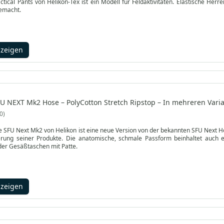
tical Pants von Helikon-Tex ist ein Modell für Feldaktivitäten. Elastische 
emacht.
nzeigen
FU NEXT Mk2 Hose – PolyCotton Stretch Ripstop – In mehreren Varia
0
e SFU Next Mk2 von Helikon ist eine neue Version von der bekannten SFU Next Ho
rung seiner Produkte. Die anatomische, schmale Passform beinhaltet auch 
er Gesäßtaschen mit Patte.
nzeigen