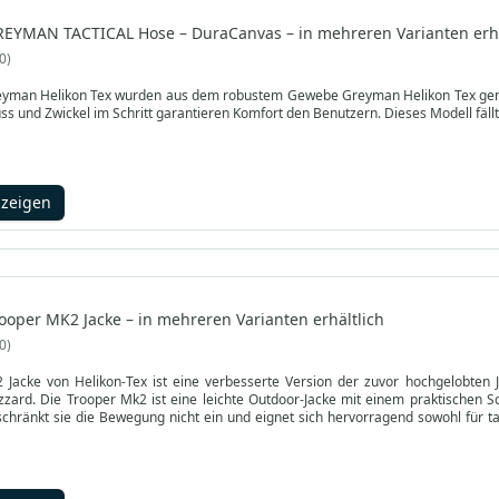
REYMAN TACTICAL Hose – DuraCanvas – in mehreren Varianten erhä
0
yman Helikon Tex wurden aus dem robustem Gewebe Greyman Helikon Tex gemacht
s und Zwickel im Schritt garantieren Komfort den Benutzern. Dieses Modell fällt ni
nzeigen
rooper MK2 Jacke – in mehreren Varianten erhältlich
0
 Jacke von Helikon-Tex ist eine verbesserte Version der zuvor hochgelobten 
zzard. Die Trooper Mk2 ist eine leichte Outdoor-Jacke mit einem praktischen 
chränkt sie die Bewegung nicht ein und eignet sich hervorragend sowohl für ta
kunft betonen.