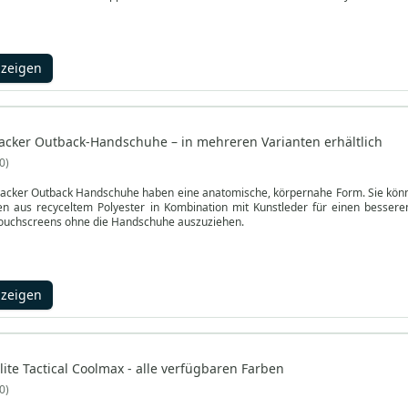
nzeigen
racker Outback-Handschuhe – in mehreren Varianten erhältlich
0
racker Outback Handschuhe haben eine anatomische, körpernahe Form. Sie könne
hen aus recyceltem Polyester in Kombination mit Kunstleder für einen bessere
ouchscreens ohne die Handschuhe auszuziehen.
nzeigen
ite Tactical Coolmax - alle verfügbaren Farben
0