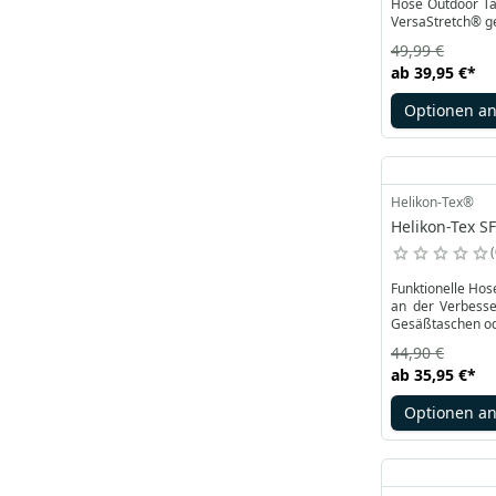
Hose Outdoor Tac
VersaStretch® g
49,99 €
ab
39,95 €
*
Optionen a
Helikon-Tex®
Helikon-Tex S
Funktionelle Hos
an der Verbesse
Gesäßtaschen od
44,90 €
ab
35,95 €
*
Optionen a