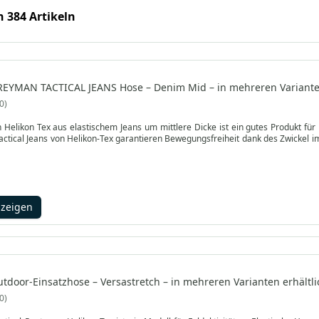
n 384 Artikeln
REYMAN TACTICAL JEANS Hose – Denim Mid – in mehreren Varianten
0
Helikon Tex aus elastischem Jeans um mittlere Dicke ist ein gutes Produkt für
ungsfreiheit dank des Zwickel im Schritt. Das Set von neun Taschen ermöglicht das Tragen von brauchbarer
nzeigen
utdoor-Einsatzhose – Versastretch – in mehreren Varianten erhältli
0