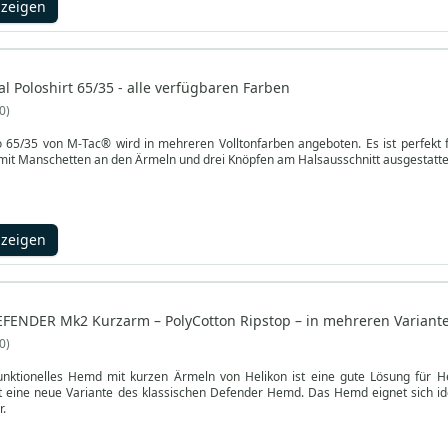
nzeigen
l Poloshirt 65/35 - alle verfügbaren Farben
0
o 65/35 von M-Tac® wird in mehreren Volltonfarben angeboten. Es ist perfekt f
 mit Manschetten an den Ärmeln und drei Knöpfen am Halsausschnitt ausgestatte
nzeigen
EFENDER Mk2 Kurzarm – PolyCotton Ripstop – in mehreren Variante
0
unktionelles Hemd mit kurzen Ärmeln von Helikon ist eine gute Lösung für 
neue Variante des klassischen Defender Hemd. Das Hemd eignet sich ideal für warme Tage. Der Stoff CVC 
r.