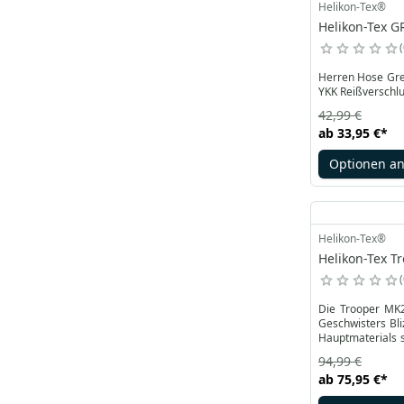
Helikon-Tex®
Helikon-Tex G
Herren Hose Gre
YKK Reißverschlus
42,99 €
ab
33,95 €
*
Optionen a
Helikon-Tex®
Helikon-Tex T
Die Trooper MK2
Geschwisters Bli
Hauptmaterials s
militärische Her
94,99 €
ab
75,95 €
*