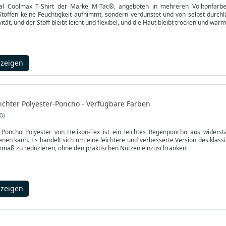
ical Coolmax T-Shirt der Marke M-Tac®, angeboten in mehreren Volltonfar
offen keine Feuchtigkeit aufnimmt, sondern verdunstet und von selbst durchlä
vität, und der Stoff bleibt leicht und flexibel, und die Haut bleibt trocken und warm
nzeigen
eichter Polyester-Poncho - Verfügbare Farben
0
 Poncho Polyester von Helikon-Tex ist ein leichtes Regenponcho aus widersta
enen kann. Es handelt sich um eine leichtere und verbesserte Version des kla
kmaß zu reduzieren, ohne den praktischen Nutzen einzuschränken.
nzeigen