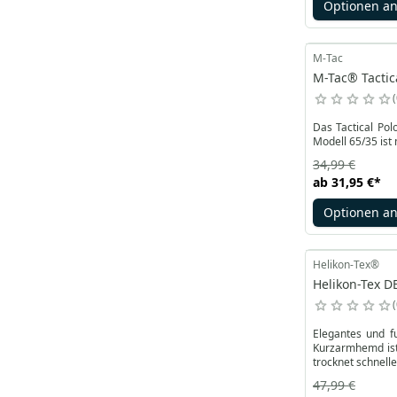
Optionen a
M-Tac
M-Tac® Tactica
Das Tactical Pol
Modell 65/35 ist
34,99 €
ab
31,95 €
*
Optionen a
Helikon-Tex®
Helikon-Tex D
Elegantes und f
Kurzarmhemd ist eine 
trocknet schnelle
47,99 €