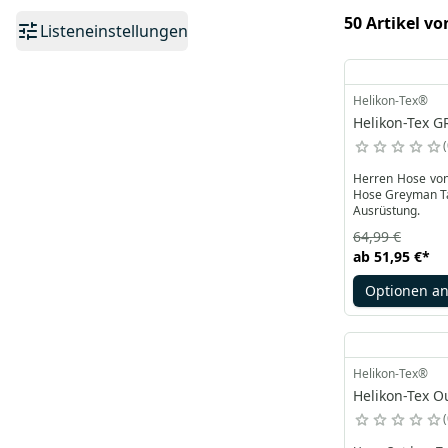
50 Artikel vo
Listeneinstellungen
Helikon-Tex®
Helikon-Tex G
Herren Hose von 
Hose Greyman Tactical Jeans von Helikon-Tex garantieren Beweg
Ausrüstung.
64,99 €
ab
51,95 €
*
Optionen a
Helikon-Tex®
Helikon-Tex O