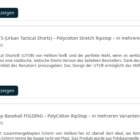
nzeigen
S (Urban Tactical Shorts) – Polycotton Stretch Ripstop – in mehrere
0
cal Shorts® (UTS®) von Helikon-Tex® sind die perfekte Wahl, wenn es wirklich
ist eine städtische, taktische Shorts-Version des beliebten Bestsellers. Dank de
dentität des Benutzers preiszugeben. Das Design der UTS® ermöglicht das Mit
en anpasst.
nzeigen
ap Baseball FOLDING – PolyCotton RipStop – in mehreren Varianten 
0
t zusammengeklapten Schirm von Helikon-Tex ist überall dort ideal, wo Ko
 Schirm nimmt die Kappe nicht viel Platz. Das Produkt wurde aus Polybaumwolle R