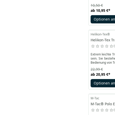
10,50 €
ab
10,95 €
*
Optionen a
Helikon-Tex®
Helikon-Tex T
Extrem leichte T
sein. Sie beste
Bedienung von T
22,99 €
ab
20,95 €
*
Optionen a
M-Tac
M-Tac® Polo El