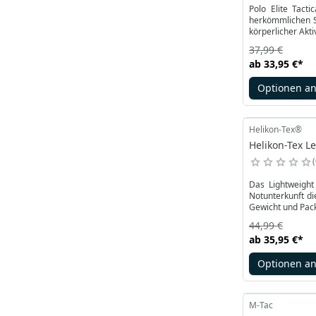
Polo Elite Tact
herkömmlichen St
körperlicher Akti
37,99 €
ab
33,95 €
*
Optionen a
Helikon-Tex®
Helikon-Tex L
Das Lightweight
Notunterkunft di
Gewicht und Pac
44,99 €
ab
35,95 €
*
Optionen a
M-Tac