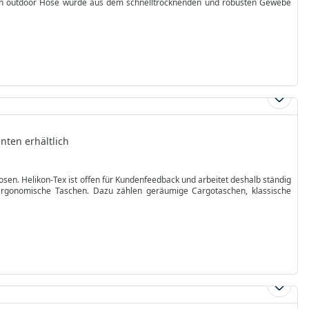
Herren outdoor Hose wurde aus dem schnelltrocknenden und robusten Gewebe
nten erhältlich
sen. Helikon-Tex ist offen für Kundenfeedback und arbeitet deshalb ständig
ergonomische Taschen. Dazu zählen geräumige Cargotaschen, klassische