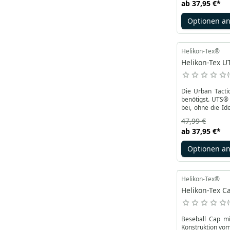
ab
37,95 €
*
Optionen a
Helikon-Tex®
Helikon-Tex UT
Die Urban Tacti
benötigst. UTS® 
bei, ohne die I
Körperbewegung
47,99 €
ab
37,95 €
*
Optionen a
Helikon-Tex®
Helikon-Tex C
Beseball Cap mi
Konstruktion vom