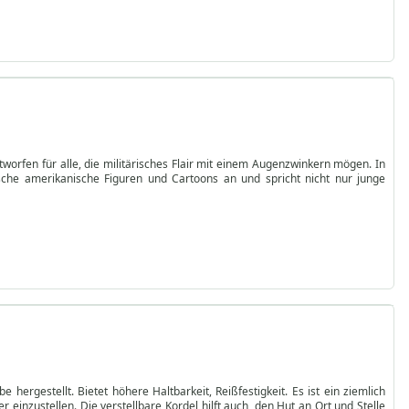
tworfen für alle, die militärisches Flair mit einem Augenzwinkern mögen. In
sche amerikanische Figuren und Cartoons an und spricht nicht nur junge
ergestellt. Bietet höhere Haltbarkeit, Reißfestigkeit. Es ist ein ziemlich
einzustellen. Die verstellbare Kordel hilft auch, den Hut an Ort und Stelle