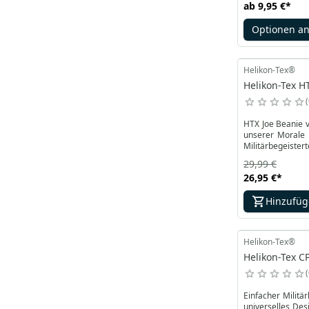
ab
9,95 €
*
Optionen a
Helikon-Tex®
Helikon-Tex H
HTX Joe Beanie v
unserer Morale 
Militärbegeistert
29,99 €
26,95 €
*
Hinzufü
Helikon-Tex®
Helikon-Tex C
Einfacher Militä
universelles Des