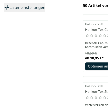
50 Artikel vo
Listeneinstellungen
Helikon-Tex®
Helikon-Tex C
Beseball Cap mi
Konstruktion vom
10,50 €
ab
10,95 €
*
Optionen a
Helikon-Tex®
Helikon-Tex S
Winterversion de