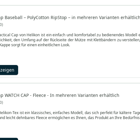
ap Baseball – PolyCotton RipStop – in mehreren Varianten erhältlic
0
ctical Cap von Helikon ist ein einfach und komfortabel zu bedienendes Modell 
ichkeit, den Umfang auf der Rückseite der Mütze mit Klettbändern zu verstellen
Kappe sorgt für einen einheitlichen Look.
nzeigen
ap WATCH CAP - Fleece - In mehreren Varianten erhältlich
0
likon-Tex ist ein klassisches, einfaches Modell, das sich perfekt für kältere Ta
nd leicht dehnbares Fleece ermöglichen es Ihnen, das Produkt an Ihre Bedürfni