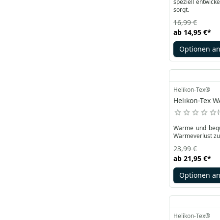
speziell entwick
sorgt.
16,99 €
ab
14,95 €
*
Optionen a
Helikon-Tex®
Helikon-Tex W
Warme und beque
Wärmeverlust zu
23,99 €
ab
21,95 €
*
Optionen a
Helikon-Tex®