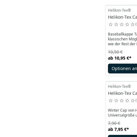
Helikon-Tex®
Helikon-Tex C
Baseballkappe Ta
klassischen Mögl
wie der Rest der 
10,50 €
ab
10,95 €
*
Optionen a
Helikon-Tex®
Helikon-Tex C
Winter Cap von He
Universalgröße u
7,90 €
ab
7,95 €
*