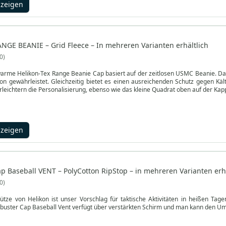
nzeigen
ANGE BEANIE – Grid Fleece – In mehreren Varianten erhältlich
0
warme Helikon-Tex Range Beanie Cap basiert auf der zeitlosen USMC Beanie. Da
tion gewährleistet. Gleichzeitig bietet es einen ausreichenden Schutz gegen K
erleichtern die Personalisierung, ebenso wie das kleine Quadrat oben auf der Kap
nzeigen
ap Baseball VENT – PolyCotton RipStop – in mehreren Varianten erhä
0
ütze von Helikon ist unser Vorschlag für taktische Aktivitäten in heißen Tag
buster Cap Baseball Vent verfügt über verstärkten Schirm und man kann den Um