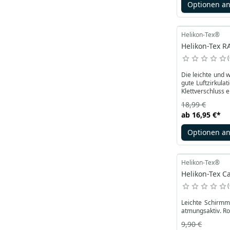
Optionen a
Helikon-Tex®
Helikon-Tex R
Die leichte und 
gute Luftzirkula
Klettverschluss 
18,99 €
ab
16,95 €
*
Optionen a
Helikon-Tex®
Helikon-Tex C
Leichte Schirmm
atmungsaktiv. Ro
9,90 €