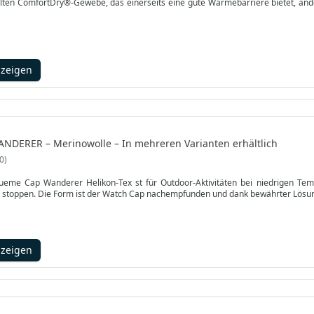
elten ComfortDry®-Gewebe, das einerseits eine gute Wärmebarriere bietet, and
nzeigen
ANDERER – Merinowolle – In mehreren Varianten erhältlich
0
me Cap Wanderer Helikon-Tex st für Outdoor-Aktivitäten bei niedrigen Temper
 stoppen. Die Form ist der Watch Cap nachempfunden und dank bewährter Lösun
nzeigen