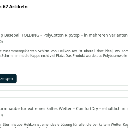
n 62 Artikeln
ap Baseball FOLDING – PolyCotton RipStop – in mehreren Varianten 
0
t zusammengeklapten Schirm von Helikon-Tex ist überall dort ideal, wo Ko
 Schirm nimmt die Kappe nicht viel Platz. Das Produkt wurde aus Polybaumwolle R
nzeigen
turmhaube für extremes kaltes Wetter – ComfortDry – erhältlich in
0
r Sturmhaube Helikon ist eine ideale Lösung für alle, die bei kaltem Wetter K