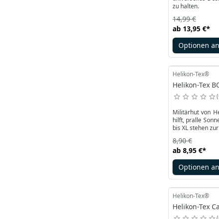
zu halten.
14,99 €
ab
13,95 €
*
Optionen a
Helikon-Tex®
Helikon-Tex B
Militärhut von H
hilft, pralle So
bis XL stehen zu
8,90 €
ab
8,95 €
*
Optionen a
Helikon-Tex®
Helikon-Tex C