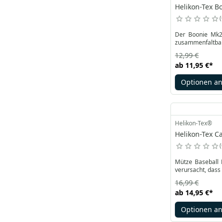
Helikon-Tex B
Der Boonie Mk2 
zusammenfaltbar 
12,99 €
ab
11,95 €
*
Optionen a
Helikon-Tex®
Helikon-Tex C
Mütze Baseball 
verursacht, dass 
16,99 €
ab
14,95 €
*
Optionen a