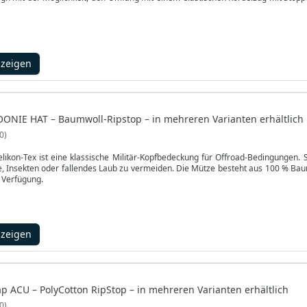
nzeigen
OONIE HAT – Baumwoll-Ripstop – in mehreren Varianten erhältlich
0
elikon-Tex ist eine klassische Militär-Kopfbedeckung für Offroad-Bedingungen
nne, Insekten oder fallendes Laub zu vermeiden. Die Mütze besteht aus 100 % B
r Verfügung.
nzeigen
ap ACU – PolyCotton RipStop – in mehreren Varianten erhältlich
0