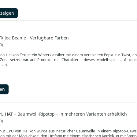
nzeigen
TX Joe Beanie - Verfügbare Farben
0
on Helikon-Tex ist ein Winterklassiker mit einem verspielten Popkultur-Twist, en
Zone setzen wir auf Produkte mit Charakter – dieses Modell spielt auf ikoni
e an.
gen
PU HAT – Baumwoll-Ripstop – in mehreren Varianten erhältlich
0
rhut CPU von Helikon wurde aus natürlicher Baumwolle in einem RipStop-Gewebe h
ign mit der Möglichkeit, den Umfang mit einem elastischen Kordelzug mit Stopper 