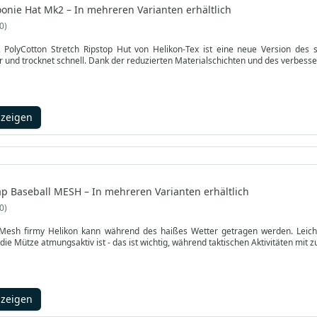
oonie Hat Mk2 – In mehreren Varianten erhältlich
0
PolyCotton Stretch Ripstop Hut von Helikon-Tex ist eine neue Version des sei
und trocknet schnell. Dank der reduzierten Materialschichten und des verbesser
nzeigen
ap Baseball MESH – In mehreren Varianten erhältlich
0
Mesh firmy Helikon kann während des haißes Wetter getragen werden. Leich
die Mütze atmungsaktiv ist - das ist wichtig, während taktischen Aktivitäten mit 
nzeigen