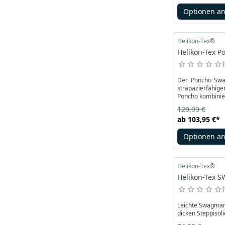
Optionen a
Helikon-Tex®
Helikon-Tex P
Der Poncho Swag
strapazierfähige
Poncho kombinier
129,99 €
ab
103,95 €
*
Optionen a
Helikon-Tex®
Helikon-Tex S
Leichte Swagman 
dicken Steppisoli