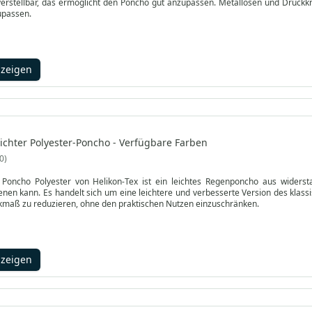
erstellbar, das ermöglicht den Poncho gut anzupassen. Metallösen und Druckk
upassen.
nzeigen
eichter Polyester-Poncho - Verfügbare Farben
0
 Poncho Polyester von Helikon-Tex ist ein leichtes Regenponcho aus widersta
enen kann. Es handelt sich um eine leichtere und verbesserte Version des kla
kmaß zu reduzieren, ohne den praktischen Nutzen einzuschränken.
nzeigen