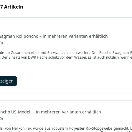
 7 Artikeln
wagman Rollponcho – in mehreren Varianten erhältlich
0
de im Zusammenarbeit mit Survivaltech.pl entworfen. Der Poncho Swagman Rol
schwere Gebiete. Der Einsatz von DWR Fläche schutz vor dem Wasser. Es ist 
nzeigen
oncho US-Modell – in mehreren Varianten erhältlich
0
el von Helikon Tex wurde aus robustem Polyester Rip-Stopgewebe gemacht. Das