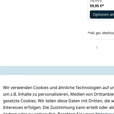
74,99 €
59,95 €
*
Optionen a
*
inkl. ges. MwSt
zzg
Legal
Services
Wir verwenden Cookies und ähnliche Technologien auf un
AGB
Kontakt
um z.B. Inhalte zu personalisieren, Medien von Drittanbi
Impressum
Registrieren
gesetzte Cookies. Wir teilen diese Daten mit Dritten, di
Datenschutzerklärung
Interesses erfolgen. Die Zustimmung kann erteilt oder ab
Barrierefreiheitserklärung