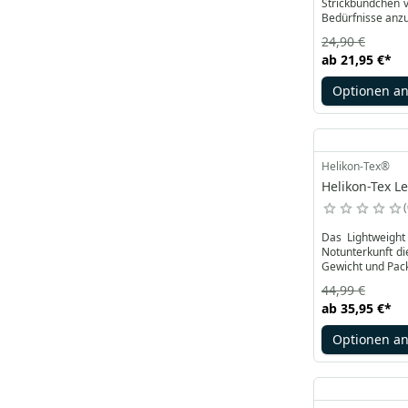
Strickbündchen v
Bedürfnisse anz
24,90 €
ab
21,95 €
*
Optionen a
Helikon-Tex®
Helikon-Tex L
Das Lightweight
Notunterkunft di
Gewicht und Pac
44,99 €
ab
35,95 €
*
Optionen a