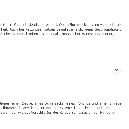
eiten im Gelände deutlich erweitert. Ob im Fluchtrucksack, im Auto oder als
rheit. Auch bei Rettungseinsätzen bewährt er sich, wenn Geschwindigkeit,
che Einsatzmöglichkeiten. Es kann als zusätzlicher Windschutz dienen, und
bilisiert die Körpertemperatur beim Marsch.
tionen einer Decke, eines Schlafsacks, eines Ponchos und einer Einlage
er Climashield Apex® Isolierung mit 67g/m2 ist er leicht und bietet eine
o einfach wie das Verschließen des Reißverschlusses an den Rändern.