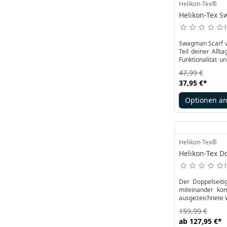
Helikon-Tex®
Helikon-Tex S
Swagman Scarf vo
Teil deiner Allt
Funktionalität u
zusammengefaltet
47,99 €
37,95 €
*
Optionen a
Helikon-Tex®
Helikon-Tex D
Der Doppelseiti
miteinander komb
ausgezeichnete 
159,99 €
ab
127,95 €
*