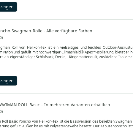
nzeigen
oncho-Swagman-Rolle - Alle verfügbare Farben
0
man Roll von Helikon-Tex ist ein vielseitiges und leichtes Outdoor-Ausrüstun
m Nylon und gefüllt mit hochwertiger Climashield® Apex™-Isolierung, bietet er
t, als eigenständiger Schlafsack, Decke, Hängemattenquilt, zusätzliche Isoliers
nzeigen
WAGMAN ROLL Basic – In mehreren Varianten erhältlich
0
Roll Basic Poncho von Helikon-Tex ist die Basisversion des beliebten Swagman R
erung gefüllt. Außen ist es mit Polyestergewebe besetzt. Der Kapuzenponcho ist w