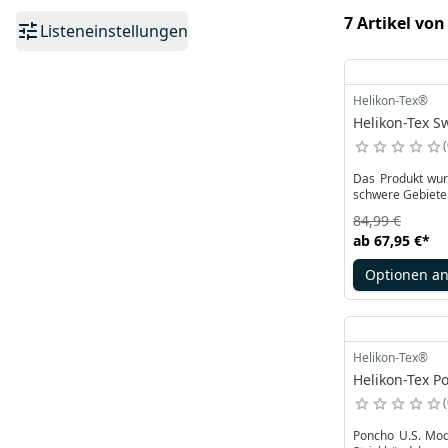
7 Artikel von
Listeneinstellungen
Helikon-Tex®
Helikon-Tex S
Das Produkt wur
84,99 €
ab
67,95 €
*
Optionen a
Helikon-Tex®
Helikon-Tex P
Poncho U.S. Mod