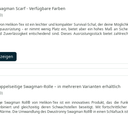
wagman Scarf - Verfügbare Farben
0
n Helikon-Tex ist ein leichter und kompakter Survival-Schal, der deine Möglichk
agsausrüstung – er nimmt wenig Platz ein, bietet aber ein hohes Maß an Siche
nd Zuverlässigkeit entscheidend sind. Dieses Ausrüstungsstück bietet zahlrei
 und um den Hals getragen verstärkt es die Isolierung des Oberkörpers und sta
nzeigen
oppelseitige Swagman-Rolle – in mehreren Varianten erhältlich
0
ge Swagman Roll® von Helikon-Tex ist ein innovatives Produkt, das die Funk
iniert und gleichzeitig deren Schwachstellen beseitigt. Mit fortschrittlich
Wärme. Die Umwandlung des Dwustronny Swagman Roll® in einen Schlafsack ist s