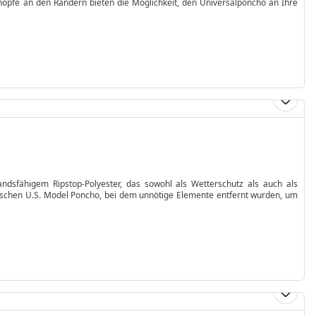
nöpfe an den Rändern bieten die Möglichkeit, den Universalponcho an Ihre
ndsfähigem Ripstop-Polyester, das sowohl als Wetterschutz als auch als
ssischen U.S. Model Poncho, bei dem unnötige Elemente entfernt wurden, um