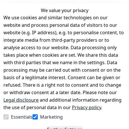
We value your privacy
We use cookies and similar technologies on our
Legal
Services
website and process personal data of visitors to our
Terms and 
Contact
website (e.g. IP address), e.g. to personalise content, to
Conditions
Register
integrate media from third-party providers or to
Legal 
analyse access to our website. Data processing only
disclosure
takes place when cookies are set. We share this data
Privacy Policy
with third parties that we name in the settings. Data
processing may be carried out with consent or on the
Declaration of 
basis of a legitimate interest. Consent can be given or
accessibility
refused. There is a right not to consent and to change
Cancellation 
or withdraw consent at a later date. Please note our
rights
Legal disclosure
and additional information regarding
the use of personal data in our
Privacy policy
.
Withdraw
Essentials
Marketing
from
contract