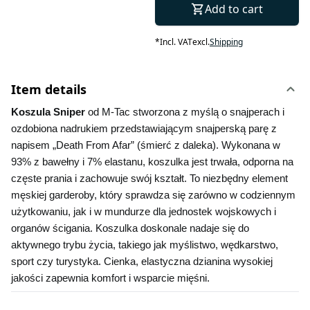
Add to cart
*
Incl. VAT
excl.
Shipping
Item details
Koszula Sniper 
od M-Tac stworzona z myślą o snajperach i 
ozdobiona nadrukiem przedstawiającym snajperską parę z 
napisem „Death From Afar” (śmierć z daleka). Wykonana w 
93% z bawełny i 7% elastanu, koszulka jest trwała, odporna na 
częste prania i zachowuje swój kształt. To niezbędny element 
męskiej garderoby, który sprawdza się zarówno w codziennym 
użytkowaniu, jak i w mundurze dla jednostek wojskowych i 
organów ścigania. Koszulka doskonale nadaje się do 
aktywnego trybu życia, takiego jak myślistwo, wędkarstwo, 
sport czy turystyka. Cienka, elastyczna dzianina wysokiej 
jakości zapewnia komfort i wsparcie mięśni.