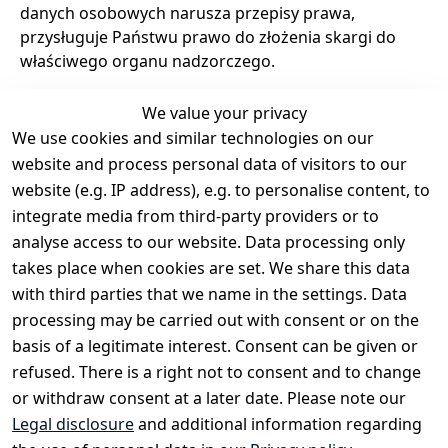
danych osobowych narusza przepisy prawa,
przysługuje Państwu prawo do złożenia skargi do
właściwego organu nadzorczego.
We value your privacy
We use cookies and similar technologies on our
Legal
Services
website and process personal data of visitors to our
Terms and 
Contact
website (e.g. IP address), e.g. to personalise content, to
Conditions
Register
integrate media from third-party providers or to
Legal 
analyse access to our website. Data processing only
disclosure
takes place when cookies are set. We share this data
Privacy Policy
with third parties that we name in the settings. Data
processing may be carried out with consent or on the
Declaration of 
basis of a legitimate interest. Consent can be given or
accessibility
refused. There is a right not to consent and to change
Cancellation 
or withdraw consent at a later date. Please note our
rights
Legal disclosure
and additional information regarding