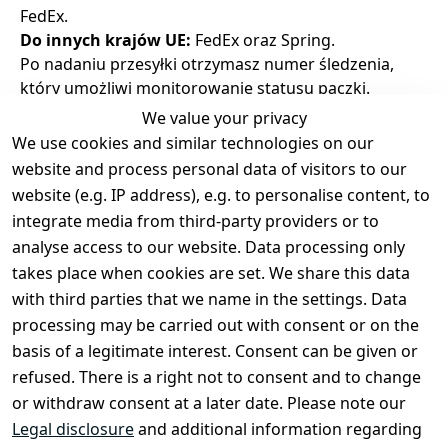
FedEx.
Do innych krajów UE:
FedEx oraz Spring.
Po nadaniu przesyłki otrzymasz numer śledzenia,
który umożliwi monitorowanie statusu paczki.
Dostępne metody płatności
We value your privacy
Oferujemy następujące metody płatności:
We use cookies and similar technologies on our
PayPal
website and process personal data of visitors to our
Stripe
– obsługuje:
website (e.g. IP address), e.g. to personalise content, to
Karta kredytowa (Visa, MasterCard, Amex)
integrate media from third-party providers or to
Polecenie zapłaty SEPA
analyse access to our website. Data processing only
Przedpłata (przelew bankowy)
takes place when cookies are set. We share this data
Nieudane próby doręczenia
with third parties that we name in the settings. Data
Jeśli przesyłka nie może zostać dostarczona z
processing may be carried out with consent or on the
powodu błędnego lub niepełnego adresu i zostanie
basis of a legitimate interest. Consent can be given or
zwrócona do nas, koszty ponownej wysyłki mogą
zostać naliczone.
refused. There is a right not to consent and to change
Uszkodzenia podczas transportu
or withdraw consent at a later date. Please note our
W przypadku uszkodzenia paczki podczas transportu
Legal disclosure
and additional information regarding