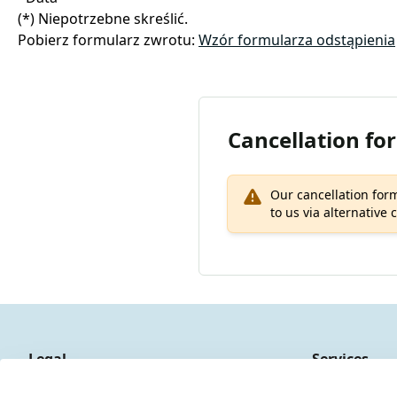
(*) Niepotrzebne skreślić.
Pobierz formularz zwrotu:
Wzór formularza odstąpienia
Cancellation fo
Our cancellation form
to us via alternative
Legal
Services
Terms and Conditions
Contact