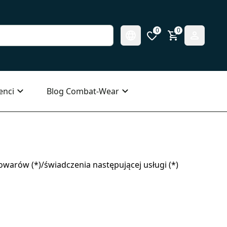
0
0
enci
Blog Combat-Wear
warów (*)/świadczenia następującej usługi (*)