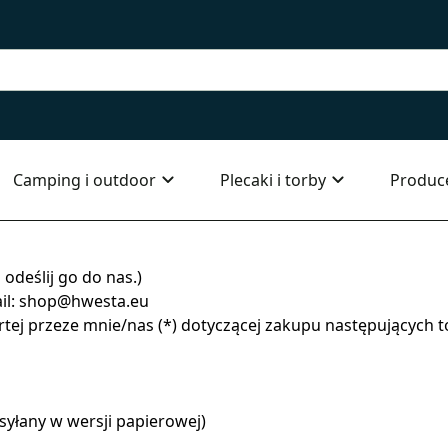
Camping i outdoor
Plecaki i torby
Produc
 odeślij go do nas.)
mail: shop@hwesta.eu
ej przeze mnie/nas (*) dotyczącej zakupu następujących to
esyłany w wersji papierowej)