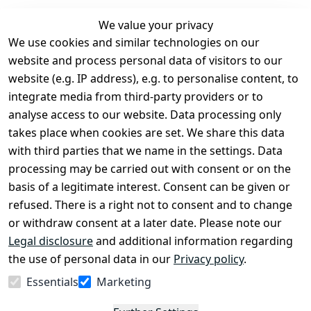
We value your privacy
We use cookies and similar technologies on our
Legal
Services
website and process personal data of visitors to our
Terms and 
Contact
website (e.g. IP address), e.g. to personalise content, to
Conditions
Register
integrate media from third-party providers or to
Legal 
analyse access to our website. Data processing only
disclosure
takes place when cookies are set. We share this data
Privacy Policy
with third parties that we name in the settings. Data
processing may be carried out with consent or on the
Declaration of 
basis of a legitimate interest. Consent can be given or
accessibility
refused. There is a right not to consent and to change
Cancellation 
or withdraw consent at a later date. Please note our
rights
Legal disclosure
and additional information regarding
the use of personal data in our
Privacy policy
.
Withdraw
Essentials
Marketing
from
contract