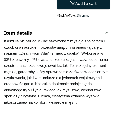
Add to cart
*
Incl. VAT
excl.
Shipping
Item details
Koszula Sniper 
od M-Tac stworzona z myślą o snajperach i 
ozdobiona nadrukiem przedstawiającym snajperską parę z 
napisem „Death From Afar” (śmierć z daleka). Wykonana w 
93% z bawełny i 7% elastanu, koszulka jest trwała, odporna na 
częste prania i zachowuje swój kształt. To niezbędny element 
męskiej garderoby, który sprawdza się zarówno w codziennym 
użytkowaniu, jak i w mundurze dla jednostek wojskowych i 
organów ścigania. Koszulka doskonale nadaje się do 
aktywnego trybu życia, takiego jak myślistwo, wędkarstwo, 
sport czy turystyka. Cienka, elastyczna dzianina wysokiej 
jakości zapewnia komfort i wsparcie mięśni.