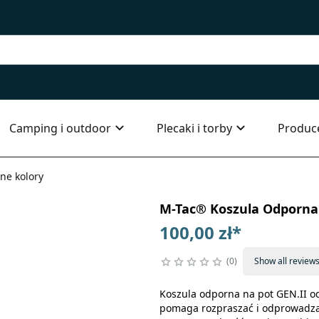
Camping i outdoor
Plecaki i torby
Produc
ne kolory
M-Tac® Koszula Odporna 
100,00 zł
*
0
Show all review
Koszula odporna na pot GEN.II od
pomaga rozpraszać i odprowadzać 