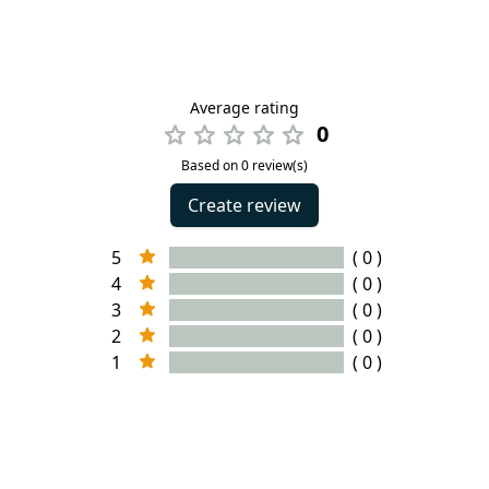
Average rating
0
Based on 0 review(s)
Create review
5
( 0 )
4
( 0 )
3
( 0 )
2
( 0 )
1
( 0 )