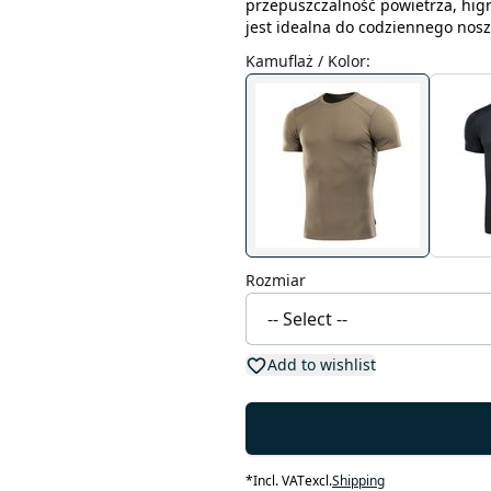
przepuszczalność powietrza, higr
jest idealna do codziennego nosz
Kamuflaż / Kolor
:
Rozmiar
Add to wishlist
*
Incl. VAT
excl.
Shipping