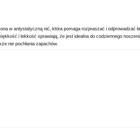
na w antystatyczną nić, która pomaga rozpraszać i odprowadzać ładu
miękkość i lekkość sprawiają, że jest idealna do codziennego noszen
akże nie pochłania zapachów.