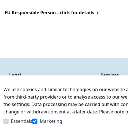
EU Responsible Person - click for details
Legal
Services
Terms and Conditions
Contact
We use cookies and similar technologies on our website and
Legal disclosure
Register
from third-party providers or to analyse access to our we
Privacy Policy
the settings. Data processing may be carried out with cons
Declaration of accessibility
change or withdraw consent at a later date. Please note 
Cancellation rights
Essentials
Marketing