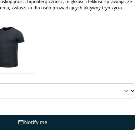
oskopijność, hipoalergiczność, miękkość i lekkość sprawiają, że
enia, zwłaszcza dla osób prowadzących aktywny tryb życia.
Notify me