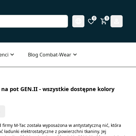
0
0
enci
Blog Combat-Wear
na pot GEN.II - wszystkie dostępne kolory
s
 firmy M-Tac została wyposażona w antystatyczną nić, która
ładunki elektrostatyczne z powierzchni tkaniny. Jej