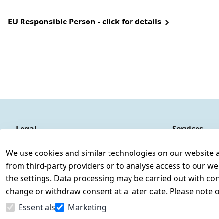
EU Responsible Person - click for details
Legal
Services
Terms and Conditions
Contact
We use cookies and similar technologies on our website and
Legal disclosure
Register
from third-party providers or to analyse access to our we
Privacy Policy
the settings. Data processing may be carried out with cons
Declaration of accessibility
change or withdraw consent at a later date. Please note 
Cancellation rights
Essentials
Marketing