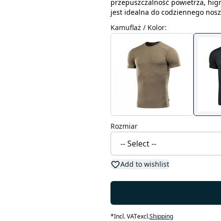
przepuszczalność powietrza, higr
jest idealna do codziennego nosz
Kamuflaż / Kolor
:
Rozmiar
Add to wishlist
*
Incl. VAT
excl.
Shipping