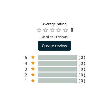
Average rating
0
Based on 0 review(s)
Create review
5
( 0 )
4
( 0 )
3
( 0 )
2
( 0 )
1
( 0 )