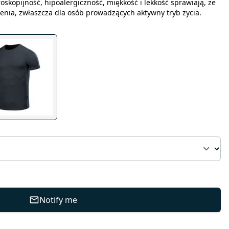
oskopijność, hipoalergiczność, miękkość i lekkość sprawiają, że
enia, zwłaszcza dla osób prowadzących aktywny tryb życia.
Notify me