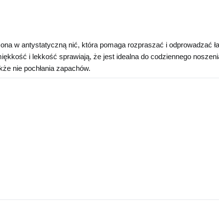
na w antystatyczną nić, która pomaga rozpraszać i odprowadzać ładu
miękkość i lekkość sprawiają, że jest idealna do codziennego noszen
akże nie pochłania zapachów.