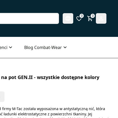
0
0
enci
Blog Combat-Wear
na pot GEN.II - wszystkie dostępne kolory
s
 firmy M-Tac została wyposażona w antystatyczną nić, która
ładunki elektrostatyczne z powierzchni tkaniny. Jej