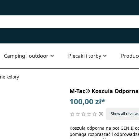
Camping i outdoor
Plecaki i torby
Produc
ne kolory
M-Tac® Koszula Odporna 
100,00 zł
*
0
Show all review
Koszula odporna na pot GEN.II od
pomaga rozpraszać i odprowadzać 