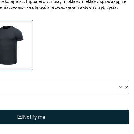
oskopijność, hipoalergiczność, miękkość i lekkość sprawiają, że
enia, zwłaszcza dla osób prowadzących aktywny tryb życia.
Notify me