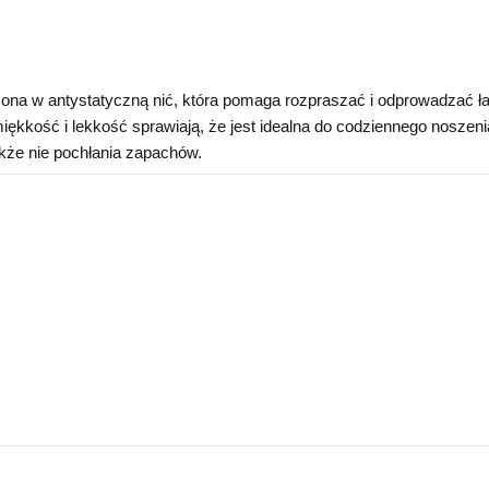
na w antystatyczną nić, która pomaga rozpraszać i odprowadzać ładu
miękkość i lekkość sprawiają, że jest idealna do codziennego noszen
akże nie pochłania zapachów.