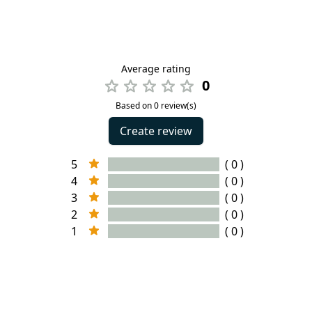
Average rating
0
Based on 0 review(s)
Create review
5
( 0 )
4
( 0 )
3
( 0 )
2
( 0 )
1
( 0 )