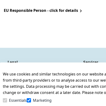
EU Responsible Person - click for details
Legal
Services
Terms and Conditions
Contact
We use cookies and similar technologies on our website and
Legal disclosure
Register
from third-party providers or to analyse access to our we
Privacy Policy
the settings. Data processing may be carried out with cons
Declaration of accessibility
change or withdraw consent at a later date. Please note 
Cancellation rights
Essentials
Marketing