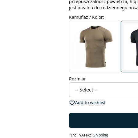
przepuszczalność powietrza, higr
jest idealna do codziennego nosz
Kamuflaż / Kolor
:
Rozmiar
Add to wishlist
*
Incl. VAT
excl.
Shipping