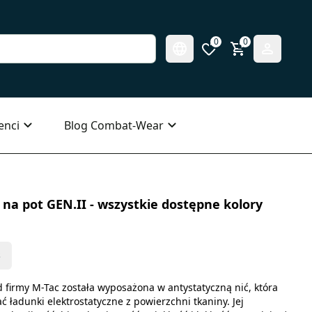
0
0
enci
Blog Combat-Wear
na pot GEN.II - wszystkie dostępne kolory
s
 firmy M-Tac została wyposażona w antystatyczną nić, która
ładunki elektrostatyczne z powierzchni tkaniny. Jej