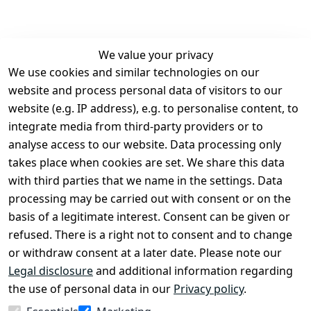
We value your privacy
We use cookies and similar technologies on our
Legal
Services
website and process personal data of visitors to our
Terms and 
Contact
website (e.g. IP address), e.g. to personalise content, to
Conditions
Register
integrate media from third-party providers or to
Legal 
analyse access to our website. Data processing only
disclosure
takes place when cookies are set. We share this data
Privacy Policy
with third parties that we name in the settings. Data
processing may be carried out with consent or on the
Declaration of 
basis of a legitimate interest. Consent can be given or
accessibility
refused. There is a right not to consent and to change
Cancellation 
or withdraw consent at a later date. Please note our
rights
Legal disclosure
and additional information regarding
the use of personal data in our
Privacy policy
.
Withdraw