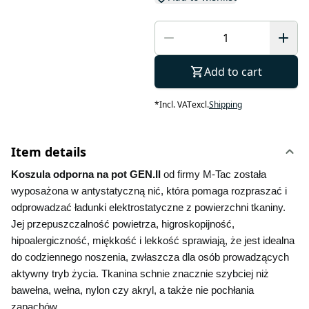
Add to cart
*
Incl. VAT
excl.
Shipping
Item details
Koszula odporna na pot GEN.II 
od firmy M-Tac została 
wyposażona w antystatyczną nić, która pomaga rozpraszać i 
odprowadzać ładunki elektrostatyczne z powierzchni tkaniny. 
Jej przepuszczalność powietrza, higroskopijność, 
hipoalergiczność, miękkość i lekkość sprawiają, że jest idealna 
do codziennego noszenia, zwłaszcza dla osób prowadzących 
aktywny tryb życia. Tkanina schnie znacznie szybciej niż 
bawełna, wełna, nylon czy akryl, a także nie pochłania 
zapachów.