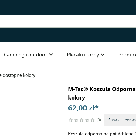
Camping i outdoor
Plecaki i torby
Produc
e dostępne kolory
M-Tac® Koszula Odporna n
kolory
62,00 zł
*
0
Show all review
Koszula odporna na pot Athletic 