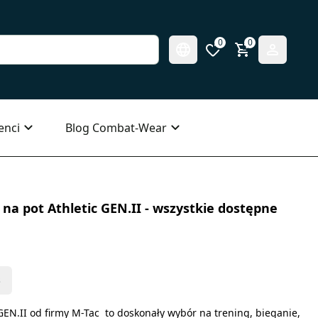
0
0
enci
Blog Combat-Wear
a pot Athletic GEN.II - wszystkie dostępne
s
GEN.II od firmy M-Tac to doskonały wybór na trening, bieganie,