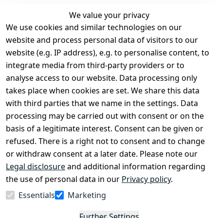
We value your privacy
We use cookies and similar technologies on our
Legal
Services
website and process personal data of visitors to our
Terms and 
Contact
website (e.g. IP address), e.g. to personalise content, to
Conditions
Register
integrate media from third-party providers or to
Legal 
analyse access to our website. Data processing only
disclosure
takes place when cookies are set. We share this data
Privacy Policy
with third parties that we name in the settings. Data
processing may be carried out with consent or on the
Declaration of 
basis of a legitimate interest. Consent can be given or
accessibility
refused. There is a right not to consent and to change
Cancellation 
or withdraw consent at a later date. Please note our
rights
Legal disclosure
and additional information regarding
the use of personal data in our
Privacy policy
.
Withdraw
Essentials
Marketing
from
contract
Further Settings