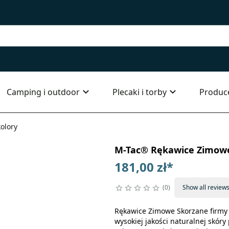
Camping i outdoor
Plecaki i torby
Produc
olory
M-Tac® Rękawice Zimowe 
181,00 zł
*
0
Show all review
Rękawice Zimowe Skorzane firmy
wysokiej jakości naturalnej skór