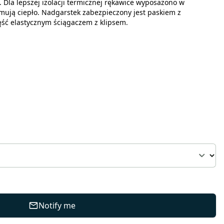
Dla lepszej izolacji termicznej rękawice wyposażono w
ymują ciepło. Nadgarstek zabezpieczony jest paskiem z
ęść elastycznym ściągaczem z klipsem.
Notify me