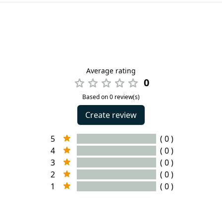
Average rating
0
Based on 0 review(s)
Create review
5
( 0 )
4
( 0 )
3
( 0 )
2
( 0 )
1
( 0 )