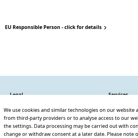
EU Responsible Person - click for details
Legal
Services
Terms and Conditions
Contact
We use cookies and similar technologies on our website and
Legal disclosure
Register
from third-party providers or to analyse access to our we
Privacy Policy
the settings. Data processing may be carried out with cons
Declaration of accessibility
change or withdraw consent at a later date. Please note 