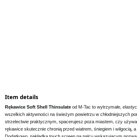
Item details
Rękawice Soft Shell Thinsulate
 od M-Tac to wytrzymałe, elastyc
wszelkich aktywności na świeżym powietrzu w chłodniejszych pora
strzelectwie praktycznym, spacerujesz poza miastem, czy używasz
rękawice skutecznie chronią przed wiatrem, śniegiem i wilgocią,
Dodatkowo, nakładka touch screen na palcu wskazującym pozwal