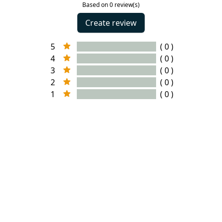
Based on 0 review(s)
Create review
5
( 0 )
4
( 0 )
3
( 0 )
2
( 0 )
1
( 0 )