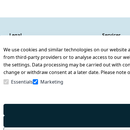
Legal
Services
Terms and Conditions
Contact
We use cookies and similar technologies on our website and
Legal disclosure
Register
from third-party providers or to analyse access to our we
Privacy Policy
the settings. Data processing may be carried out with cons
Declaration of accessibility
change or withdraw consent at a later date. Please note 
Cancellation rights
Essentials
Marketing
Withdraw from contract here