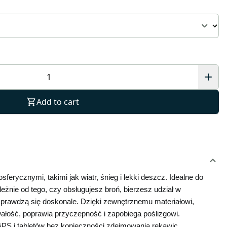
Add to cart
rycznymi, takimi jak wiatr, śnieg i lekki deszcz. Idealne do 
nie od tego, czy obsługujesz broń, bierzesz udział w 
sprawdzą się doskonale. Dzięki zewnętrznemu materiałowi, 
ałość, poprawia przyczepność i zapobiega poślizgowi. 
PS i tabletów bez konieczności zdejmowania rękawic.