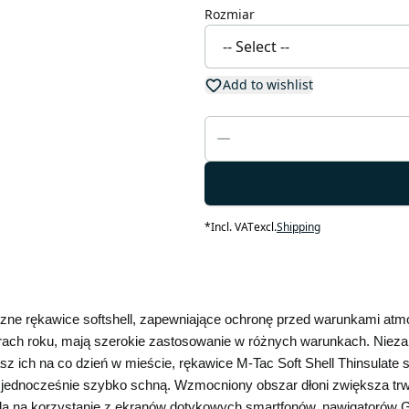
Rozmiar
Add to wishlist
*
Incl. VAT
excl.
Shipping
zne rękawice softshell, zapewniające ochronę przed warunkami atmosfe
ch roku, mają szerokie zastosowanie w różnych warunkach. Niezależ
 ich na co dzień w mieście, rękawice M-Tac Soft Shell Thinsulate 
 a jednocześnie szybko schną. Wzmocniony obszar dłoni zwiększa trw
a na korzystanie z ekranów dotykowych smartfonów, nawigatorów G