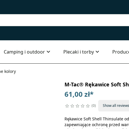
Camping i outdoor
Plecaki i torby
Produc
ne kolory
M-Tac® Rękawice Soft She
61,00 zł
*
0
Show all review
Rękawice Soft Shell Thinsulate od
zapewniające ochronę przed warun