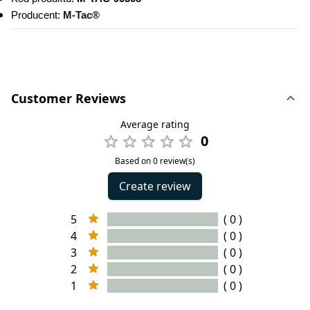
Producent: 
M-Tac®
Customer Reviews
Average rating
0
Based on 0 review(s)
Create review
5
( 0 )
4
( 0 )
3
( 0 )
2
( 0 )
1
( 0 )