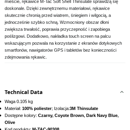
mieście, rękawice M-Tac Soft Shell Thinsulate sprawdzą się 
doskonale. Dzięki zewnętrznemu materiałowi, rękawice 
skutecznie chronią przed wiatrem, śniegiem i wilgocią, a 
jednocześnie szybko schną. Wzmocniony obszar dłoni 
zwiększa trwałość, poprawia przyczepność i zapobiega 
poślizgowi. Dodatkowo, nakładka touch screen na palcu 
wskazującym pozwala na korzystanie z ekranów dotykowych 
smartfonów, nawigatorów GPS i tabletów bez konieczności 
zdejmowania rękawic.
Technical Data
Waga 0.105 kg
Materiał: 
100% poliester
; Izolacja:
3M Thinsulate
Dostępne kolory: 
Czarny, Coyote Brown, Dark Navy Blue, 
Olive
Kod produktu:
 M-TAC-90308