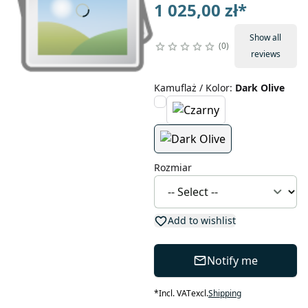
1 025,00 zł
*
Show all
0
reviews
Kamuflaż / Kolor
:
Dark Olive
Rozmiar
Add to wishlist
Notify me
*
Incl. VAT
excl.
Shipping