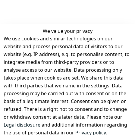
We value your privacy
We use cookies and similar technologies on our
Legal
Services
website and process personal data of visitors to our
Terms and 
Contact
website (e.g. IP address), e.g. to personalise content, to
Conditions
Register
integrate media from third-party providers or to
Legal 
analyse access to our website. Data processing only
disclosure
takes place when cookies are set. We share this data
Privacy Policy
with third parties that we name in the settings. Data
processing may be carried out with consent or on the
Declaration of 
basis of a legitimate interest. Consent can be given or
accessibility
refused. There is a right not to consent and to change
Cancellation 
or withdraw consent at a later date. Please note our
rights
Legal disclosure
and additional information regarding
the use of personal data in our
Privacy policy
.