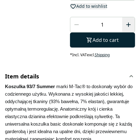
Add to wishlist
Add to cart
*
Incl. VAT
excl.
Shipping
Item details
Koszulka 93/7 Summer 
marki M-Tac® to doskonały wybór do 
codziennego użytku. Wykonana z wysokiej jakości lekkiej, 
oddychającej tkaniny (93% bawełna, 7% elastan), gwarantuje 
optymalną termoregulację. Anatomiczny krój i cienka 
elastyczna dzianina efektownie podkreślają sylwetkę. Ta 
uniwersalna koszulka basic doskonale komponuje się z każdą 
garderobą i jest idealna na upalne dni, dzięki przewiewnemu 
materiałowi zapewniając komfort noszenia.