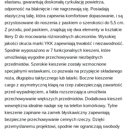
elastanu, gwarantują doskonałą cyrkulację powietrza, 
odporność na blaknięcie i nie nagrzewają się. Posiadają 
elastyczną talię, która zapewnia komfortowe dopasowanie, i są 
przystosowane do noszenia z paskiem o szerokości do 5,5 cm. 
Z przodu, pod paskiem, znajdują się dwa elementy w kształcie 
litery D do mocowania różnorodnych akcesoriów. Wysokiej 
jakości okucia marki YKK zapewniają trwałość i niezawodność. 
Spodnie wyposażono w 7 funkcjonalnych kieszeni, które 
umożliwiają wygodne przechowywanie niezbędnych 
przedmiotów. Szerokie kieszenie zostały wzmocnione 
specjalnymi wstawkami, co pozwala na przypięcie składanego 
noża, długopisu taktycznego lub latarki. Boczne kieszenie 
cargo z asymetryczną klapą na rzep zabezpieczają zawartość 
przed wypadnięciem, a fałda rozszerzająca umożliwia 
przechowywanie większych przedmiotów. Dodatkowa kieszeń 
wewnętrzna idealnie nadaje się na telefon komórkowy. Tylne 
kieszenie zapinane na zamek błyskawiczny zapewniają 
bezpieczne przechowywanie cennych rzeczy. Dzięki 
przemyślanemu projektowi, spodnie nie ograniczają swobody 