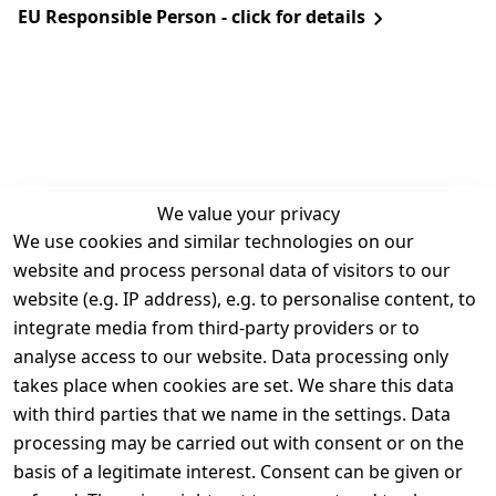
EU Responsible Person - click for details
We value your privacy
We use cookies and similar technologies on our
Legal
Services
website and process personal data of visitors to our
Terms and 
Contact
website (e.g. IP address), e.g. to personalise content, to
Conditions
Register
integrate media from third-party providers or to
Legal 
analyse access to our website. Data processing only
disclosure
takes place when cookies are set. We share this data
Privacy Policy
with third parties that we name in the settings. Data
processing may be carried out with consent or on the
Declaration of 
basis of a legitimate interest. Consent can be given or
accessibility