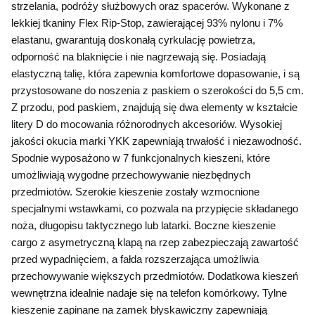
strzelania, podróży służbowych oraz spacerów. Wykonane z 
lekkiej tkaniny Flex Rip-Stop, zawierającej 93% nylonu i 7% 
elastanu, gwarantują doskonałą cyrkulację powietrza, 
odporność na blaknięcie i nie nagrzewają się. Posiadają 
elastyczną talię, która zapewnia komfortowe dopasowanie, i są 
przystosowane do noszenia z paskiem o szerokości do 5,5 cm. 
Z przodu, pod paskiem, znajdują się dwa elementy w kształcie 
litery D do mocowania różnorodnych akcesoriów. Wysokiej 
jakości okucia marki YKK zapewniają trwałość i niezawodność. 
Spodnie wyposażono w 7 funkcjonalnych kieszeni, które 
umożliwiają wygodne przechowywanie niezbędnych 
przedmiotów. Szerokie kieszenie zostały wzmocnione 
specjalnymi wstawkami, co pozwala na przypięcie składanego 
noża, długopisu taktycznego lub latarki. Boczne kieszenie 
cargo z asymetryczną klapą na rzep zabezpieczają zawartość 
przed wypadnięciem, a fałda rozszerzająca umożliwia 
przechowywanie większych przedmiotów. Dodatkowa kieszeń 
wewnętrzna idealnie nadaje się na telefon komórkowy. Tylne 
kieszenie zapinane na zamek błyskawiczny zapewniają 