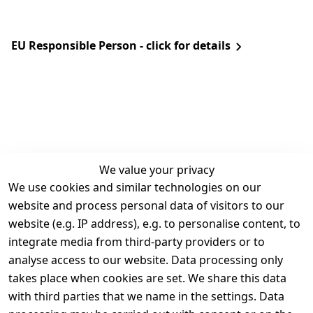
EU Responsible Person - click for details
We value your privacy
We use cookies and similar technologies on our
Legal
Services
website and process personal data of visitors to our
Terms and 
Contact
website (e.g. IP address), e.g. to personalise content, to
Conditions
Register
integrate media from third-party providers or to
Legal 
analyse access to our website. Data processing only
disclosure
takes place when cookies are set. We share this data
Privacy Policy
with third parties that we name in the settings. Data