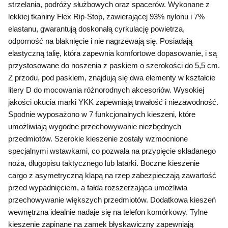
strzelania, podróży służbowych oraz spacerów. Wykonane z 
lekkiej tkaniny Flex Rip-Stop, zawierającej 93% nylonu i 7% 
elastanu, gwarantują doskonałą cyrkulację powietrza, 
odporność na blaknięcie i nie nagrzewają się. Posiadają 
elastyczną talię, która zapewnia komfortowe dopasowanie, i są 
przystosowane do noszenia z paskiem o szerokości do 5,5 cm. 
Z przodu, pod paskiem, znajdują się dwa elementy w kształcie 
litery D do mocowania różnorodnych akcesoriów. Wysokiej 
jakości okucia marki YKK zapewniają trwałość i niezawodność. 
Spodnie wyposażono w 7 funkcjonalnych kieszeni, które 
umożliwiają wygodne przechowywanie niezbędnych 
przedmiotów. Szerokie kieszenie zostały wzmocnione 
specjalnymi wstawkami, co pozwala na przypięcie składanego 
noża, długopisu taktycznego lub latarki. Boczne kieszenie 
cargo z asymetryczną klapą na rzep zabezpieczają zawartość 
przed wypadnięciem, a fałda rozszerzająca umożliwia 
przechowywanie większych przedmiotów. Dodatkowa kieszeń 
wewnętrzna idealnie nadaje się na telefon komórkowy. Tylne 
kieszenie zapinane na zamek błyskawiczny zapewniają 