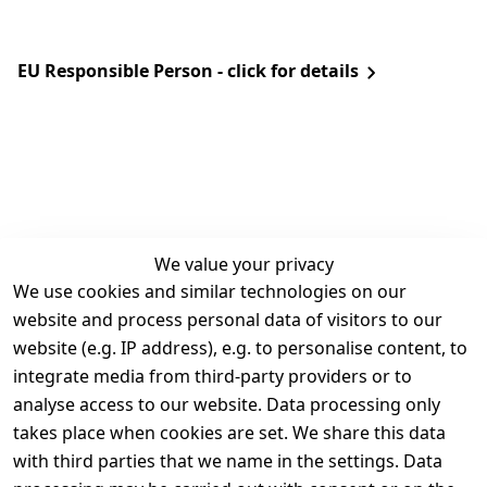
EU Responsible Person - click for details
We value your privacy
We use cookies and similar technologies on our
Legal
Services
website and process personal data of visitors to our
Terms and 
Contact
website (e.g. IP address), e.g. to personalise content, to
Conditions
Register
integrate media from third-party providers or to
Legal 
analyse access to our website. Data processing only
disclosure
takes place when cookies are set. We share this data
Privacy Policy
with third parties that we name in the settings. Data