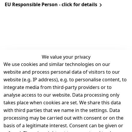
EU Responsible Person - click for details
We value your privacy
We use cookies and similar technologies on our
Legal
Services
website and process personal data of visitors to our
Terms and 
Contact
website (e.g. IP address), e.g. to personalise content, to
Conditions
Register
integrate media from third-party providers or to
Legal 
analyse access to our website. Data processing only
disclosure
takes place when cookies are set. We share this data
Privacy Policy
with third parties that we name in the settings. Data
processing may be carried out with consent or on the
Declaration of 
basis of a legitimate interest. Consent can be given or
accessibility