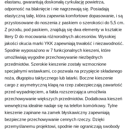
elastanu, gwarantują doskonałą cyrkulację powietrza, 
odporność na blaknięcie i nie nagrzewają się. Posiadają 
elastyczną talię, która zapewnia komfortowe dopasowanie, i są 
przystosowane do noszenia z paskiem o szerokości do 5,5 cm. 
Z przodu, pod paskiem, znajdują się dwa elementy w kształcie 
litery D do mocowania różnorodnych akcesoriów. Wysokiej 
jakości okucia marki YKK zapewniają trwałość i niezawodność. 
Spodnie wyposażono w 7 funkcjonalnych kieszeni, które 
umożliwiają wygodne przechowywanie niezbędnych 
przedmiotów. Szerokie kieszenie zostały wzmocnione 
specjalnymi wstawkami, co pozwala na przypięcie składanego 
noża, długopisu taktycznego lub latarki. Boczne kieszenie 
cargo z asymetryczną klapą na rzep zabezpieczają zawartość 
przed wypadnięciem, a fałda rozszerzająca umożliwia 
przechowywanie większych przedmiotów. Dodatkowa kieszeń 
wewnętrzna idealnie nadaje się na telefon komórkowy. Tylne 
kieszenie zapinane na zamek błyskawiczny zapewniają 
bezpieczne przechowywanie cennych rzeczy. Dzięki 
przemyślanemu projektowi, spodnie nie ograniczają swobody 