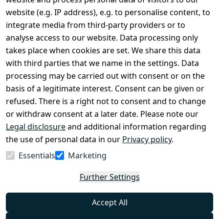
Terms and 
Contact
website (e.g. IP address), e.g. to personalise content, to
Conditions
Register
integrate media from third-party providers or to
Legal 
analyse access to our website. Data processing only
disclosure
takes place when cookies are set. We share this data
Privacy Policy
with third parties that we name in the settings. Data
processing may be carried out with consent or on the
Declaration of 
basis of a legitimate interest. Consent can be given or
accessibility
refused. There is a right not to consent and to change
Cancellation 
or withdraw consent at a later date. Please note our
rights
Legal disclosure
and additional information regarding
the use of personal data in our
Privacy policy
.
Withdraw
Essentials
Marketing
from
contract
Further Settings
here
Accept All