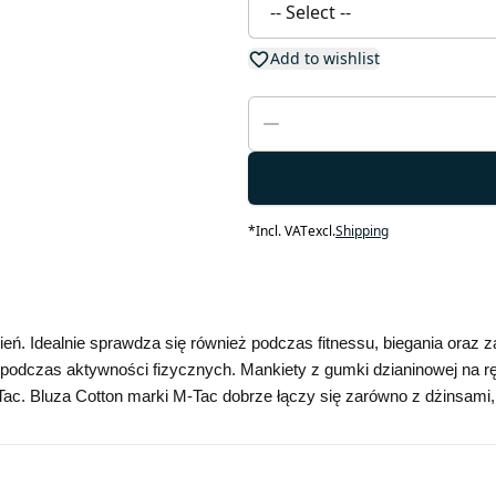
Add to wishlist
*
Incl. VAT
excl.
Shipping
eń. Idealnie sprawdza się również podczas fitnessu, biegania oraz
odczas aktywności fizycznych. Mankiety z gumki dzianinowej na ręk
Tac. Bluza Cotton marki M-Tac dobrze łączy się zarówno z dżinsami, 