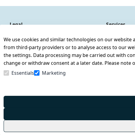
Legal
Services
Terms and Conditions
Contact
We use cookies and similar technologies on our website and
Legal disclosure
Register
from third-party providers or to analyse access to our we
Privacy Policy
the settings. Data processing may be carried out with cons
Declaration of accessibility
change or withdraw consent at a later date. Please note 
Cancellation rights
Essentials
Marketing
Withdraw from contract here