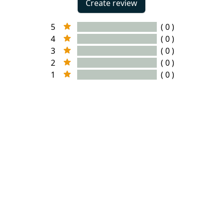
Create review
5
( 0 )
4
( 0 )
3
( 0 )
2
( 0 )
1
( 0 )