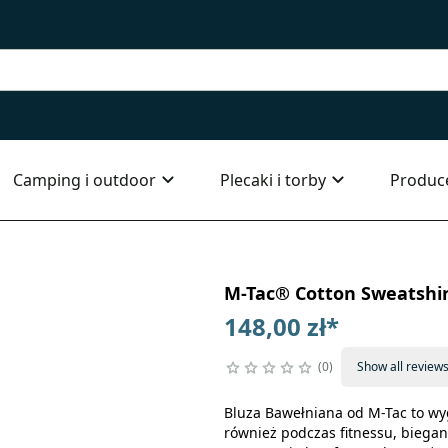
Camping i outdoor
Plecaki i torby
Produc
M-Tac® Cotton Sweatshir
148,00 zł
*
0
Show all review
Bluza Bawełniana od M-Tac to wy
również podczas fitnessu, biega