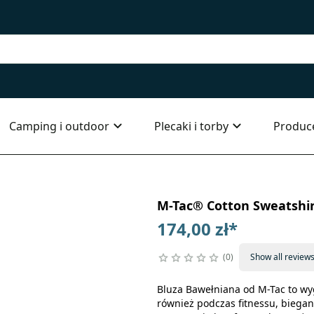
Camping i outdoor
Plecaki i torby
Produc
M-Tac® Cotton Sweatshir
174,00 zł
*
0
Show all review
Bluza Bawełniana od M-Tac to wy
również podczas fitnessu, biega