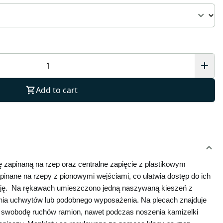
Add to cart
apinaną na rzep oraz centralne zapięcie z plastikowym 
inane na rzepy z pionowymi wejściami, co ułatwia dostęp do ich 
cję.  Na rękawach umieszczono jedną naszywaną kieszeń z 
a uchwytów lub podobnego wyposażenia. Na plecach znajduje 
a swobodę ruchów ramion, nawet podczas noszenia kamizelki 