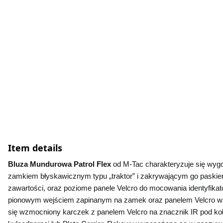
Item details
Bluza Mundurowa Patrol Flex 
od M-Tac charakteryzuje się wyg
zamkiem błyskawicznym typu „traktor” i zakrywającym go paskiem n
zawartości, oraz poziome panele Velcro do mocowania identyfik
pionowym wejściem zapinanym na zamek oraz panelem Velcro w 
się wzmocniony karczek z panelem Velcro na znacznik IR pod koł