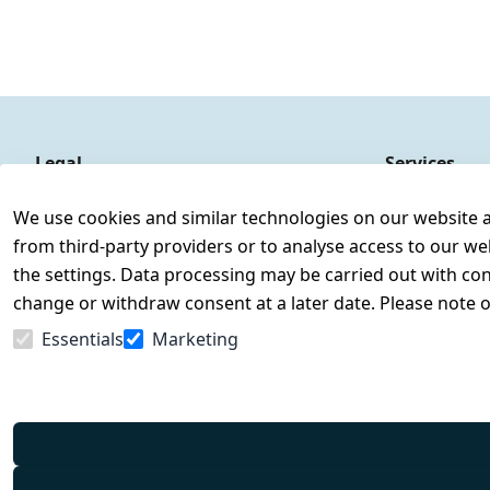
Legal
Services
Terms and Conditions
Contact
We use cookies and similar technologies on our website and
Legal disclosure
Register
from third-party providers or to analyse access to our we
Privacy Policy
the settings. Data processing may be carried out with cons
Declaration of accessibility
change or withdraw consent at a later date. Please note 
Cancellation rights
Essentials
Marketing
Withdraw from contract here