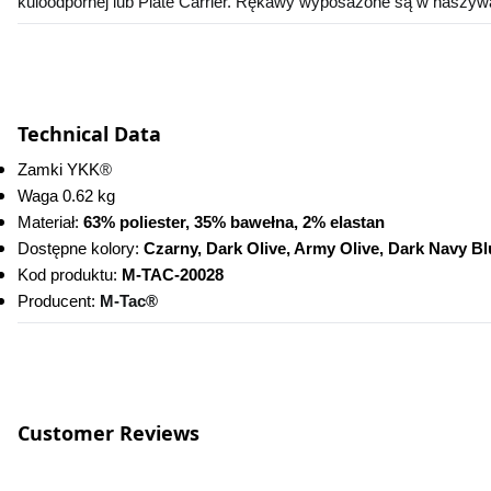
kuloodpornej lub Plate Carrier. Rękawy wyposażone są w naszyw
Technical Data
Zamki YKK
®
Waga 0.62 kg
Materiał: 
63% poliester, 35% bawełna, 2% elastan
Dostępne kolory: 
Czarny, Dark Olive, Army Olive, Dark Navy B
Kod produktu:
 M-TAC-20028
Producent: 
M-Tac®
Customer Reviews