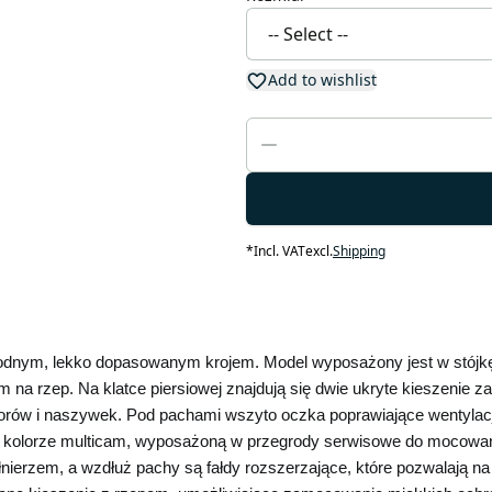
Add to wishlist
*
Incl. VAT
excl.
Shipping
odnym, lekko dopasowanym krojem. Model wyposażony jest w stójkę z
a rzep. Na klatce piersiowej znajdują się dwie ukryte kieszenie zap
atorów i naszywek. Pod pachami wszyto oczka poprawiające wentyla
kolorze multicam, wyposażoną w przegrody serwisowe do mocowani
nierzem, a wzdłuż pachy są fałdy rozszerzające, które pozwalają n