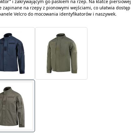
tor” i zakrywającym go paskiem na rzep. Na klatce piersiowej
ie zapinane na rzepy z pionowymi wejściami, co ułatwia dostęp
panele Velcro do mocowania identyfikatorów i naszywek.