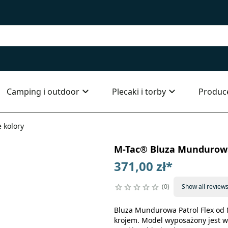
Camping i outdoor
Plecaki i torby
Produc
 kolory
M-Tac® Bluza Mundurowa 
371,00 zł
*
0
Show all review
Bluza Mundurowa Patrol Flex od
krojem. Model wyposażony jest w 