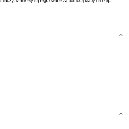
niaczy. Mankiety są regulowane za pomocą klapy na rzep.