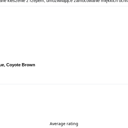
ane kieszenie z rzepem, umożliwiające zamocowanie miękkich ochra
lue, Coyote Brown
Average rating