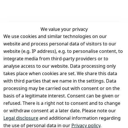
We value your privacy
We use cookies and similar technologies on our
Legal
Services
website and process personal data of visitors to our
Terms and 
Contact
website (e.g. IP address), e.g. to personalise content, to
Conditions
Register
integrate media from third-party providers or to
Legal 
analyse access to our website. Data processing only
disclosure
takes place when cookies are set. We share this data
Privacy Policy
with third parties that we name in the settings. Data
processing may be carried out with consent or on the
Declaration of 
basis of a legitimate interest. Consent can be given or
accessibility
refused. There is a right not to consent and to change
Cancellation 
or withdraw consent at a later date. Please note our
rights
Legal disclosure
and additional information regarding
the use of personal data in our
Privacy policy
.