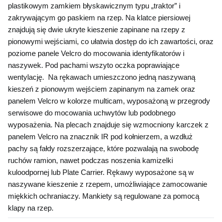
plastikowym zamkiem błyskawicznym typu „traktor” i 
zakrywającym go paskiem na rzep. Na klatce piersiowej 
znajdują się dwie ukryte kieszenie zapinane na rzepy z 
pionowymi wejściami, co ułatwia dostęp do ich zawartości, oraz 
poziome panele Velcro do mocowania identyfikatorów i 
naszywek. Pod pachami wszyto oczka poprawiające 
wentylację.  Na rękawach umieszczono jedną naszywaną 
kieszeń z pionowym wejściem zapinanym na zamek oraz 
panelem Velcro w kolorze multicam, wyposażoną w przegrody 
serwisowe do mocowania uchwytów lub podobnego 
wyposażenia. Na plecach znajduje się wzmocniony karczek z 
panelem Velcro na znacznik IR pod kołnierzem, a wzdłuż 
pachy są fałdy rozszerzające, które pozwalają na swobodę 
ruchów ramion, nawet podczas noszenia kamizelki 
kuloodpornej lub Plate Carrier. Rękawy wyposażone są w 
naszywane kieszenie z rzepem, umożliwiające zamocowanie 
miękkich ochraniaczy. Mankiety są regulowane za pomocą 
klapy na rzep.