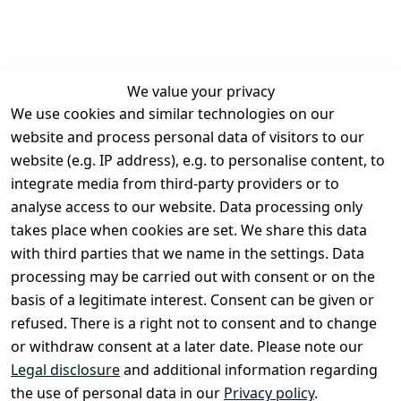
We value your privacy
We use cookies and similar technologies on our
Legal
Services
website and process personal data of visitors to our
Terms and 
Contact
website (e.g. IP address), e.g. to personalise content, to
Conditions
Register
integrate media from third-party providers or to
Legal 
analyse access to our website. Data processing only
disclosure
takes place when cookies are set. We share this data
Privacy Policy
with third parties that we name in the settings. Data
processing may be carried out with consent or on the
Declaration of 
basis of a legitimate interest. Consent can be given or
accessibility
refused. There is a right not to consent and to change
Cancellation 
or withdraw consent at a later date. Please note our
rights
Legal disclosure
and additional information regarding
the use of personal data in our
Privacy policy
.