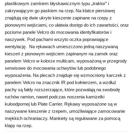
plastikowym zamkiem błyskawicznym typu „traktor” i 
zakrywającym go paskiem na rzep. Na klatce piersiowej 
znajdują się dwie ukryte kieszenie zapinane na rzepy z 
pionowymi wejściami, co ułatwia dostęp do ich zawartości, oraz 
poziome panele Velcro do mocowania identyfikatorów i 
naszywek. Pod pachami wszyto oczka poprawiające 
wentylację.  Na rękawach umieszczono jedną naszywaną 
kieszeń z pionowym wejściem zapinanym na zamek oraz 
panelem Velcro w kolorze multicam, wyposażoną w przegrody 
serwisowe do mocowania uchwytów lub podobnego 
wyposażenia. Na plecach znajduje się wzmocniony karczek z 
panelem Velcro na znacznik IR pod kołnierzem, a wzdłuż 
pachy są fałdy rozszerzające, które pozwalają na swobodę 
ruchów ramion, nawet podczas noszenia kamizelki 
kuloodpornej lub Plate Carrier. Rękawy wyposażone są w 
naszywane kieszenie z rzepem, umożliwiające zamocowanie 
miękkich ochraniaczy. Mankiety są regulowane za pomocą 
klapy na rzep.