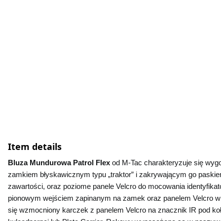
Item details
Bluza Mundurowa Patrol Flex 
od M-Tac charakteryzuje się wyg
zamkiem błyskawicznym typu „traktor” i zakrywającym go paskiem n
zawartości, oraz poziome panele Velcro do mocowania identyfik
pionowym wejściem zapinanym na zamek oraz panelem Velcro w 
się wzmocniony karczek z panelem Velcro na znacznik IR pod koł