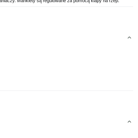
niaczy. Mankiety są regulowane za pomocą klapy na rzep.