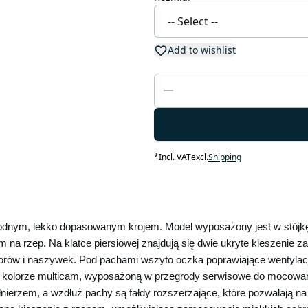
Add to wishlist
*
Incl. VAT
excl.
Shipping
odnym, lekko dopasowanym krojem. Model wyposażony jest w stójkę z
a rzep. Na klatce piersiowej znajdują się dwie ukryte kieszenie zap
atorów i naszywek. Pod pachami wszyto oczka poprawiające wentyla
kolorze multicam, wyposażoną w przegrody serwisowe do mocowani
nierzem, a wzdłuż pachy są fałdy rozszerzające, które pozwalają n