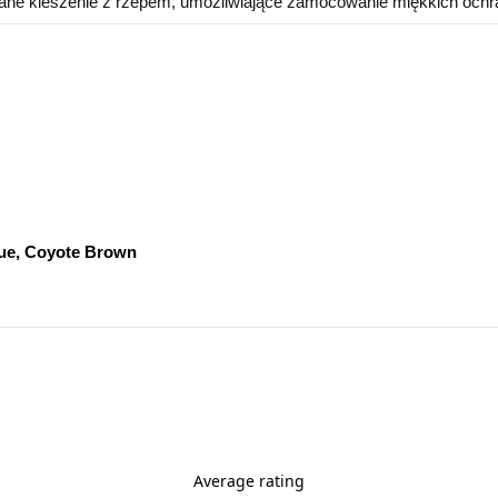
ane kieszenie z rzepem, umożliwiające zamocowanie miękkich ochra
lue, Coyote Brown
Average rating