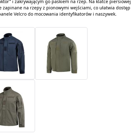
tor” i zakrywającym go paskiem na rzep. Na klatce piersiowej
ie zapinane na rzepy z pionowymi wejściami, co ułatwia dostęp
panele Velcro do mocowania identyfikatorów i naszywek.