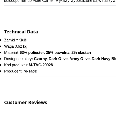
kuloodpornej lub Plate Carrier. Rękawy wyposażone są w naszyw
Technical Data
Zamki YKK
®
Waga 0.62 kg
Materiał: 
63% poliester, 35% bawełna, 2% elastan
Dostępne kolory: 
Czarny, Dark Olive, Army Olive, Dark Navy B
Kod produktu:
 M-TAC-20028
Producent: 
M-Tac®
Customer Reviews