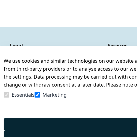
Legal
Services
Terms and Conditions
Contact
We use cookies and similar technologies on our website and
Legal disclosure
Register
from third-party providers or to analyse access to our we
Privacy Policy
the settings. Data processing may be carried out with cons
Declaration of accessibility
change or withdraw consent at a later date. Please note 
Cancellation rights
Essentials
Marketing
Withdraw from contract here