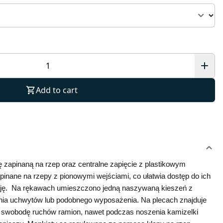
Add to cart
apinaną na rzep oraz centralne zapięcie z plastikowym 
inane na rzepy z pionowymi wejściami, co ułatwia dostęp do ich 
cję.  Na rękawach umieszczono jedną naszywaną kieszeń z 
a uchwytów lub podobnego wyposażenia. Na plecach znajduje 
a swobodę ruchów ramion, nawet podczas noszenia kamizelki 