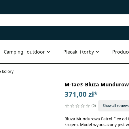
Camping i outdoor
Plecaki i torby
Produc
 kolory
M-Tac® Bluza Mundurowa 
371,00 zł
*
0
Show all review
Bluza Mundurowa Patrol Flex od
krojem. Model wyposażony jest w 