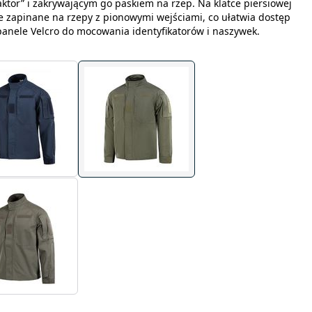
tor” i zakrywającym go paskiem na rzep. Na klatce piersiowej
ie zapinane na rzepy z pionowymi wejściami, co ułatwia dostęp
panele Velcro do mocowania identyfikatorów i naszywek.