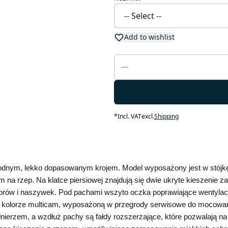
Add to wishlist
*
Incl. VAT
excl.
Shipping
odnym, lekko dopasowanym krojem. Model wyposażony jest w stójkę z
a rzep. Na klatce piersiowej znajdują się dwie ukryte kieszenie zap
atorów i naszywek. Pod pachami wszyto oczka poprawiające wentyla
kolorze multicam, wyposażoną w przegrody serwisowe do mocowani
nierzem, a wzdłuż pachy są fałdy rozszerzające, które pozwalają n