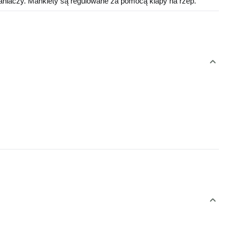
niaczy. Mankiety są regulowane za pomocą klapy na rzep.