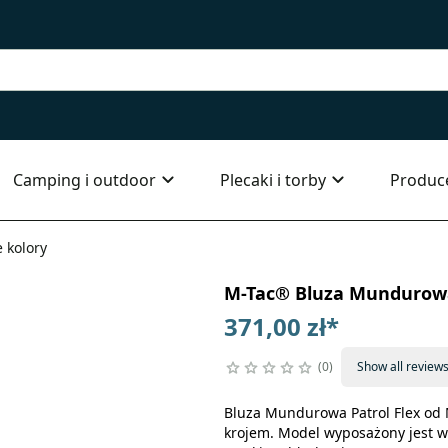
Camping i outdoor
Plecaki i torby
Produc
 kolory
M-Tac® Bluza Mundurowa 
371,00 zł
*
0
Show all review
Bluza Mundurowa Patrol Flex od
krojem. Model wyposażony jest w 