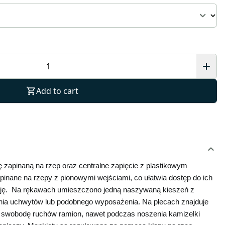
Add to cart
apinaną na rzep oraz centralne zapięcie z plastikowym 
inane na rzepy z pionowymi wejściami, co ułatwia dostęp do ich 
cję.  Na rękawach umieszczono jedną naszywaną kieszeń z 
a uchwytów lub podobnego wyposażenia. Na plecach znajduje 
a swobodę ruchów ramion, nawet podczas noszenia kamizelki 