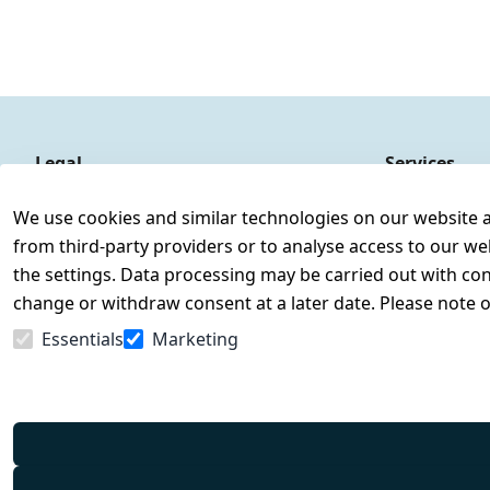
Legal
Services
Terms and Conditions
Contact
We use cookies and similar technologies on our website and
Legal disclosure
Register
from third-party providers or to analyse access to our we
Privacy Policy
the settings. Data processing may be carried out with cons
Declaration of accessibility
change or withdraw consent at a later date. Please note 
Cancellation rights
Essentials
Marketing
Withdraw from contract here