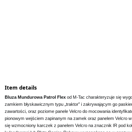
Item details
Bluza Mundurowa Patrol Flex 
od M-Tac charakteryzuje się wyg
zamkiem błyskawicznym typu „traktor” i zakrywającym go paskiem n
zawartości, oraz poziome panele Velcro do mocowania identyfik
pionowym wejściem zapinanym na zamek oraz panelem Velcro w 
się wzmocniony karczek z panelem Velcro na znacznik IR pod koł