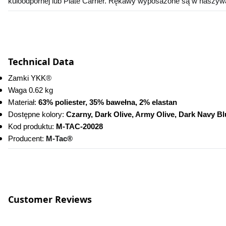
kuloodpornej lub Plate Carrier. Rękawy wyposażone są w naszyw
Technical Data
Zamki YKK
®
Waga 0.62 kg
Materiał: 
63% poliester, 35% bawełna, 2% elastan
Dostępne kolory: 
Czarny, Dark Olive, Army Olive, Dark Navy B
Kod produktu:
 M-TAC-20028
Producent: 
M-Tac®
Customer Reviews