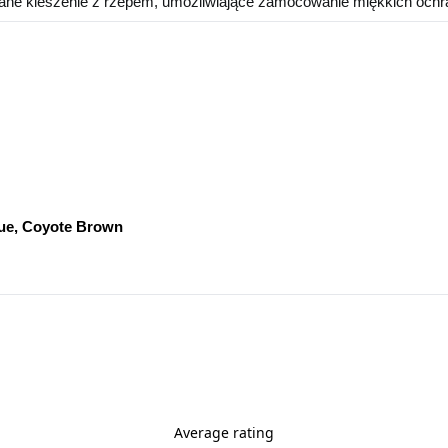
ane kieszenie z rzepem, umożliwiające zamocowanie miękkich ochra
lue, Coyote Brown
Average rating