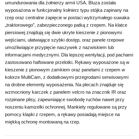
umundurowania dla żołnierzy armii USA. Bluza została 
wyposażona w funkcjonalny kołnierz typu stójka zapinany na 
rzep oraz centralne zapięcie w postaci wytrzymałego suwaka 
„traktorowego”, zabezpieczonego patką z rzepem. Na klatce 
piersiowej znajdują się dwie ukryte kieszenie z pionowymi 
wejściami, ułatwiające szybki dostęp, oraz panele rzepowe 
umożliwiające przypięcie naszywek z nazwiskiem lub 
informacjami medycznymi. Dla lepszej wentylacji, pod pachami 
zastosowano haftowane przelotki. Rękawy wyposażone są w 
kieszenie z pionowym zamkiem oraz panelami z rzepem w 
kolorze MultiCam, z dodatkowymi przegrodami serwisowymi 
na drobne elementy wyposażenia. Na plecach znajduje się 
wzmocniony karczek z panelem velcro na znacznik IR oraz 
rozpinane plisy, zapewniające swobodę ruchów nawet przy 
noszeniu kamizelki ochronnej. Mankiety regulowane są przy 
pomocy klapki z rzepem, a rękawy posiadają miejsce na 
miękką ochronę montowaną na rzep.