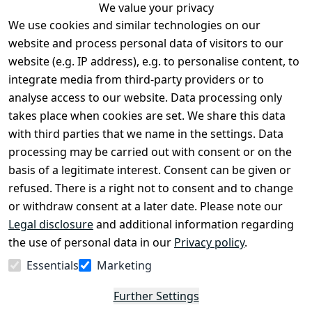
We value your privacy
We use cookies and similar technologies on our
Legal
Services
website and process personal data of visitors to our
Terms and 
Contact
website (e.g. IP address), e.g. to personalise content, to
Conditions
Register
integrate media from third-party providers or to
Legal 
analyse access to our website. Data processing only
disclosure
takes place when cookies are set. We share this data
Privacy Policy
with third parties that we name in the settings. Data
processing may be carried out with consent or on the
Declaration of 
basis of a legitimate interest. Consent can be given or
accessibility
refused. There is a right not to consent and to change
Cancellation 
or withdraw consent at a later date. Please note our
rights
Legal disclosure
and additional information regarding
the use of personal data in our
Privacy policy
.
Withdraw
Essentials
Marketing
from
contract
Further Settings
here