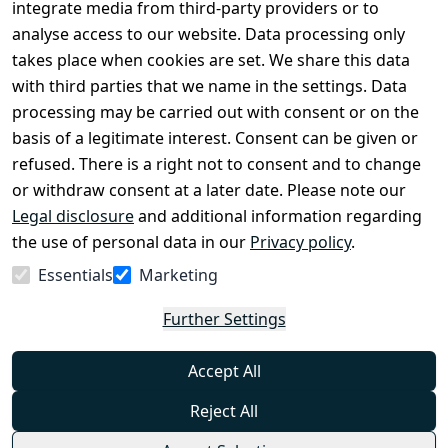
Register
integrate media from third-party providers or to
Legal 
analyse access to our website. Data processing only
disclosure
takes place when cookies are set. We share this data
Privacy Policy
with third parties that we name in the settings. Data
processing may be carried out with consent or on the
Declaration of 
basis of a legitimate interest. Consent can be given or
accessibility
refused. There is a right not to consent and to change
Cancellation 
or withdraw consent at a later date. Please note our
rights
Legal disclosure
and additional information regarding
the use of personal data in our
Privacy policy
.
Withdraw
Essentials
Marketing
from
contract
Further Settings
here
Accept All
Reject All