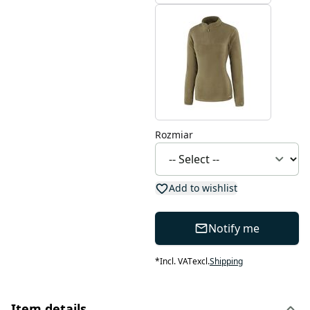
Rozmiar
Add to wishlist
Notify me
*
Incl. VAT
excl.
Shipping
Item details