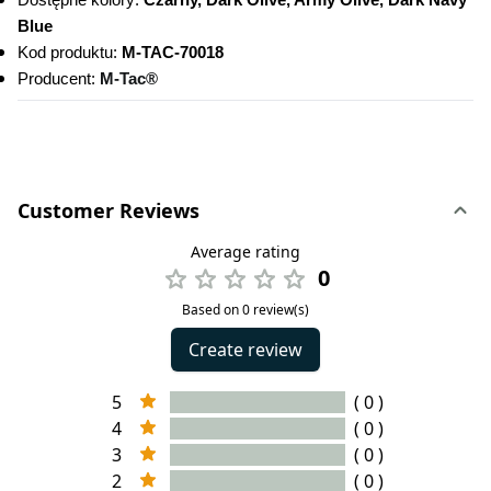
Dostępne kolory: 
Czarny, Dark Olive, Army Olive, Dark Navy 
Blue
Kod produktu:
 M-TAC-70018 
Producent: 
M-Tac®
Customer Reviews
Average rating
0
Based on 0 review(s)
Create review
5
( 0 )
4
( 0 )
3
( 0 )
2
( 0 )