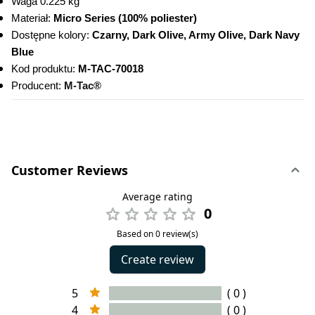
Waga 0.225 kg
Materiał: 
Micro Series (100% poliester)
Dostępne kolory: 
Czarny, Dark Olive, Army Olive, Dark Navy 
Blue
Kod produktu:
 M-TAC-70018 
Producent: 
M-Tac®
Customer Reviews
Average rating
0
Based on 0 review(s)
Create review
5
( 0 )
4
( 0 )