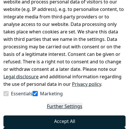
website and process personal data of visitors to our
Terms and 
Contact
website (e.g. IP address), e.g. to personalise content, to
Conditions
Register
integrate media from third-party providers or to
Legal 
analyse access to our website. Data processing only
disclosure
takes place when cookies are set. We share this data
Privacy Policy
with third parties that we name in the settings. Data
processing may be carried out with consent or on the
Declaration of 
basis of a legitimate interest. Consent can be given or
accessibility
refused. There is a right not to consent and to change
Cancellation 
or withdraw consent at a later date. Please note our
rights
Legal disclosure
and additional information regarding
the use of personal data in our
Privacy policy
.
Withdraw
Essentials
Marketing
from
contract
Further Settings
here
Accept All