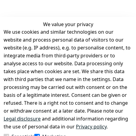
We value your privacy
We use cookies and similar technologies on our
Legal
Services
website and process personal data of visitors to our
Terms and 
Contact
website (e.g. IP address), e.g. to personalise content, to
Conditions
Register
integrate media from third-party providers or to
Legal 
analyse access to our website. Data processing only
disclosure
takes place when cookies are set. We share this data
Privacy Policy
with third parties that we name in the settings. Data
processing may be carried out with consent or on the
Declaration of 
basis of a legitimate interest. Consent can be given or
accessibility
refused. There is a right not to consent and to change
Cancellation 
or withdraw consent at a later date. Please note our
rights
Legal disclosure
and additional information regarding
the use of personal data in our
Privacy policy
.
Withdraw