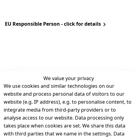
EU Responsible Person - click for details
We value your privacy
We use cookies and similar technologies on our
Legal
Services
website and process personal data of visitors to our
Terms and 
Contact
website (e.g. IP address), e.g. to personalise content, to
Conditions
Register
integrate media from third-party providers or to
Legal 
analyse access to our website. Data processing only
disclosure
takes place when cookies are set. We share this data
Privacy Policy
with third parties that we name in the settings. Data