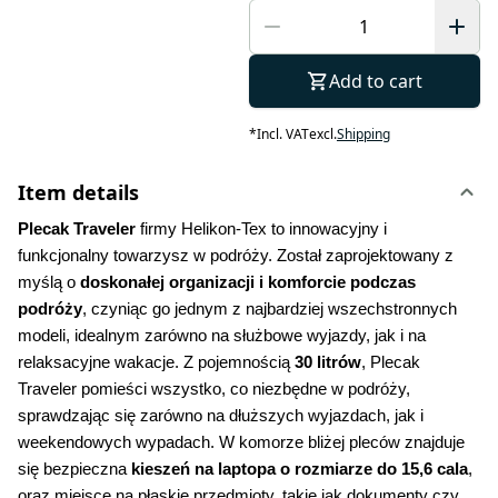
Add to cart
*
Incl. VAT
excl.
Shipping
Item details
Plecak Traveler
 firmy Helikon-Tex to innowacyjny i 
funkcjonalny towarzysz w podróży. Został zaprojektowany z 
myślą o 
doskonałej organizacji i komforcie podczas 
podróży
, czyniąc go jednym z najbardziej wszechstronnych 
modeli, idealnym zarówno na służbowe wyjazdy, jak i na 
relaksacyjne wakacje. Z pojemnością
 30 litrów
, Plecak 
Traveler pomieści wszystko, co niezbędne w podróży, 
sprawdzając się zarówno na dłuższych wyjazdach, jak i 
weekendowych wypadach. W komorze bliżej pleców znajduje 
się bezpieczna 
kieszeń na laptopa o rozmiarze do 15,6 cala
, 
oraz miejsce na płaskie przedmioty, takie jak dokumenty czy 