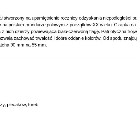
ał stworzony na upamiętnienie rocznicy odzyskania niepodległości 
wany na polskim mundurze polowym z początków XX wieku. Czapka n
a z nich dzierży powiewającą biało-czerwoną flagę. Patriotyczna 
wala zachować trwałość i dobre oddanie kolorów. Od spodu znajdu
 patcha 90 mm na 55 mm.
y, plecaków, toreb