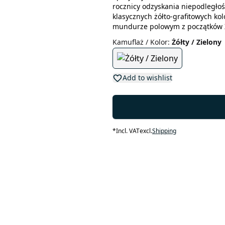
rocznicy odzyskania niepodległoś
klasycznych żółto-grafitowych ko
mundurze polowym z początków 
Kamuflaż / Kolor
:
Żółty / Zielony
Add to wishlist
*
Incl. VAT
excl.
Shipping