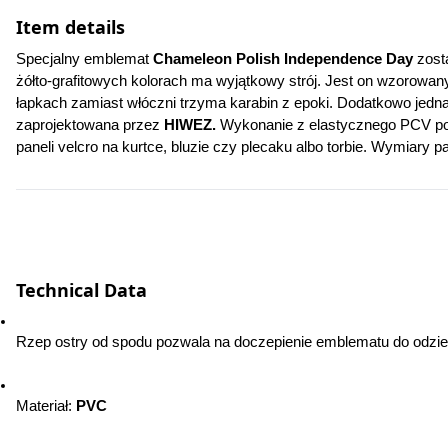
Item details
Specjalny emblemat 
Chameleon Polish Independence Day
 zost
żółto-grafitowych kolorach ma wyjątkowy strój. Jest on wzoro
łapkach zamiast włóczni trzyma karabin z epoki. Dodatkowo jedn
zaprojektowana przez 
HIWEZ. 
Wykonanie z elastycznego PCV poz
paneli velcro na kurtce, bluzie czy plecaku albo torbie. Wymiary
Technical Data
Rzep ostry od spodu pozwala na doczepienie emblematu do odzież
Materiał: 
PVC