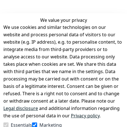
We value your privacy
We use cookies and similar technologies on our
Legal
Services
website and process personal data of visitors to our
Terms and 
Contact
website (e.g. IP address), e.g. to personalise content, to
Conditions
Register
integrate media from third-party providers or to
Legal 
analyse access to our website. Data processing only
disclosure
takes place when cookies are set. We share this data
Privacy Policy
with third parties that we name in the settings. Data
processing may be carried out with consent or on the
Declaration of 
basis of a legitimate interest. Consent can be given or
accessibility
refused. There is a right not to consent and to change
Cancellation 
or withdraw consent at a later date. Please note our
rights
Legal disclosure
and additional information regarding
the use of personal data in our
Privacy policy
.
Withdraw
Essentials
Marketing