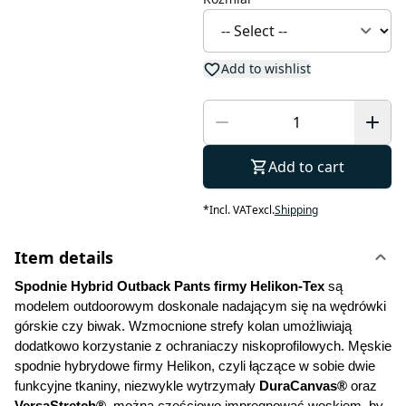
Add to wishlist
Add to cart
*
Incl. VAT
excl.
Shipping
Item details
Spodnie Hybrid Outback Pants firmy Helikon-Tex
 są 
modelem outdoorowym doskonale nadającym się na wędrówki 
górskie czy biwak. Wzmocnione strefy kolan umożliwiają 
dodatkowo korzystanie z ochraniaczy niskoprofilowych. Męskie 
spodnie hybrydowe firmy Helikon, czyli łączące w sobie dwie 
funkcyjne tkaniny, niezwykle wytrzymały
 DuraCanvas® 
oraz 