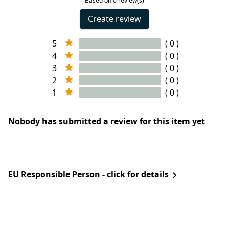
Based on 0 review(s)
Create review
5
( 0 )
4
( 0 )
3
( 0 )
2
( 0 )
1
( 0 )
Nobody has submitted a review for this item yet
EU Responsible Person - click for details