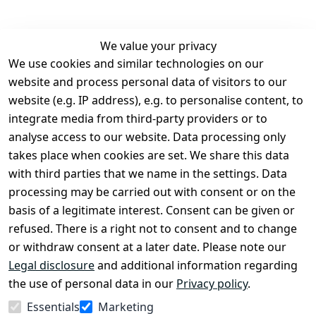
We value your privacy
We use cookies and similar technologies on our
Legal
Services
website and process personal data of visitors to our
Terms and 
Contact
website (e.g. IP address), e.g. to personalise content, to
Conditions
Register
integrate media from third-party providers or to
Legal 
analyse access to our website. Data processing only
disclosure
takes place when cookies are set. We share this data
Privacy Policy
with third parties that we name in the settings. Data
processing may be carried out with consent or on the
Declaration of 
basis of a legitimate interest. Consent can be given or
accessibility
refused. There is a right not to consent and to change
Cancellation 
or withdraw consent at a later date. Please note our
rights
Legal disclosure
and additional information regarding
the use of personal data in our
Privacy policy
.
Withdraw
Essentials
Marketing
from