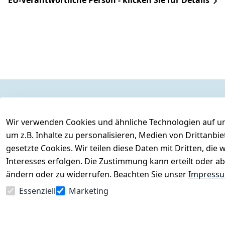
EU-Verantwortliche Person - klicken Sie für Details
Legal
Services
Wir verwenden Cookies und ähnliche Technologien auf un
AGB
Kontakt
um z.B. Inhalte zu personalisieren, Medien von Drittanbi
Impressum
Registrieren
gesetzte Cookies. Wir teilen diese Daten mit Dritten, di
Datenschutzerklärung
Interesses erfolgen. Die Zustimmung kann erteilt oder ab
Barrierefreiheitserklärung
ändern oder zu widerrufen. Beachten Sie unser
Impress
Widerrufsrecht
Essenziell
Marketing
Vertrag widerrufen