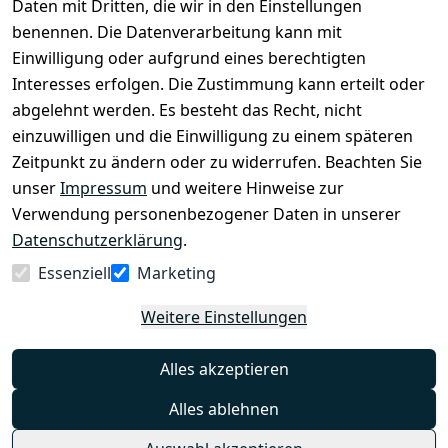
Daten mit Dritten, die wir in den Einstellungen
Legal
Services
benennen. Die Datenverarbeitung kann mit
AGB
Kontakt
Einwilligung oder aufgrund eines berechtigten
Impressum
Registrieren
Interesses erfolgen. Die Zustimmung kann erteilt oder
Datenschutze
abgelehnt werden. Es besteht das Recht, nicht
rklärung
einzuwilligen und die Einwilligung zu einem späteren
Barrierefreihe
Zeitpunkt zu ändern oder zu widerrufen. Beachten Sie
itserklärung
unser
Impressum
und weitere Hinweise zur
Verwendung personenbezogener Daten in unserer
Widerrufsrec
Datenschutzerklärung
.
ht
Essenziell
Marketing
Vertrag
Weitere Einstellungen
widerrufen
Alles akzeptieren
Alles ablehnen