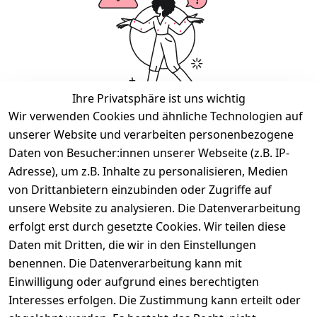
Ihre Privatsphäre ist uns wichtig
Wir verwenden Cookies und ähnliche Technologien auf
Wir haben keine Artikel mehr in dieser Kategorie.
unserer Website und verarbeiten personenbezogene
Daten von Besucher:innen unserer Webseite (z.B. IP-
Haben Sie nicht gefunden, was Sie suchen?
Adresse), um z.B. Inhalte zu personalisieren, Medien
von Drittanbietern einzubinden oder Zugriffe auf
Artikel durchsuchen
unsere Website zu analysieren. Die Datenverarbeitung
erfolgt erst durch gesetzte Cookies. Wir teilen diese
Daten mit Dritten, die wir in den Einstellungen
Legal
Services
benennen. Die Datenverarbeitung kann mit
AGB
Kontakt
Einwilligung oder aufgrund eines berechtigten
Impressum
Registrieren
Interesses erfolgen. Die Zustimmung kann erteilt oder
Datenschutze