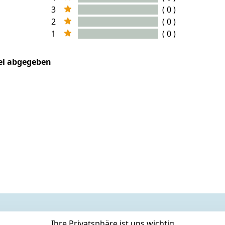
3
( 0 )
2
( 0 )
1
( 0 )
kel abgegeben
Ihre Privatsphäre ist uns wichtig