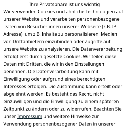
Ihre Privatsphäre ist uns wichtig
Haben Sie nicht gefunden, was Sie
Wir verwenden Cookies und ähnliche Technologien auf
suchen?
unserer Website und verarbeiten personenbezogene
Daten von Besucher:innen unserer Webseite (z.B. IP-
Artikel durchsuchen
Adresse), um z.B. Inhalte zu personalisieren, Medien
von Drittanbietern einzubinden oder Zugriffe auf
unsere Website zu analysieren. Die Datenverarbeitung
erfolgt erst durch gesetzte Cookies. Wir teilen diese
Daten mit Dritten, die wir in den Einstellungen
Legal
Services
benennen. Die Datenverarbeitung kann mit
AGB
Kontakt
Einwilligung oder aufgrund eines berechtigten
Impressum
Registrieren
Interesses erfolgen. Die Zustimmung kann erteilt oder
Datenschutze
abgelehnt werden. Es besteht das Recht, nicht
rklärung
einzuwilligen und die Einwilligung zu einem späteren
Zeitpunkt zu ändern oder zu widerrufen. Beachten Sie
Barrierefreihe
itserklärung
unser
Impressum
und weitere Hinweise zur
Verwendung personenbezogener Daten in unserer
Widerrufsrec