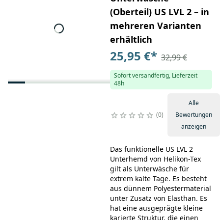
(Oberteil) US LVL 2 – in
mehreren Varianten
erhältlich
25,95 €
*
32,99 €
Sofort versandfertig, Lieferzeit
48h
Alle
0
Bewertungen
anzeigen
Das funktionelle US LVL 2
Unterhemd von Helikon-Tex
gilt als Unterwäsche für
extrem kalte Tage. Es besteht
aus dünnem Polyestermaterial
unter Zusatz von Elasthan. Es
hat eine ausgeprägte kleine
karierte Struktur, die einen