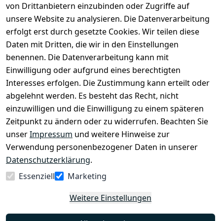
von Drittanbietern einzubinden oder Zugriffe auf
unsere Website zu analysieren. Die Datenverarbeitung
erfolgt erst durch gesetzte Cookies. Wir teilen diese
Daten mit Dritten, die wir in den Einstellungen
Legal
Services
benennen. Die Datenverarbeitung kann mit
AGB
Kontakt
Einwilligung oder aufgrund eines berechtigten
Impressum
Registrieren
Interesses erfolgen. Die Zustimmung kann erteilt oder
Datenschutze
abgelehnt werden. Es besteht das Recht, nicht
rklärung
einzuwilligen und die Einwilligung zu einem späteren
Barrierefreihe
Zeitpunkt zu ändern oder zu widerrufen. Beachten Sie
itserklärung
unser
Impressum
und weitere Hinweise zur
Verwendung personenbezogener Daten in unserer
Widerrufsrec
Datenschutzerklärung
.
ht
Essenziell
Marketing
Vertrag
Weitere Einstellungen
widerrufen