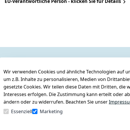
EU-Verantwortliche Person - klicken Sie für Details
Legal
Services
Wir verwenden Cookies und ähnliche Technologien auf un
AGB
Kontakt
um z.B. Inhalte zu personalisieren, Medien von Drittanbi
Impressum
Registrieren
gesetzte Cookies. Wir teilen diese Daten mit Dritten, di
Datenschutzerklärung
Interesses erfolgen. Die Zustimmung kann erteilt oder ab
Barrierefreiheitserklärung
ändern oder zu widerrufen. Beachten Sie unser
Impress
Widerrufsrecht
Essenziell
Marketing
Vertrag widerrufen