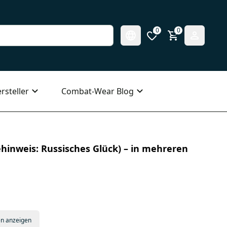
0
0
rsteller
Combat-Wear Blog
sehinweis: Russisches Glück) – in mehreren
en anzeigen