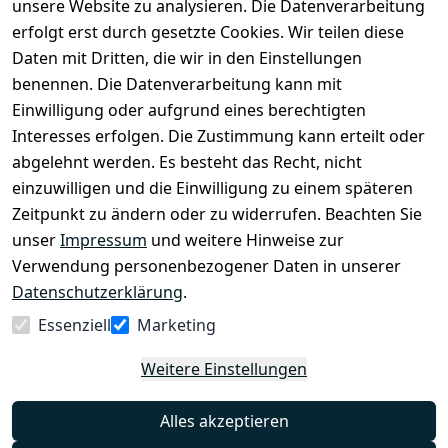
unsere Website zu analysieren. Die Datenverarbeitung
erfolgt erst durch gesetzte Cookies. Wir teilen diese
Daten mit Dritten, die wir in den Einstellungen
Legal
Services
benennen. Die Datenverarbeitung kann mit
AGB
Kontakt
Einwilligung oder aufgrund eines berechtigten
Impressum
Registrieren
Interesses erfolgen. Die Zustimmung kann erteilt oder
Datenschutze
abgelehnt werden. Es besteht das Recht, nicht
rklärung
einzuwilligen und die Einwilligung zu einem späteren
Barrierefreihe
Zeitpunkt zu ändern oder zu widerrufen. Beachten Sie
itserklärung
unser
Impressum
und weitere Hinweise zur
Verwendung personenbezogener Daten in unserer
Widerrufsrec
Datenschutzerklärung
.
ht
Essenziell
Marketing
Vertrag
Weitere Einstellungen
widerrufen
Alles akzeptieren