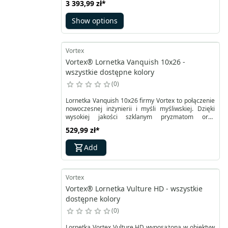
3 393,99 zł
*
identyfikacja i obserwacja celu. Flagowy model
Vortex Razor gwarantuje wyjątkową jakość obrazu
Show options
pod względem rozdzielczości, odwzorowania barw i
jasności.
Vortex
Vortex® Lornetka Vanquish 10x26 -
wszystkie dostępne kolory
0
Lornetka Vanquish 10x26 firmy Vortex to połączenie
nowoczesnej inżynierii i myśli myśliwskiej. Dzięki
wysokiej jakości szklanym pryzmatom oraz
wielowarstwowej optyce, oferuje wyjątkowo ostry i
529,99 zł
*
wyraźny obraz przy szerokim polu widzenia,
umożliwiając szybkie skanowanie terenu. Waży
Add
jedynie 360 gramów, ma przystępną cenę i oferuje
więcej możliwości niż inne produkty w swojej klasie.
Vortex
Vortex® Lornetka Vulture HD - wszystkie
dostępne kolory
0
Lornetka Vortex Vulture HD wyposażona w obiektyw