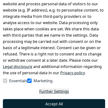
Legal
Services
website and process personal data of visitors to our
Terms and 
Contact
website (e.g. IP address), e.g. to personalise content, to
Conditions
Register
integrate media from third-party providers or to
Legal 
analyse access to our website. Data processing only
disclosure
takes place when cookies are set. We share this data
Privacy Policy
with third parties that we name in the settings. Data
processing may be carried out with consent or on the
Declaration of 
basis of a legitimate interest. Consent can be given or
accessibility
refused. There is a right not to consent and to change
Cancellation 
or withdraw consent at a later date. Please note our
rights
Legal disclosure
and additional information regarding
the use of personal data in our
Privacy policy
.
Withdraw
Essentials
Marketing
from
contract
Further Settings
here
Accept All