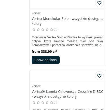
Vortex
Vortex Monokular Solo - wszystkie dostępne
kolory
0
Monokular Vortex Solo od Vortex to wysokiej jakości
optyka, którą zawsze możesz mieć pod ręką.
Kompaktowa i poręczna, doskonale sprawdzi się dla
miłośników outdooru, pragnących bliższego kontaktu
from
338,99 zł
*
z naturą. Wielowarstwowe soczewki zapewniają
jasny obraz w lekkiej, wygodnej formie. Raptor jest
Show options
wodoodporny, odporny na roszenie i uderzenia, co
czyni go idealnym dla każdego – od strzelców po
turystów.
Vortex
Vortex® Luneta Celownicza Crossfire II BDC
- wszystkie dostępne kolory
0