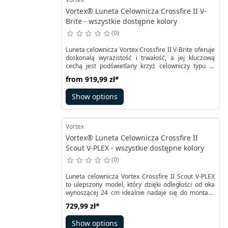
Vortex® Luneta Celownicza Crossfire II V-
Brite - wszystkie dostępne kolory
0
Luneta celownicza Vortex Crossfire II V-Brite oferuje
doskonałą wyrazistość i trwałość, a jej kluczową
cechą jest podświetlany krzyż celowniczy typu V-
BRITE. Dzięki nowatorskiej konstrukcji, przewyższa
from
919,99 zł
*
standardy użytkowe w swojej klasie cenowej.
Zapewnia jasny i ostry obraz, szybkie ostrzenie oraz
Show options
soczewki pokryte wielowarstwowymi powłokami.
Vortex
Vortex® Luneta Celownicza Crossfire II
Scout V-PLEX - wszystkie dostępne kolory
0
Luneta celownicza Vortex Crossfire II Scout V-PLEX
to ulepszony model, który dzięki odległości od oka
wynoszącej 24 cm idealnie nadaje się do montażu
na karabinkach typu Scout. Nowoczesny projekt
729,99 zł
*
sprawia, że luneta przewyższa standardy
eksploatacyjne w swojej kategorii cenowej. Oferuje
Show options
jasny i wyraźny obraz, szybkie ostrzenie,