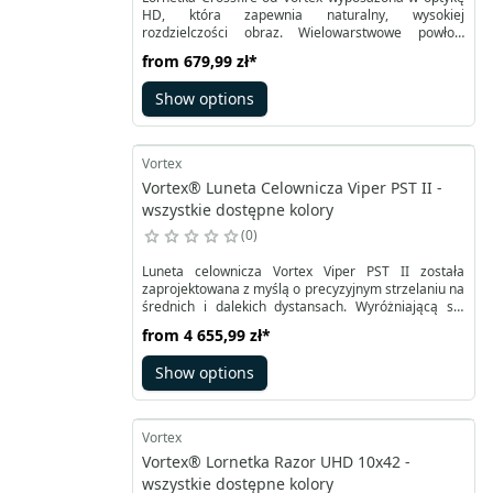
HD, która zapewnia naturalny, wysokiej
rozdzielczości obraz. Wielowarstwowe powłoki
antyrefleksyjne na wszystkich powierzchniach
from
679,99 zł
*
szklanych znacznie poprawiają transmisję światła.
To jakość premium dostępna dla każdego! Seria
Show options
Crossfire HD to nowa linia budżetowych lornetek,
łączących wysoką jakość wykonania i optykę klasy
premium z bardzo przystępną ceną.
Vortex
Vortex® Luneta Celownicza Viper PST II -
wszystkie dostępne kolory
0
Luneta celownicza Vortex Viper PST II została
zaprojektowana z myślą o precyzyjnym strzelaniu na
średnich i dalekich dystansach. Wyróżniającą się
zmianą w porównaniu do poprzedniej generacji jest
from
4 655,99 zł
*
zintegrowanie regulacji jasności podświetlenia siatki
celowniczej z wieżyczką regulacji paralaksy, co
Show options
znacznie poprawia ergonomię oraz usprawnia
szybkie dostosowanie ustawień.
Vortex
Vortex® Lornetka Razor UHD 10x42 -
wszystkie dostępne kolory