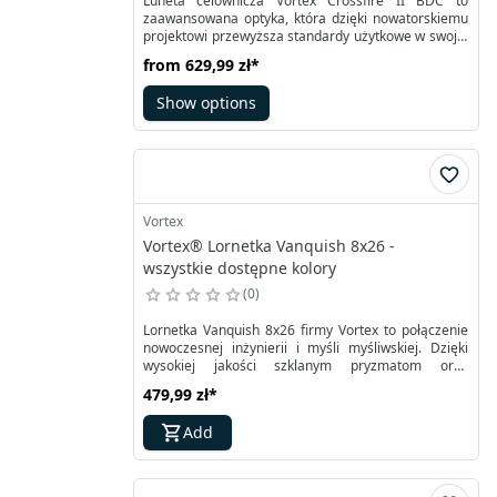
Luneta celownicza Vortex Crossfire II BDC to
zaawansowana optyka, która dzięki nowatorskiemu
projektowi przewyższa standardy użytkowe w swojej
klasie cenowej. Oferuje jasny i wyraźny obraz,
from
629,99 zł
*
szybkie ostrzenie, wielowarstwowe powłoki
soczewek oraz ulepszone wieżyczki MOA, co
Show options
zapewnia optymalną wydajność. Lunety Crossfire II
wykonane są w całości z anodyzowanego
duraluminium, co gwarantuje wysoką odporność na
uszkodzenia i odporność na odrzut broni.
Vortex
Vortex® Lornetka Vanquish 8x26 -
wszystkie dostępne kolory
0
Lornetka Vanquish 8x26 firmy Vortex to połączenie
nowoczesnej inżynierii i myśli myśliwskiej. Dzięki
wysokiej jakości szklanym pryzmatom oraz
wielowarstwowej optyce, oferuje wyjątkowo ostry i
479,99 zł
*
wyraźny obraz przy szerokim polu widzenia,
umożliwiając szybkie skanowanie terenu. Waży
Add
jedynie 360 gramów, ma przystępną cenę i oferuje
więcej możliwości niż inne produkty w swojej klasie.