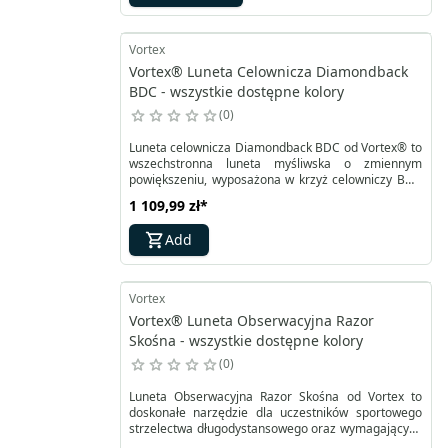
wielowarstwowe powłoki soczewek oraz precyzyjne
wieżyczki MOA, które umożliwiają łatwe zerowanie.
Vortex
Vortex® Luneta Celownicza Diamondback
BDC - wszystkie dostępne kolory
0
Luneta celownicza Diamondback BDC od Vortex® to
wszechstronna luneta myśliwska o zmiennym
powiększeniu, wyposażona w krzyż celowniczy BDC
w drugim planie oraz jednoczęściowy aluminiowy
1 109,99 zł
*
tubus wypełniony argonem. Vortex Diamondback
1,75-5x35 1" BDC to solidny i lekki celownik, idealny
Add
na polowania dzienne w zróżnicowanym terenie.
Zmienna optyka 1,75-5× sprawdzi się na krótszych
dystansach, co czyni ją doskonałym wyborem dla
młodych myśliwych szukających niedrogiej i
Vortex
sprawdzonej optyki na polowania zbiorowe.
Vortex® Luneta Obserwacyjna Razor
Skośna - wszystkie dostępne kolory
0
Luneta Obserwacyjna Razor Skośna od Vortex to
doskonałe narzędzie dla uczestników sportowego
strzelectwa długodystansowego oraz wymagających
operacji militarnych, gdzie kluczowa jest precyzyjna