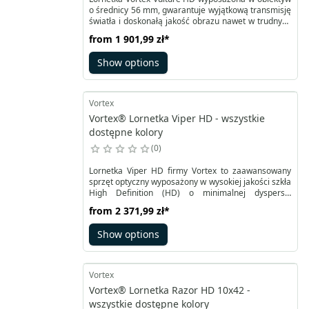
o średnicy 56 mm, gwarantuje wyjątkową transmisję
światła i doskonałą jakość obrazu nawet w trudnych
warunkach oświetleniowych. Jest to szczególnie
from
1 901,99 zł
*
istotne o wschodzie i zachodzie słońca, gdy
aktywność zwierzyny łownej jest najwyższa.
Show options
Vortex
Vortex® Lornetka Viper HD - wszystkie
dostępne kolory
0
Lornetka Viper HD firmy Vortex to zaawansowany
sprzęt optyczny wyposażony w wysokiej jakości szkła
High Definition (HD) o minimalnej dyspersji,
zapewniające wyjątkową ostrość i szczegółowość
from
2 371,99 zł
*
obrazu. Dzięki powłokom XR, obiektywy redukują
niechciane refleksy, co pozwala cieszyć się
Show options
wyraźnym, nasyconym kolorami widokiem.
Vortex
Vortex® Lornetka Razor HD 10x42 -
wszystkie dostępne kolory