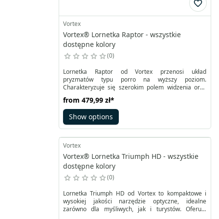
Vortex
Vortex® Lornetka Raptor - wszystkie
dostępne kolory
0
Lornetka Raptor od Vortex przenosi układ
pryzmatów typu porro na wyższy poziom.
Charakteryzuje się szerokim polem widzenia oraz
odpornością na wilgoć, wodę i kurz. Dzięki
from
479,99 zł
*
wielowarstwowej optyce oferuje czysty, wyraźny
obraz z doskonałym odwzorowaniem kolorów, nawet
Show options
w trudnych warunkach pogodowych. Szeroki zakres
regulacji okularów umożliwia komfortowe
użytkowanie tej lornetki osobom w każdym wieku.
Vortex
Vortex® Lornetka Triumph HD - wszystkie
dostępne kolory
0
Lornetka Triumph HD od Vortex to kompaktowe i
wysokiej jakości narzędzie optyczne, idealne
zarówno dla myśliwych, jak i turystów. Oferuje
doskonały balans między wymiarami a średnicą