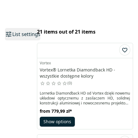
21 items out of 21 items
List settings
Vortex
Vortex® Lornetka Diamondback HD -
wszystkie dostępne kolory
0
Lornetka Diamondback HD od Vortex dzięki nowemu
układowi optycznemu z zasilaczem HD, solidnej
konstrukcji aluminiowej i nowoczesnemu projektowi,
doskonale dostarczającym się podczas wycieczek
from
779,99 zł
*
terenowych, wyjątkowych przyrody czy polowań.
Model ten został uruchomiony na zaawansowanym
Show options
systemie optycznym HD (High Density), który
zapewnia rozdzielczość i ostrość obrazu.