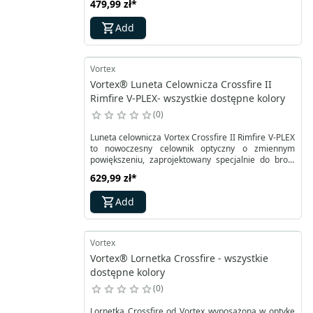
479,99 zł
*
obiektywów, zapewniając wysoką jasność i
wydajność w różnych warunkach oświetleniowych.
Add
Dzięki świetnemu stosunkowi jakości do ceny,
Triumph HD wyróżnia się na tle konkurencji.
Vortex
Vortex® Luneta Celownicza Crossfire II
Rimfire V-PLEX- wszystkie dostępne kolory
0
Luneta celownicza Vortex Crossfire II Rimfire V-PLEX
to nowoczesny celownik optyczny o zmiennym
powiększeniu, zaprojektowany specjalnie do broni
bocznego zapłonu. Dzięki nowatorskiej konstrukcji,
629,99 zł
*
celownik wyróżnia się na tle konkurencji w swojej
klasie cenowej. Gwarantuje jasny, ostry obraz,
Add
szybkie ostrzenie, wielowarstwowe powłoki na
soczewkach oraz udoskonalone zerowanie
wieżyczek MOA, co zapewnia doskonałą wydajność i
komfort użytkowania.
Vortex
Vortex® Lornetka Crossfire - wszystkie
dostępne kolory
0
Lornetka Crossfire od Vortex wyposażona w optykę