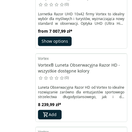
0
Lornetka Razor UHD 10x42 firmy Vortex to idealny
wybór dla myśliwych i turystów, wyznaczająca nowy
standard w obserwacji. Optyka UHD (Ultra High
Density) o niskiej dyspersji oraz precyzyjnie dobrane
from
7 007,99 zł
*
pryzmaty Abbe-Koenig gwarantują krystalicznie
czysty, jasny i pełen detali obraz, nawet w słabym
Show options
oświetleniu. Dzięki powłokom antyrefleksyjnym XR
Plus i korekcji fazy, obraz jest ostry i kontrastowy w
całym polu widzenia, a dielektryczne powłoki
zwiększają jego naturalność i klarowność.
Vortex
Vortex® Luneta Obserwacyjna Razor HD -
wszystkie dostępne kolory
0
Luneta Obserwacyjna Razor HD od Vortex to idealne
rozwiązanie zarówno dla entuzjastów sportowego
strzelectwa długodystansowego, jak i dla
profesjonalistów wykonujących wymagające
8 239,99 zł
*
operacje militarne. Jednym z kluczowych wyzwań w
takich sytuacjach jest precyzyjna identyfikacja i
Add
obserwacja celu. Flagowy model Razor HD oferuje
wyjątkową jakość obrazu, wyróżniającą się wysoką
rozdzielczością, wiernym odwzorowaniem kolorów i
znakomitą jasnością.
Vortex