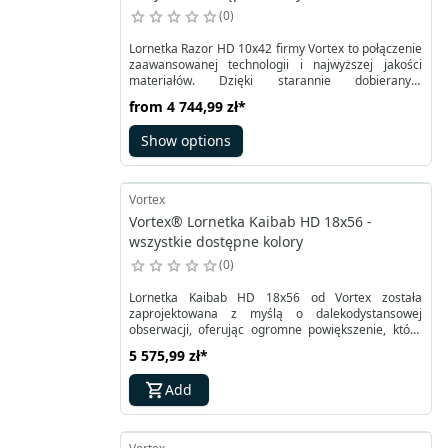
0
Lornetka Razor HD 10x42 firmy Vortex to połączenie
zaawansowanej technologii i najwyższej jakości
materiałów. Dzięki starannie dobieranym
pryzmatom oraz soczewkom Premium HD (High
from
4 744,99 zł
*
Density) o wyjątkowo niskiej dyspersji, obraz jest
niesamowicie wyraźny i krystalicznie czysty.
Show options
Wszystkie elementy optyczne pokryto
antyodblaskowymi powłokami XR, co znacząco
poprawia transmisję światła.
Vortex
Vortex® Lornetka Kaibab HD 18x56 -
wszystkie dostępne kolory
0
Lornetka Kaibab HD 18x56 od Vortex została
zaprojektowana z myślą o dalekodystansowej
obserwacji, oferując ogromne powiększenie, które
pozwala dostrzec nawet najbardziej odległe obiekty.
5 575,99 zł
*
Idealnie nadaje się nie tylko do obserwacji dzikiej
przyrody, ale również nocnego nieba czy ptaków.
Add
Wysoką jakość obrazu zapewniają soczewki
wykonane w technologii HD, które gwarantują
ostrość i żywe kolory.