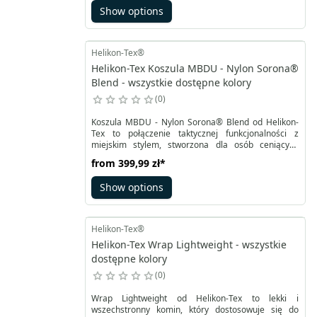
Show options
Helikon-Tex®
Helikon-Tex Koszula MBDU - Nylon Sorona®
Blend - wszystkie dostępne kolory
0
Koszula MBDU - Nylon Sorona® Blend od Helikon-
Tex to połączenie taktycznej funkcjonalności z
miejskim stylem, stworzona dla osób ceniących
komfort, mobilność i profesjonalne wykończenie.
from
399,99 zł
*
Wykonana z innowacyjnej mieszanki nylonu i
poliestru z dodatkiem włókien Sorona® marki
Show options
DuPont, koszula jest lekka, elastyczna, odporna na
zużycie, szybko schnie, zachowuje formę po praniu i
posiada właściwości antybakteryjne oraz filtr UPF50
chroniący przed promieniowaniem UV.
Helikon-Tex®
Helikon-Tex Wrap Lightweight - wszystkie
dostępne kolory
0
Wrap Lightweight od Helikon-Tex to lekki i
wszechstronny komin, który dostosowuje się do