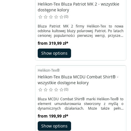
Helikon-Tex Bluza Patriot MK 2 - wszystkie
dostępne kolory
0
Bluza Patriot MK 2 firmy Helikon-Tex to nowa
odsłona kultowej bluzy polarowej Patriot. Po latach
cenionej popularności pierwszej wersji, przyszedł
czas na ulepszenia. Patriot Mk2 to nowocześniejsza,
from
319,99 zł
*
lepiej dopasowana i bardziej przemyślana wersja
tego klasyka. Polarowa bluza z kapturem Patriot Mk2
Show options
została wykonana z innowacyjnego materiału Hybrid
Fleece o gramaturze 340 g/m2, który pozwala
zachować parametry cieplne podobne do pierwszej
wersji polaru, jednocześnie obniżając wagę i
Helikon-Tex®
poprawiając oddychalność.
Helikon-Tex Bluza MCDU Combat Shirt® -
wszystkie dostępne kolory
0
Bluza MCDU Combat Shirt® marki Helikon-Tex® to
element umundurowania stworzony z myślą o
dynamicznych działaniach. Może także pełnić
funkcję świetnego uzupełnienia munduru MBDU.
from
199,99 zł
*
Korpus bluzy wykonany jest z lekkiej, dobrze
oddychającej tkaniny TopCool, natomiast rękawy i
Show options
stojący kołnierz wykonano z trwałej tkaniny NYCO.