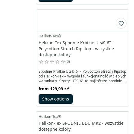
NyCo Ripstop jako głównego składnika.
Helikon-Tex®
Helikon-Tex Spodnie Krótkie Uts® 6" -
Polycotton Stretch Ripstop - wszystkie
dostępne kolory
0
Spodnie Krótkie Uts® 6" - Polycotton Stretch Ripstop
od Helikon-Tex – wygoda i funkcjonalność w ciepłych
warunkach. Szorty UTS 6" to najkrótsze spodnie w
kolekcji Helikon-Tex opierają się na wysoko
from
129,99 zł
*
ocenianych modelach taktycznych. Szorty UTS 6"
łączą w sobie doskonałą funkcjonalność z
Show options
dyskretnym wyglądem, pozwalając na swobodne
działanie w terenie, bez przyciągania niepożądanej
uwagi.
Helikon-Tex®
Helikon-Tex SPODNIE BDU MK2 - wszystkie
dostępne kolory