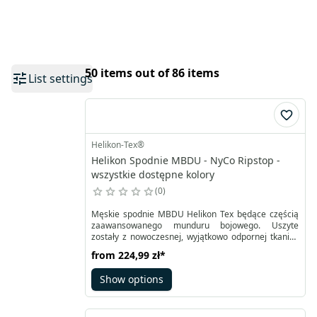
50 items out of 86 items
List settings
Helikon-Tex®
Helikon Spodnie MBDU - NyCo Ripstop -
wszystkie dostępne kolory
0
Męskie spodnie MBDU Helikon Tex będące częścią
zaawansowanego munduru bojowego. Uszyte
zostały z nowoczesnej, wyjątkowo odpornej tkaniny
NyCo RipStop. To połączenie nylonu z bawełną,
from
224,99 zł
*
profilowany wzmocniony krój na kolanach oraz
elastyczne wstawki z VersaStretch® w kroku i z tyłu
Show options
sprawiają, że te bojówki męskie Helikon Tex
umożliwiają pełną swobodę ruchów.