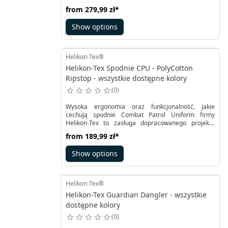
podczas wojny w Wietnamie. To wygodne i lekkie
from
279,99 zł
*
narzędzie umożliwiające przenoszenie
podstawowego wyposażenia w miejscach o
Show options
ograniczonej przestrzeni, takich jak tereny
zurbanizowane lub taktyka CQB. Możliwość
dostosowania go do różnych zadań sprawia, że jest
doskonały zarówno na ćwiczeniach taktycznych,
Helikon-Tex®
treningach strzeleckich, jak i operacjach
Helikon-Tex Spodnie CPU - PolyCotton
rozpoznawczych.
Ripstop - wszystkie dostępne kolory
0
Wysoka ergonomia oraz funkcjonalność, jakie
cechują spodnie Combat Patrol Uniform firmy
Helikon-Tex to zasługa dopracowanego projektu
inspirowanego mundurem Polskich Sił Zbrojnych z
from
189,99 zł
*
2010 roku. Anatomiczny krój ze wzmocnioną strefą
kroku, pośladków oraz kolan pozwala także na
Show options
wykorzystanie miękkich niskoprofilowych
ochraniaczy.
Helikon-Tex®
Helikon-Tex Guardian Dangler - wszystkie
dostępne kolory
0