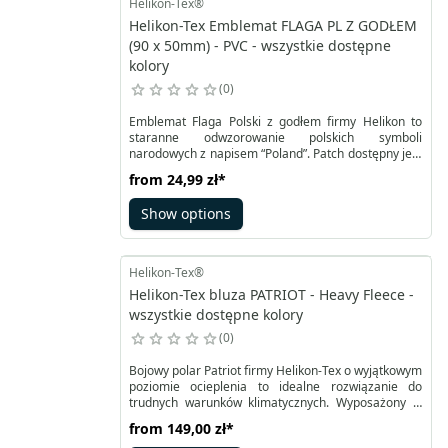
Helikon-Tex®
Helikon-Tex Emblemat FLAGA PL Z GODŁEM
(90 x 50mm) - PVC - wszystkie dostępne
kolory
0
Emblemat Flaga Polski z godłem firmy Helikon to
staranne odwzorowanie polskich symboli
narodowych z napisem “Poland”. Patch dostępny jest
w klasycznej biało-czerwonej wersji kolorystycznej, w
from
24,99 zł
*
której orzeł na godle jest cały biały. Dodatkowo flaga
posiada obramowanie w kolorze białym i szarym.
Show options
Druga wersja patcha jest biało-szara, gdzie kolor
czerwony został w całości zastąpiony szarym.
Helikon-Tex®
Helikon-Tex bluza PATRIOT - Heavy Fleece -
wszystkie dostępne kolory
0
Bojowy polar Patriot firmy Helikon-Tex o wyjątkowym
poziomie ocieplenia to idealne rozwiązanie do
trudnych warunków klimatycznych. Wyposażony w
kaptur z niewielkim daszkiem oraz ściągaczem
from
149,00 zł
*
pozwala na wyższy komfort użytkowania podczas