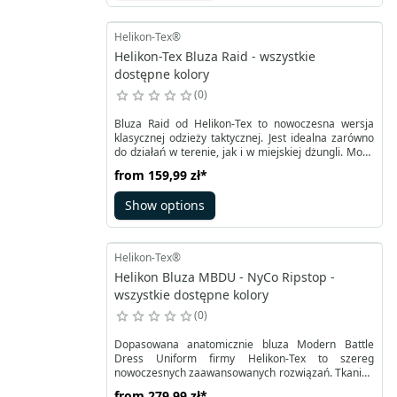
Helikon-Tex®
Helikon-Tex Bluza Raid - wszystkie
dostępne kolory
0
Bluza Raid od Helikon-Tex to nowoczesna wersja
klasycznej odzieży taktycznej. Jest idealna zarówno
do działań w terenie, jak i w miejskiej dżungli. Może
tworzyć komplet mundurowy ze spodniami UTP, SFU
from
159,99 zł
*
Mk2 czy BDU Mk2, ale równie dobrze sprawdzi się
jako samodzielny element garderoby. Wykonana z
Show options
materiału Polycotton Stretch Ripstop (48% bawełna,
50% poliester, 2% elastan), bluza Raid zapewnia
lekkość, elastyczność i większą swobodę ruchów.
Helikon-Tex®
Helikon Bluza MBDU - NyCo Ripstop -
wszystkie dostępne kolory
0
Dopasowana anatomicznie bluza Modern Battle
Dress Uniform firmy Helikon-Tex to szereg
nowoczesnych zaawansowanych rozwiązań. Tkanina
NyCo w połączeniu z elastycznymi wstawkami z
from
279,99 zł
*