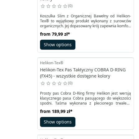
0
Koszulka Slim z Organicznej Bawełny od Helikon-
Tex® to wyjątkowy produkt wykonany z surowców
organicznych. Jej dopasowany krój zapewnia komfort
noszenia, a elastan dodatkowo zwiększa
from
79,99 zł
*
elastyczność. Doskonale sprawdzi się jako warstwa
bazowa w wielowarstwowych zestawach
Show options
odzieżowych, szczególnie w chłodne dni, gdy można
ją połączyć z bluzą Rogue Hoodie lub Urban Tactical
Hoodie.
Helikon-Tex®
Helikon-Tex Pas Taktyczny COBRA D-RING
(FX45) - wszystkie dostępne kolory
0
Prosty pas Cobra D-Ring firmy Helikon jest wersją
klasycznego pasa Cobra pasującego do większości
spodni. Taśma wykonana z plecionego trwałego
nylonu w pionowe prążki. Jej szerokość to 45 mm.
from
189,99 zł
*
Dzięki D-ringowi wkomponowanemu w klamrę pas
zapewnia dodatkową funkcjonalność. Do uchwytu
Show options
można przytroczyć niezbędne akcesoria.