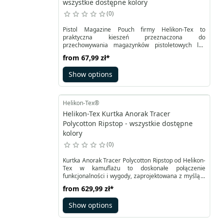
wszystkie dostępne kolory
0
Pistol Magazine Pouch firmy Helikon-Tex to
praktyczna kieszeń przeznaczona do
przechowywania magazynków pistoletowych lub
innych przedmiotów o zbliżonym kształcie. Ta
from
67,99 zł
*
funkcjonalna kieszeń charakteryzuje się solidną
konstrukcją w kształcie pudełka, która zamykana jest
Show options
na klapę za pomocą mocnego rzepa.
Helikon-Tex®
Helikon-Tex Kurtka Anorak Tracer
Polycotton Ripstop - wszystkie dostępne
kolory
0
Kurtka Anorak Tracer Polycotton Ripstop od Helikon-
Tex w kamuflażu to doskonałe połączenie
funkcjonalności i wygody, zaprojektowana z myślą o
działaniach taktycznych. Oparta na modelu Anorak
from
629,99 zł
*
Woodsman, oferuje ulepszone właściwości. W
odróżnieniu od poprzednich modeli, cały materiał
Show options
kurtki jest jednolity – bez softshellu na plecach – co
podnosi skuteczność maskowania.