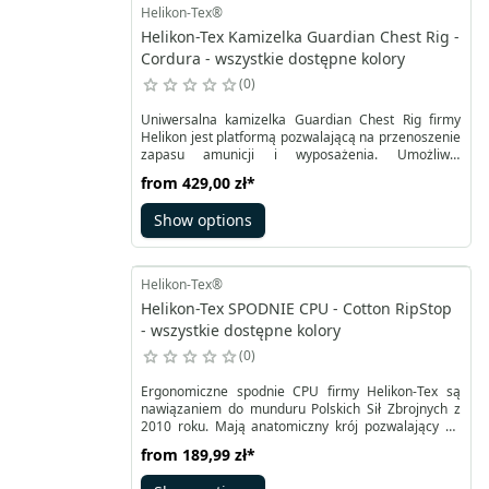
Helikon-Tex®
Helikon-Tex Kamizelka Guardian Chest Rig -
Cordura - wszystkie dostępne kolory
0
Uniwersalna kamizelka Guardian Chest Rig firmy
Helikon jest platformą pozwalającą na przenoszenie
zapasu amunicji i wyposażenia. Umożliwia
modułowe rozszerzanie dzięki kompatybilności z
from
429,00 zł
*
MOLLE/PALS na dolnym panelu oraz wierzchu
kieszeni. Platforma daje możliwość jednoczesnego
Show options
korzystania z pasa i plecaka. Odpinane regulowane
szelki stanowią komfortowy system nośny typu X.
Helikon-Tex®
Helikon-Tex SPODNIE CPU - Cotton RipStop
- wszystkie dostępne kolory
0
Ergonomiczne spodnie CPU firmy Helikon-Tex są
nawiązaniem do munduru Polskich Sił Zbrojnych z
2010 roku. Mają anatomiczny krój pozwalający na
swobodny ruch. Wzmocnienia w strefie pośladków i
from
189,99 zł
*
kroku poprawiają wytrzymałość. Strefa kolan
posiada dodatkowo kieszenie na niskoprofilowe