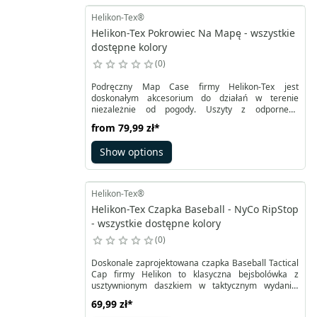
Helikon-Tex®
Helikon-Tex Pokrowiec Na Mapę - wszystkie
dostępne kolory
0
Podręczny Map Case firmy Helikon-Tex jest
doskonałym akcesorium do działań w terenie
niezależnie od pogody. Uszyty z odpornego
materiału Cordura® 500D posiada obszerną
from
79,99 zł
*
jednostronnie przezroczystą kieszeń na mapę.
Kieszeń zamykana jest na zamek YKK. Chroni mapę
Show options
przed czynnikami zewnętrznymi, umożliwiając jej
jednoczesny odczyt. Po złożeniu na pół można
zamknąć pokrowiec, zabezpieczając napą.
Helikon-Tex®
Helikon-Tex Czapka Baseball - NyCo RipStop
- wszystkie dostępne kolory
0
Doskonale zaprojektowana czapka Baseball Tactical
Cap firmy Helikon to klasyczna bejsbolówka z
usztywnionym daszkiem w taktycznym wydaniu.
Dostępna w jedynym, uniwersalnym rozmiarze
69,99 zł
*
regulowanym z użyciem tylnego paska z rzepem.