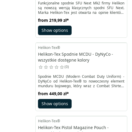
Funkcjonalne spodnie SFU Next Mk2 firmy Helikon
są nowszą wersją klasycznych spodni SFU Next.
Marka Helikon-Tex jest otwarta na opinie klientów,
dlatego stale pracuje nad ulepszaniem swoich
from
219,99 zł
*
produktów. Anatomiczny, dopasowany krój obejmuje
również ergonomiczne kieszenie. To między innymi
Show options
pojemne kieszenie cargo, klasyczne kieszenie
biodrowe czy tylne z patką.
Helikon-Tex®
Helikon-Tex Spodnie MCDU - DyNyCo -
wszystkie dostępne kolory
0
Spodnie MCDU (Modern Combat Duty Uniform) -
DyNyCo od Helikon-Tex® to nowoczesny element
munduru bojowego, który wraz z Combat Shirtem
MCDU tworzy tzw. pierwszą skórę użytkownika,
from
449,00 zł
*
zapewniając mu maksymalną wygodę i
funkcjonalność. Materiał zasadniczy spodni to
Show options
opracowany przez producenta rozciągliwy w
czterech kierunkach materiał o nazwie DyNyCo,
który ma parametry zbliżone do standardowego
NyCo, ale został wzbogacony o elastyczne włókna.
Helikon-Tex®
Helikon-Tex Pistol Magazine Pouch -