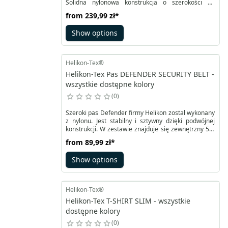
Solidna nylonowa konstrukcja o szerokości 45
milimetrów. Ma naszyty na wierzchu laserowo cięty
from
239,99 zł
*
laminat zgodny z systemem MOLLE/PALS. Dzięki
temu może samodzielnie lub z podpasem
Show options
Competition Inner Belt® stanowić akcesorium do
mocowania kieszeni systemu czy ładownic i kabur.
Helikon-Tex®
Helikon-Tex Pas DEFENDER SECURITY BELT -
wszystkie dostępne kolory
0
Szeroki pas Defender firmy Helikon został wykonany
z nylonu. Jest stabilny i sztywny dzięki podwójnej
konstrukcji. W zestawie znajduje się zewnętrzny 50-
milimetrowy pas służbowy oraz pas wewnętrzny.
from
89,99 zł
*
Płynna regulacja pozwala na idealne dopasowanie.
Dedykowana trzypunktowa klamra Duraflex®
Show options
posiada mechanizm szybkiego wypięcia.
Helikon-Tex®
Helikon-Tex T-SHIRT SLIM - wszystkie
dostępne kolory
0