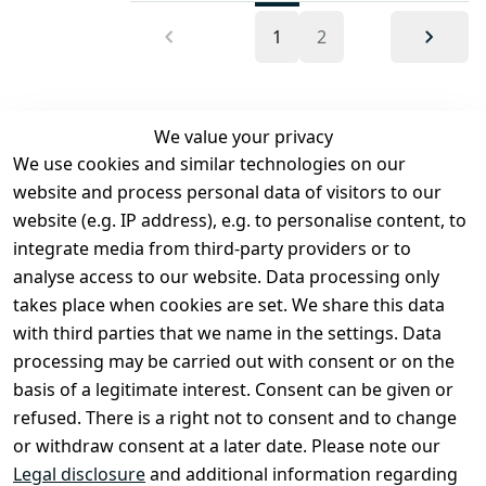
1
2
We value your privacy
We use cookies and similar technologies on our
Legal
Services
website and process personal data of visitors to our
Terms and 
Contact
website (e.g. IP address), e.g. to personalise content, to
Conditions
Register
integrate media from third-party providers or to
Legal 
analyse access to our website. Data processing only
disclosure
takes place when cookies are set. We share this data
Privacy Policy
with third parties that we name in the settings. Data
processing may be carried out with consent or on the
Declaration of 
basis of a legitimate interest. Consent can be given or
accessibility
refused. There is a right not to consent and to change
Cancellation 
or withdraw consent at a later date. Please note our
rights
Legal disclosure
and additional information regarding