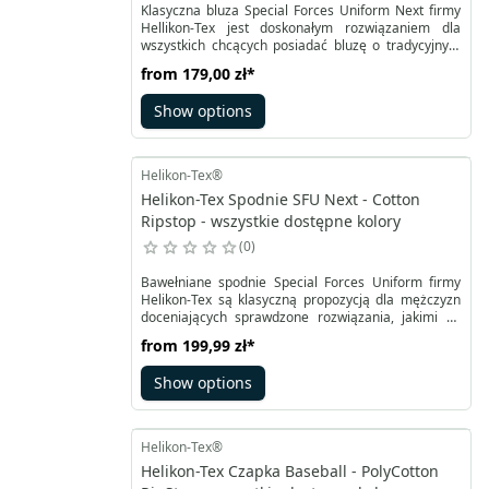
Klasyczna bluza Special Forces Uniform Next firmy
Hellikon-Tex jest doskonałym rozwiązaniem dla
wszystkich chcących posiadać bluzę o tradycyjnym
wyglądzie i nowoczesnej funkcjonalności. Wykonana
from
179,00 zł
*
z wytrzymałej polibawełny RipStop rozpinana bluza
Helikon zapinana jest na kryte pod listwą guzki,
Show options
podobnie jak paski regulujące w talii.
Helikon-Tex®
Helikon-Tex Spodnie SFU Next - Cotton
Ripstop - wszystkie dostępne kolory
0
Bawełniane spodnie Special Forces Uniform firmy
Helikon-Tex są klasyczną propozycją dla mężczyzn
doceniających sprawdzone rozwiązania, jakimi są
produkty z linii SFU, na której bazuje SFU Next.
from
199,99 zł
*
Tkanina w 100% bawełniana o splocie RipStop
tworzy anatomiczne spodnie o kroju ze wzmocnioną
Show options
strefą kolan, pośladków oraz kroku, by jeszcze lepiej
sprostać stawianym wymaganiom.
Helikon-Tex®
Helikon-Tex Czapka Baseball - PolyCotton