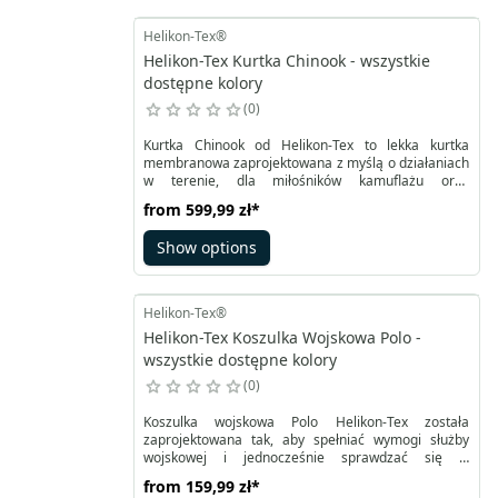
Helikon-Tex®
Helikon-Tex Kurtka Chinook - wszystkie
dostępne kolory
0
Kurtka Chinook od Helikon-Tex to lekka kurtka
membranowa zaprojektowana z myślą o działaniach
w terenie, dla miłośników kamuflażu oraz
wszystkich, którzy potrzebują skutecznej ochrony
from
599,99 zł
*
przed deszczem. Prosty, funkcjonalny krój sprawia,
że sprawdzi się zarówno podczas służby, jak i
Show options
aktywności outdoorowych czy wizyt na strzelnicy.
Helikon-Tex®
Helikon-Tex Koszulka Wojskowa Polo -
wszystkie dostępne kolory
0
Koszulka wojskowa Polo Helikon-Tex została
zaprojektowana tak, aby spełniać wymogi służby
wojskowej i jednocześnie sprawdzać się w
codziennym użytkowaniu przez żołnierzy podczas
from
159,99 zł
*
wykonywania obowiązków służbowych.