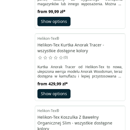
magazynków lub innego wyposażenia. Można go
łatwo zamocować na kamizelce taktycznej Guardian
from
99,99 zł
*
Plate Carrier za pomocą dwóch klamr i warstwy
rzepa. Prosty krój ułatwia rozwinięcie panelu
Show options
przedniego Guardian Flap, który opiera się na
przemyślanym systemie modułowym
skonstruowanym z antypoślizgowych taśm.
Helikon-Tex®
Helikon-Tex Kurtka Anorak Tracer -
wszystkie dostępne kolory
0
Kurtka Anorak Tracer od Helikon-Tex to nowa,
ulepszona wersja modelu Anorak Woodsman, teraz
dostępna w kamuflażu i lepiej przystosowana do
działań taktycznych. W odróżnieniu od poprzednich
from
429,99 zł
*
modeli, cały materiał kurtki, w tym plecy, jest
wykonany z tego samego rodzaju tkaniny, co
Show options
zapewnia jednolity kamuflaż i lepsze właściwości
maskujące. Kurtka została wyposażona w dodatkowe
kieszenie na ramionach oraz z przodu, a także
więcej punktów regulacji, co umożliwia lepsze
Helikon-Tex®
dopasowanie.
Helikon-Tex Koszulka Z Bawełny
Organicznej Slim - wszystkie dostępne
kolory