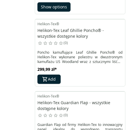
Show options
Helikon-Tex®
Helikon-Tex Leaf Ghillie Poncho® -
wszystkie dostępne kolory
0
Poncho kamuflujące Leaf Ghillie Poncho® od
Helikon-Tex wykonane poliestru w dwustronnym
kamuflażu US Woodland wraz z sztucznymi liśćmi.
Materiał z którego wykonano ponczo charakteryzuje
299,99 zł
*
się wysoką oddychalnością, przy czym nie nasiąka
wilgocią. Na całej powierzchni Leaf Ghillie Poncho®
Add
obszyto linką do wiązania dodatkowej włóczki
maskującej lub naturalnych materiałów.
Helikon-Tex®
Helikon-Tex Guardian Flap - wszystkie
dostępne kolory
0
Guardian Flap od firmy Helikon-Tex to innowacyjny
panel, idealny do wygodnego transportu