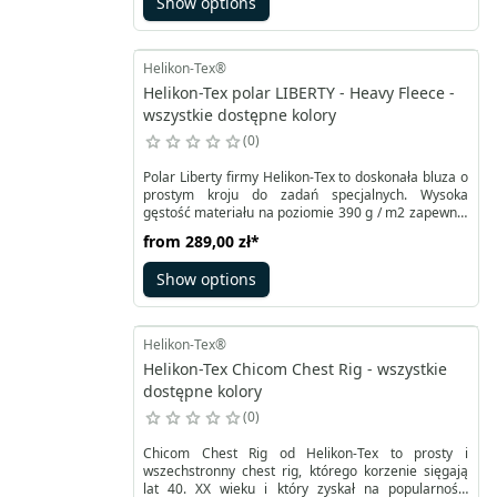
Show options
ochraniacze. Optymalne rozłożenie dziesięciu
kieszeni pozwala na wygodne przenoszenie
podręcznego oporządzenia.
Helikon-Tex®
Helikon-Tex polar LIBERTY - Heavy Fleece -
wszystkie dostępne kolory
0
Polar Liberty firmy Helikon-Tex to doskonała bluza o
prostym kroju do zadań specjalnych. Wysoka
gęstość materiału na poziomie 390 g / m2 zapewnia
optymalne ocieplenie nawet w trudnych warunkach.
from
289,00 zł
*
Show options
Helikon-Tex®
Helikon-Tex Chicom Chest Rig - wszystkie
dostępne kolory
0
Chicom Chest Rig od Helikon-Tex to prosty i
wszechstronny chest rig, którego korzenie sięgają
lat 40. XX wieku i który zyskał na popularności