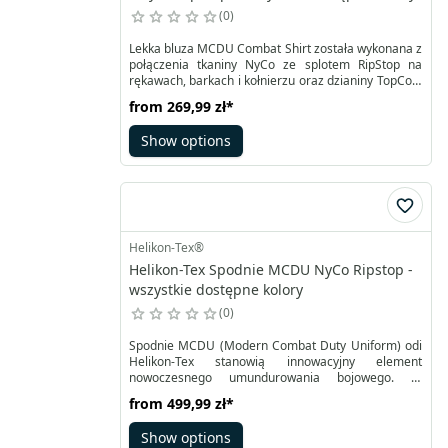
0
Lekka bluza MCDU Combat Shirt została wykonana z
połączenia tkaniny NyCo ze splotem RipStop na
rękawach, barkach i kołnierzu oraz dzianiny TopCool
w pozostałej części. Stanowi część umundurowania
from
269,99 zł
*
bojowego MBDU przydatną w trakcie dynamicznych
działań. Połączenie bawełny z nylonem zapewnia
Show options
wytrzymałość w strategicznych miejscach.
Helikon-Tex®
Helikon-Tex Spodnie MCDU NyCo Ripstop -
wszystkie dostępne kolory
0
Spodnie MCDU (Modern Combat Duty Uniform) odi
Helikon-Tex stanowią innowacyjny element
nowoczesnego umundurowania bojowego. W
połączeniu z Combat Shirtem MCDU tworzą tzw.
from
499,99 zł
*
pierwszą warstwę ochronną użytkownika,
gwarantując maksymalny komfort i funkcjonalność.
Show options
W celu stworzenia tego modelu użyto materiału