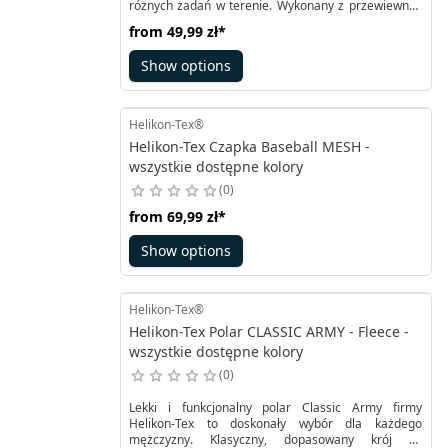
różnych zadań w terenie. Wykonany z przewiewnej,
elastycznej tkaniny poliestrowej, błyskawicznie
from
49,99 zł
*
odprowadza wilgoć i schnie znacznie szybciej niż
bawełna, zapewniając komfort nawet podczas
Show options
intensywnego wysiłku. Wrap chroni szyję przed
chłodem, osłania twarz przed wiatrem i kurzem, a w
razie potrzeby maskuje kontury twarzy w zielonej
taktyce.
Helikon-Tex®
Helikon-Tex Czapka Baseball MESH -
wszystkie dostępne kolory
0
from
69,99 zł
*
Show options
Helikon-Tex®
Helikon-Tex Polar CLASSIC ARMY - Fleece -
wszystkie dostępne kolory
0
Lekki i funkcjonalny polar Classic Army firmy
Helikon-Tex to doskonały wybór dla każdego
mężczyzny. Klasyczny, dopasowany krój ze