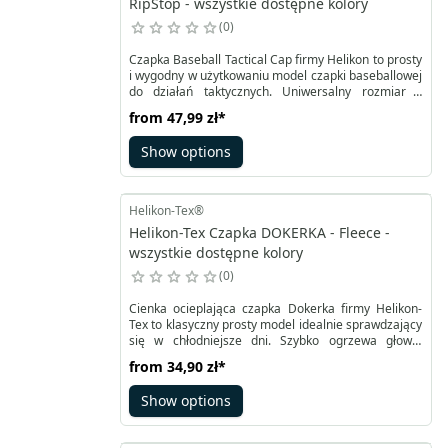
RipStop - wszystkie dostępne kolory
0
Czapka Baseball Tactical Cap firmy Helikon to prosty
i wygodny w użytkowaniu model czapki baseballowej
do działań taktycznych. Uniwersalny rozmiar z
klasyczną możliwością dopasowania obwodu z tyłu
from
47,99 zł
*
czapki za pomocą pasków z rzepem ułatwia
użytkowanie.
Show options
Helikon-Tex®
Helikon-Tex Czapka DOKERKA - Fleece -
wszystkie dostępne kolory
0
Cienka ocieplająca czapka Dokerka firmy Helikon-
Tex to klasyczny prosty model idealnie sprawdzający
się w chłodniejsze dni. Szybko ogrzewa głowę,
umożliwia wywinięcie krawędzi. Uniwersalny
from
34,90 zł
*
rozmiar i lekko rozciągliwy polar pozwala na
dopasowanie produktu do potrzeb.
Show options