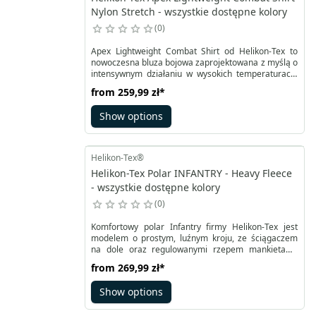
Nylon Stretch - wszystkie dostępne kolory
0
Apex Lightweight Combat Shirt od Helikon-Tex to
nowoczesna bluza bojowa zaprojektowana z myślą o
intensywnym działaniu w wysokich temperaturach.
Lekka konstrukcja ogranicza zbędną wagę
from
259,99 zł
*
wyposażenia i zapewnia wysoki komfort podczas
treningów, pracy w terenie oraz dynamicznych
Show options
działań taktycznych. Dzięki zastosowaniu
oddychających materiałów bluza skutecznie wspiera
przepływ powietrza i odprowadzanie wilgoci,
pomagając utrzymać komfort nawet podczas
Helikon-Tex®
długotrwałego wysiłku w upale.
Helikon-Tex Polar INFANTRY - Heavy Fleece
- wszystkie dostępne kolory
0
Komfortowy polar Infantry firmy Helikon-Tex jest
modelem o prostym, luźnym kroju, ze ściągaczem
na dole oraz regulowanymi rzepem mankietami.
Posiada wzmocnione odpornym materiałem górną
from
269,99 zł
*
część bluzy, kołnierz ze stójką z zewnątrz oraz
spodni fragment przedramion.
Show options