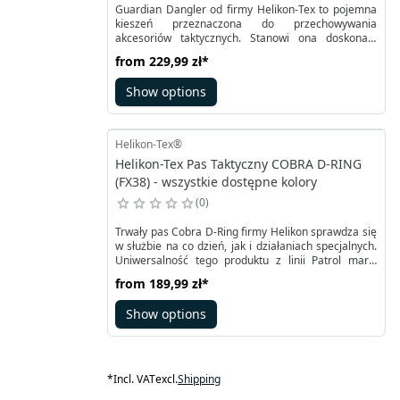
Guardian Dangler od firmy Helikon-Tex to pojemna
kieszeń przeznaczona do przechowywania
akcesoriów taktycznych. Stanowi ona doskonałe
uzupełnienie wyposażenia, które można
from
229,99 zł
*
zamontować na kamizelce Guardian Plate Carrier.
Dangler zapewnia dodatkową przestrzeń do
Show options
przechowywania niezbędnych akcesoriów,
umożliwiając schowanie dodatkowego ładunku,
zestawu medycznego lub potrzebnych narzędzi.
Helikon-Tex®
Helikon-Tex Pas Taktyczny COBRA D-RING
(FX38) - wszystkie dostępne kolory
0
Trwały pas Cobra D-Ring firmy Helikon sprawdza się
w służbie na co dzień, jak i działaniach specjalnych.
Uniwersalność tego produktu z linii Patrol marki
Helikon-Tex sprawia, że znajduje zastosowanie
from
189,99 zł
*
również w klasycznych sytuacjach, pasując do
większości modeli spodni. Taśma o szerokości 38
Show options
milimetrów wykonana jest z odpornego nylonu.
*
Incl. VAT
excl.
Shipping