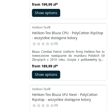
wzmocnieniami na łokciach i w górnej części z
from
199,99 zł
*
przodu oraz tyłu polaru i na ramionach pozwala na
użytkowanie w nawet trudnych warunkach.
Show options
Helikon-Tex®
Helikon-Tex Bluza CPU - PolyCotton RipStop
- wszystkie dostępne kolory
0
Bluza Combat Patrol Uniform firmy Helikon-Tex to
nowoczesne nawiązanie do munduru Polskich Sił
Zbrojnych z 2010 roku. Uszyta z polibawełny typu
RipStop ma luźny krój, mankiety rękawów
from
189,99 zł
*
regulowane na rzepy, podobnie jak kołnierz ze stójką
wewnętrznie obszyty miękkim polarem typu grid.
Show options
Helikon-Tex®
Helikon-Tex Bluza SFU Next - PolyCotton
Ripstop - wszystkie dostępne kolory
0