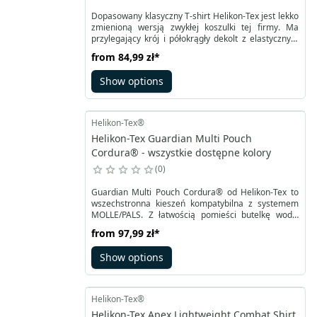
Dopasowany klasyczny T-shirt Helikon-Tex jest lekko
zmienioną wersją zwykłej koszulki tej firmy. Ma
przylegający krój i półokrągły dekolt z elastycznym
ściągaczem. T-shirt został uszyty z lekkiej,
from
84,99 zł
*
elastycznej dzianiny bawełnianej z niewielkim
dodatkiem elastanu. Dzięki takiemu zabiegowi
Show options
koszulka może dobrze przylegać do ciała, a
jednocześnie zapewniać pełną swobodę ruchu.
Helikon-Tex®
Helikon-Tex Guardian Multi Pouch
Cordura® - wszystkie dostępne kolory
0
Guardian Multi Pouch Cordura® od Helikon-Tex to
wszechstronna kieszeń kompatybilna z systemem
MOLLE/PALS. Z łatwością pomieści butelkę wody,
duże radio lub inne niezbędne przedmioty. Po
from
97,99 zł
*
bokach posiada dodatkowe taśmy, umożliwiające
przypięcie np. worka zrzutowego. Kieszeń Guardian
Show options
Multi Pouch można zamocować do chest riga, plate
carriera lub innej platformy do przenoszenia
wyposażenia.
Helikon-Tex®
Helikon-Tex Apex Lightweight Combat Shirt