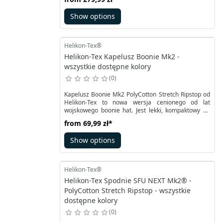
VersaStretch® oraz siateczką pod pachami
zapewnia najwyższą wytrzymałość, a jednocześnie
Show options
swobodę ruchów i odpowiednią cyrkulację
powietrza.
Helikon-Tex®
Helikon-Tex Kapelusz Boonie Mk2 -
wszystkie dostępne kolory
0
Kapelusz Boonie Mk2 PolyCotton Stretch Ripstop od
Helikon-Tex to nowa wersja cenionego od lat
wojskowego boonie hat. Jest lekki, kompaktowy po
złożeniu i szybko schnie. Dzięki zmniejszonej liczbie
from
69,99 zł
*
warstw materiału oraz udoskonalonemu projektowi,
kapelusz zapewnia doskonałą funkcjonalność.
Show options
Helikon-Tex®
Helikon-Tex Spodnie SFU NEXT Mk2® -
PolyCotton Stretch Ripstop - wszystkie
dostępne kolory
0