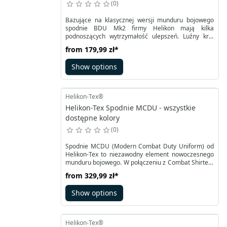
0
Bazujące na klasycznej wersji munduru bojowego
spodnie BDU Mk2 firmy Helikon mają kilka
podnoszących wytrzymałość ulepszeń. Luźny krój
spodni uzupełniony został wzmocnieniem w strefie
from
179,99 zł
*
pośladków i kolan. Nogawki profilowane zapewniają
swobodne ruchy. Konstrukcja z pojemnymi
Show options
kieszeniami bocznymi typu cargo zapinanymi na
guziki z dodatkową klapką.
Helikon-Tex®
Helikon-Tex Spodnie MCDU - wszystkie
dostępne kolory
0
Spodnie MCDU (Modern Combat Duty Uniform) od
Helikon-Tex to niezawodny element nowoczesnego
munduru bojowego. W połączeniu z Combat Shirtem
MCDU tworzą one kompletną "drugą skórę"
from
329,99 zł
*
użytkownika, zapewniając maksymalny komfort i
funkcjonalność. W tym modelu zastosowano głównie
Show options
materiał Polycotton Stretch Ripstop, który jest
dostępny w różnych kolorach i kamuflażach.
Helikon-Tex®