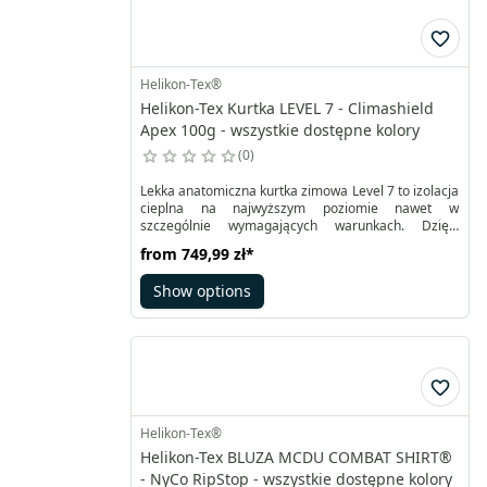
Helikon-Tex®
Helikon-Tex Kurtka LEVEL 7 - Climashield
Apex 100g - wszystkie dostępne kolory
0
Lekka anatomiczna kurtka zimowa Level 7 to izolacja
cieplna na najwyższym poziomie nawet w
szczególnie wymagających warunkach. Dzięki
zastosowaniu impregnacji DWR oraz wypełnienia
from
749,99 zł
*
izolacyjnego Climashield® Apex™ pozwala na
zachowanie ciepła podczas mrozu czy po
Show options
zamoknięciu. Zamykana na dwukierunkowy suwak
wyposażony w listwę termiczną i ochronę
podbródka.
Helikon-Tex®
Helikon-Tex BLUZA MCDU COMBAT SHIRT®
- NyCo RipStop - wszystkie dostępne kolory