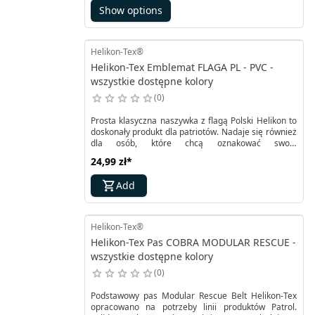
opadów.
Show options
Helikon-Tex®
Helikon-Tex Emblemat FLAGA PL - PVC -
wszystkie dostępne kolory
0
Prosta klasyczna naszywka z flagą Polski Helikon to
doskonały produkt dla patriotów. Nadaje się również
dla osób, które chcą oznakować swoje
umundurowanie czy akcesoria. Ponadczasowa biało-
24,99 zł
*
czerwona flaga Polski została wykonana z
elastycznego i odpornego na działania wilgoci PCV.
Add
Subtelnie zaokrąglone rogi w połączeniu z ciemną
obwódką pozwalają na dopasowanie patcha do
każdego miejsca.
Helikon-Tex®
Helikon-Tex Pas COBRA MODULAR RESCUE -
wszystkie dostępne kolory
0
Podstawowy pas Modular Rescue Belt Helikon-Tex
opracowano na potrzeby linii produktów Patrol.