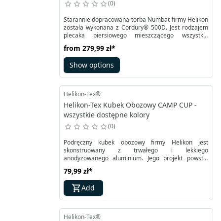
0
Starannie dopracowana torba Numbat firmy Helikon
została wykonana z Cordury® 500D. Jest rodzajem
plecaka piersiowego mieszczącego wszystkie
niezbędne podręczne drobiazgi. Dzięki
from
279,99 zł
*
regulowanym pasom mocującym oraz siatkowemu
panelowi na plecy zapewnia komfort przenoszenia
Show options
nawet razem z plecakiem.
Helikon-Tex®
Helikon-Tex Kubek Obozowy CAMP CUP -
wszystkie dostępne kolory
0
Podręczny kubek obozowy firmy Helikon jest
skonstruowany z trwałego i lekkiego
anodyzowanego aluminium. Jego projekt powstał
przy współpracy z Survivaltech.pl. Posiada dwa
79,99 zł
*
składane metalowe uchwyty, które można połączyć
w rączkę. Mają one osłonę, aby uniknąć poparzenia.
Add
Dopasowana pokrywka z niewielkim również
składanym uchwytem umożliwia zamknięcie
podczas gotowania.
Helikon-Tex®