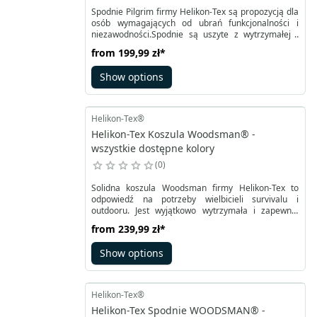
Spodnie Pilgrim firmy Helikon-Tex są propozycją dla
osób wymagających od ubrań funkcjonalności i
niezawodności.Spodnie są uszyte z wytrzymałej i
lekkiej tkaniny DuraCanvas®. Dzięki wzmocnionemu
from
199,99 zł
*
krojowi pozwalają na długie użytkowanie.
Podwyższony tył spodni ma wszytą cienką piankę
Show options
zapewniającą komfort i osłonę okolicy nerek przed
chłodem.
Helikon-Tex®
Helikon-Tex Koszula Woodsman® -
wszystkie dostępne kolory
0
Solidna koszula Woodsman firmy Helikon-Tex to
odpowiedź na potrzeby wielbicieli survivalu i
outdooru. Jest wyjątkowo wytrzymała i zapewnia
wysoki komfort użytkowania. Koszula została
from
239,99 zł
*
wykonana z tkaniny DuraCanvas® i wzmocniona w
strategicznych punktach dodatkowymi wstawkami.
Show options
Dla pełnej swobody ruchu w koszuli umieszczono
wstawki z VersaStretch.
Helikon-Tex®
Helikon-Tex Spodnie WOODSMAN® -