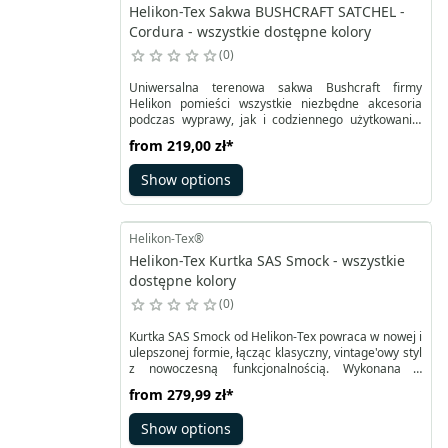
Helikon-Tex Sakwa BUSHCRAFT SATCHEL -
Cordura - wszystkie dostępne kolory
0
Uniwersalna terenowa sakwa Bushcraft firmy
Helikon pomieści wszystkie niezbędne akcesoria
podczas wyprawy, jak i codziennego użytkowania.
Główna komora wyposażona została w kieszeń z
from
219,00 zł
*
siatki zapinaną na suwak oraz dwie kieszenie z
elastycznym ściągaczem.
Show options
Helikon-Tex®
Helikon-Tex Kurtka SAS Smock - wszystkie
dostępne kolory
0
Kurtka SAS Smock od Helikon-Tex powraca w nowej i
ulepszonej formie, łącząc klasyczny, vintage'owy styl
z nowoczesną funkcjonalnością. Wykonana z
wytrzymałego materiału Duracanvas, nadającego
from
279,99 zł
*
się do woskowania, kurtka ta zapewnia skuteczną
ochronę przed lekkimi opadami deszczu i śniegu.
Show options
Uniwersalność i lekkość to główne cechy