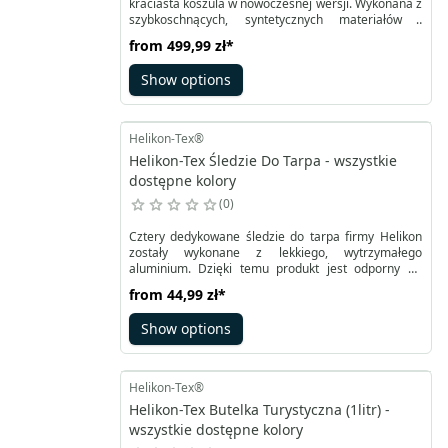
kraciasta koszula w nowoczesnej wersji. Wykonana z
szybkoschnących, syntetycznych materiałów i
ocieplona lekkim wypełnieniem o gramaturze 60
from
499,99 zł
*
g/m2, doskonale sprawdzi się w sytuacjach, gdzie
zimowa kurtka jest zbyt ciepła, a sama wiatrówka lub
Show options
anorak nie zapewniają wystarczającej ochrony.
Helikon-Tex®
Helikon-Tex Śledzie Do Tarpa - wszystkie
dostępne kolory
0
Cztery dedykowane śledzie do tarpa firmy Helikon
zostały wykonane z lekkiego, wytrzymałego
aluminium. Dzięki temu produkt jest odporny na
rdzewienie. Ich specjalnie wyprofilowany
from
44,99 zł
*
trójramienny kształt podnosi wytrzymałość oraz
stabilność po wbiciu w grunt. Ostre zwężenie u dołu
Show options
ułatwia wbijanie. Każdy ze śledzi ma niewielki otwór i
pętlę z linki w jaskrawym kolorze.
Helikon-Tex®
Helikon-Tex Butelka Turystyczna (1litr) -
wszystkie dostępne kolory