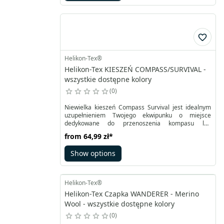
się szybkość, funkcjonalność i niezawodność
sprzętu. To jedno wyposażenie daje wiele
konfiguracji. Może służyć jako dodatkowa ochrona
przeciwwiatrowa, a złożony i noszony na szyi
wzmacnia izolację klatki piersiowej i pomaga
utrzymać odpowiednią termikę podczas marszu.
Helikon-Tex®
Helikon-Tex KIESZEŃ COMPASS/SURVIVAL -
wszystkie dostępne kolory
0
Niewielka kieszeń Compass Survival jest idealnym
uzupełnieniem Twojego ekwipunku o miejsce
dedykowane do przenoszenia kompasu lub
drobnych elementów zestawu survivalowego.
from
64,99 zł
*
Została uszyta z wytrzymałej tkaniny Cordura®️
500D i wzmocniona specjalną pianką. Zapewnia ona
Show options
zabezpieczenie zawartości kieszeni. Compass
Survival Pouch od Helikona jest zapinany na klamrę
Woojin 20 mm umieszczoną na klapie o regulowanej
wysokości.
Helikon-Tex®
Helikon-Tex Czapka WANDERER - Merino
Wool - wszystkie dostępne kolory
0