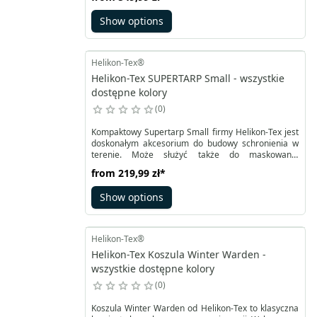
klamrami z zabudowaną klapą ma pojemność 18
litrów. Jego zadaniem jest pomieścić niezbędne
Show options
wyposażenie na wędrówkę. Boczne kieszenie
również z zapięciem klamrą i klapką zmieszczą
butelkę z wodą czy żywność.
Helikon-Tex®
Helikon-Tex SUPERTARP Small - wszystkie
dostępne kolory
0
Kompaktowy Supertarp Small firmy Helikon-Tex jest
doskonałym akcesorium do budowy schronienia w
terenie. Może służyć także do maskowania
stanowiska obserwacyjnego. Wykonany ze
from
219,99 zł
*
wzmocnionego powlekanego poliestru typu RipStop
w kształcie prostokąta. Tarp jest mniejszą wersją
Show options
sprawdzającego się w każdych warunkach
Supertarp, również z linii Bushcraft.
Helikon-Tex®
Helikon-Tex Koszula Winter Warden -
wszystkie dostępne kolory
0
Koszula Winter Warden od Helikon-Tex to klasyczna