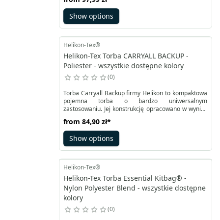
Evasion, Resistance and Escape pomieści niezbędne
akcesoria takie jak składany nóż, multitool, latarkę,
Show options
zapalniczkę albo krzesiwo.
Helikon-Tex®
Helikon-Tex Torba CARRYALL BACKUP -
Poliester - wszystkie dostępne kolory
0
Torba Carryall Backup firmy Helikon to kompaktowa
pojemna torba o bardzo uniwersalnym
zastosowaniu. Jej konstrukcję opracowano w wyniku
współpracy z Survivaltech.pl. Wykonana z trwałego
from
84,90 zł
*
poliestru o wzmocnionej strukturze RipStop. Jest
mniej podatna na rozdarcia czy inne uszkodzenia.
Show options
Wyposażona w szeroki, wygodny regulowany pas
nośny.
Helikon-Tex®
Helikon-Tex Torba Essential Kitbag® -
Nylon Polyester Blend - wszystkie dostępne
kolory
0