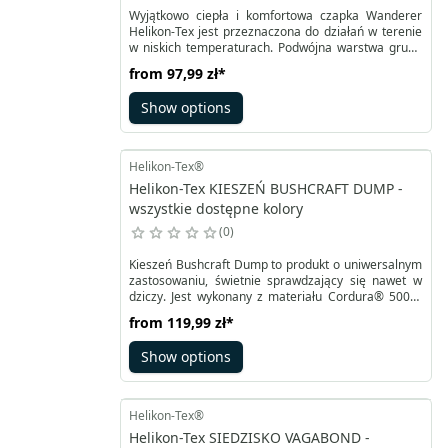
Wyjątkowo ciepła i komfortowa czapka Wanderer
Helikon-Tex jest przeznaczona do działań w terenie
w niskich temperaturach. Podwójna warstwa grubo
tkanej dzianiny pozwala zatrzymać straty ciepła.
from
97,99 zł
*
Kształt wzorowany jest na Watch Cap, a dzięki
sprawdzonym rozwiązaniom wygodnie się nosi i
Show options
dobrze przylega do głowy.
Helikon-Tex®
Helikon-Tex KIESZEŃ BUSHCRAFT DUMP -
wszystkie dostępne kolory
0
Kieszeń Bushcraft Dump to produkt o uniwersalnym
zastosowaniu, świetnie sprawdzający się nawet w
dziczy. Jest wykonany z materiału Cordura®️ 500D.
Górna część kieszeni ma ściągacz - shockcord ze
from
119,99 zł
*
stoperem, dzięki któremu zawartość można
zabezpieczyć przed wypadnięciem. U góry znajduje
Show options
się także niewielka klapka zapinana na rzep, która
dodatkowo pozwala po zwinięciu kieszeni
zabezpieczyć ją przed samoczynnym rozłożeniem.
Helikon-Tex®
Helikon-Tex SIEDZISKO VAGABOND -