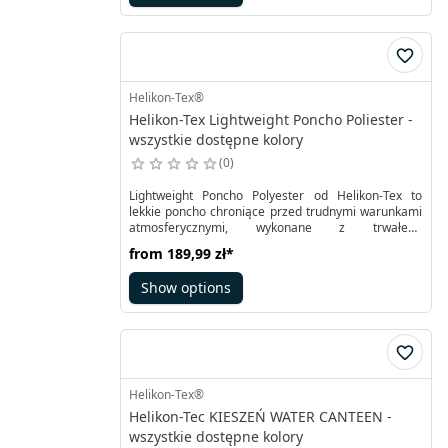
także potrzebne oporządzenie. Ma wygodny uchwyt
do przenoszenia oraz regulowany długi odpinany
pasek na ramię.
Helikon-Tex®
Helikon-Tex Lightweight Poncho Poliester -
wszystkie dostępne kolory
0
Lightweight Poncho Polyester od Helikon-Tex to
lekkie poncho chroniące przed trudnymi warunkami
atmosferycznymi, wykonane z trwałego
poliestrowego materiału Rip-stop, które może pełnić
from
189,99 zł
*
funkcję peleryny przeciwdeszczowej lub awaryjnego
schronienia. Jest to lżejsza i udoskonalona wersja
Show options
kultowego Poncho U.S. Model, z którego usunięto
zbędne elementy, pozostawiając tylko te najbardziej
funkcjonalne.
Helikon-Tex®
Helikon-Tec KIESZEŃ WATER CANTEEN -
wszystkie dostępne kolory