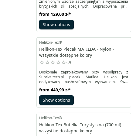
zmienionym wzorze zaczerpniętym z wyposażenia
brytyjskich sił specjalnych. Dopracowana przy
współpracy ze specjalistami z SurvivalTech
from
129,00 zł
*
konstrukcja została uszyta z odpornej tkaniny
Cordura®. Sprawdza się doskonale w trakcie
Show options
wycieczek, działań w terenie czy podczas podróży.
System mocowania do pasa, zgodny również z
MOLE/PALLS znajduje się na wszystkich pionowych
ściankach torby.
Helikon-Tex®
Helikon-Tex Plecak MATILDA - Nylon -
wszystkie dostępne kolory
0
Doskonale zaprojektowany przy współpracy z
Survivaltech.pl plecak Matilda Helikon jest
dedykowany bushcraftowym wyzwaniom. Swój
pierwowzór ma w popularnym modelu Alice.
from
449,99 zł
*
Połączenie tkaniny Cordura® 500D jako
wzmocnienie oraz nylonu 210D pozwoliło na
Show options
uzyskanie optymalnej wagi i wytrzymałości.
Przenoszenie umożliwia trwały uchwyt u góry,
solidne rozpinane szelki i pasy biodrowy oraz
piersiowy.
Helikon-Tex®
Helikon-Tex Butelka Turystyczna (700 ml) -
wszystkie dostępne kolory