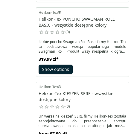
nierdzewnej.
Helikon-Tex®
Helikon-Tex PONCHO SWAGMAN ROLL
BASIC - wszystkie dostępne kolory
0
Lekkie poncho Swagman Roll Basic firmy Helikon-Tex
to podstawowa wersja popularnego modelu
Swagman Roll. Produkt waży niespełna kilogram,
wypełniony jest grubą pikowaną ociepliną. Z
319,99 zł
*
zewnątrz został obszyty tkaniną poliestrową. Poncho
z kapturem uszyto jak klasyczną podpinkę do kurtki
Show options
M65. Pomaga przetrwać niskie temperatury, może
pełnić rolę awaryjnej kurtki.
Helikon-Tex®
Helikon-Tex KIESZEŃ SERE - wszystkie
dostępne kolory
0
Uniwersalna kieszeń SERE firmy Helikon-Tex została
zaprojektowana do przenoszenia sprzętu
survivalowego lub do bushcraftingu. Jak można
wnioskować z rozwinięcia jej nazwy SERE - Survival,
from
97,99 zł
*