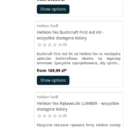
wypełniony wysokiej jakości izolacją Climashield®
Apex™, charakteryzuje się doskonałą termiką i
Show options
lekkością. Swagman Roll® można połączyć z
ponchem, używać jako samodzielny śpiwór, koc, quilt
pod hamak, dodatkowy śpiwór docieplający lub
wkładkę do śpiwora.
Helikon-Tex®
Helikon-Tex Bushcraft First Aid Kit -
wszystkie dostępne kolory
0
Bushcraft First Aid Kit od Helikon-Tex to niezbędna
apteczka bushcraftowa idealna na wyprawy
terenowe. Specjalnie zaprojektowana, aby sprostać
potrzebom pierwszej pomocy w typowych sytuacjach
from
169,99 zł
*
spotykanych podczas aktywności bushcraftowych,
takich jak praca z piłą, siekierą czy częste
Show options
użytkowanie noża. Innowacyjnym rozwiązaniem jest
umieszczenie stazy wewnątrz apteczki, zapewniając
jej lepszą ochronę i dostosowanie do wymagań tego
typu aktywności.
Helikon-Tex®
Helikon-Tex Rękawiczki LUMBER - wszystkie
dostępne kolory
0
Klasyczne skórzane rękawice firmy Helikon zostały