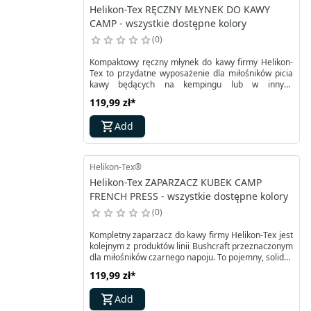
Helikon-Tex RĘCZNY MŁYNEK DO KAWY
CAMP - wszystkie dostępne kolory
0
Kompaktowy ręczny młynek do kawy firmy Helikon-
Tex to przydatne wyposażenie dla miłośników picia
kawy będących na kempingu lub w innych
warunkach terenowych. Młynek w prosty sposób się
119,99 zł
*
składa i rozkłada. Dzięki prostej stylistyce może być
również estetycznym gadżetem w domu. Obudowa i
Add
mechanizm młynka został wykonany ze stali
nierdzewnej, natomiast żarna są ceramiczne.
Helikon-Tex®
Helikon-Tex ZAPARZACZ KUBEK CAMP
FRENCH PRESS - wszystkie dostępne kolory
0
Kompletny zaparzacz do kawy firmy Helikon-Tex jest
kolejnym z produktów linii Bushcraft przeznaczonym
dla miłośników czarnego napoju. To pojemny, solidny
produkt pozwalający na przygotowanie doskonałej
119,99 zł
*
kawy w warunkach obozowych. Składa się z dużego
obozowego kubka wykonanego z anodyzowanego
Add
aluminium oraz pokrywy i prasy do kawy ze stali