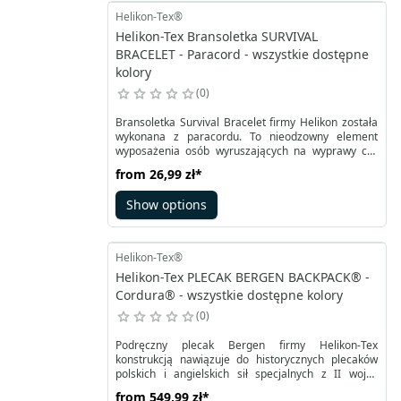
Helikon-Tex®
Helikon-Tex Bransoletka SURVIVAL
BRACELET - Paracord - wszystkie dostępne
kolory
0
Bransoletka Survival Bracelet firmy Helikon została
wykonana z paracordu. To nieodzowny element
wyposażenia osób wyruszających na wyprawy czy
obozowiska, wielbicieli survivalu czy bushcrafringu.
from
26,99 zł
*
Bransoletka to specjalnie spleciona popularna 550-
funtowa linka oraz niewielka plastikowa klamra. 550
Show options
LBS oznacza, że sznurek może utrzymać około 250
kg bez rozrywania.
Helikon-Tex®
Helikon-Tex PLECAK BERGEN BACKPACK® -
Cordura® - wszystkie dostępne kolory
0
Podręczny plecak Bergen firmy Helikon-Tex
konstrukcją nawiązuje do historycznych plecaków
polskich i angielskich sił specjalnych z II wojny
światowej. Główna komora zamykana dwoma
from
549,99 zł
*