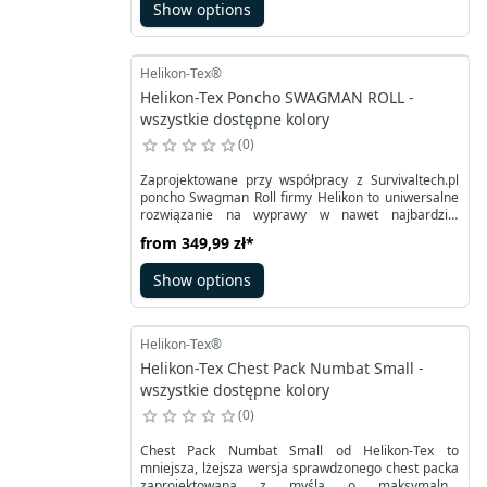
Show options
wiatrem czy opadami. Aby ułatwić zakładanie i
ściąganie kurtka Anorak DuraCanvas wyposażona
została w rozpinane dwukierunkowo boki.
Helikon-Tex®
Helikon-Tex Poncho SWAGMAN ROLL -
wszystkie dostępne kolory
0
Zaprojektowane przy współpracy z Survivaltech.pl
poncho Swagman Roll firmy Helikon to uniwersalne
rozwiązanie na wyprawy w nawet najbardziej
wymagające tereny. Zastosowanie warstwy DWR
from
349,99 zł
*
pozwala chronić przed wodą. Przydaje się również
kiedy wykorzystywane jest jako ocieplająca podpinka
Show options
do poncha USGI. Odporny nylon w połączeniu z
niezwykle ciepłą, a zarazem lekką warstwą
Climashield® Apex™ tworzy zabezpieczenie przed
chłodem.
Helikon-Tex®
Helikon-Tex Chest Pack Numbat Small -
wszystkie dostępne kolory
0
Chest Pack Numbat Small od Helikon-Tex to
mniejsza, lżejsza wersja sprawdzonego chest packa
zaprojektowana z myślą o maksymalnej