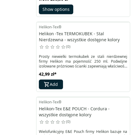
oraz funkcjonalności, które docenią zarówno
użytkownicy służb mundurowych, jak i miłośnicy
Show options
aktywności outdoorowych. W terenie, gdzie liczy się
każdy ruch i szybkość działania, ta koszula zapewnia
wygodę oraz pewność, że odzież nie będzie
ograniczeniem.
Helikon-Tex®
Helikon -Tex TERMOKUBEK - Stal
Nierdzewna - wszystkie dostępne kolory
0
Prosty niewielki termokubek ze stali nierdzewnej
firmy Helikon ma pojemność 250 ml. Podwójne
izolowane próżniowo ścianki zapewniają właściwości
termiczne. Szczelna pokrywa zapobiega wyciekaniu
42,99 zł
*
cieczy. Pozwala także na dłuższe utrzymanie
pożądanej temperatury. Wysokość kubka to jedynie
Add
9 cm, średnica 7,5 cm.
Helikon-Tex®
Helikon-Tex E&E POUCH - Cordura -
wszystkie dostępne kolory
0
Wielofunkcyjny E&E Pouch firmy Helikon bazuje na