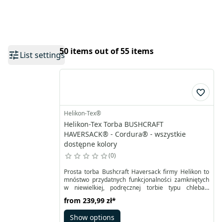
50 items out of 55 items
List settings
Helikon-Tex®
Helikon-Tex Torba BUSHCRAFT
HAVERSACK® - Cordura® - wszystkie
dostępne kolory
0
Prosta torba Bushcraft Haversack firmy Helikon to
mnóstwo przydatnych funkcjonalności zamkniętych
w niewielkiej, podręcznej torbie typu chlebak.
Wykonano ją z trwałego i lekkiego materiału typu
from
239,99 zł
*
Cordura® 500D dostępnego w zróżnicowanej
kolorystyce. W komorze, kieszeniach i uchwytach
Show options
pomieści nie tylko racje żywnościowe, wodę, ale