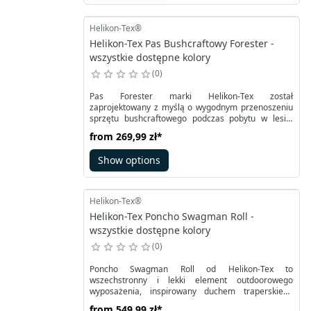
Roll® w śpiwór, wystarczy zapiąć zamknięcie, które
znajduje się na jego krawędziach. Produkt ten jest
wyposażony w dodatkowy zestaw, który pozwala
Helikon-Tex®
używać go jako poncho US.
Helikon-Tex Pas Bushcraftowy Forester -
wszystkie dostępne kolory
0
Pas Forester marki Helikon-Tex został
zaprojektowany z myślą o wygodnym przenoszeniu
sprzętu bushcraftowego podczas pobytu w lesie.
Specjalny system montażu na szlufkach zapewnia
from
269,99 zł
*
stabilność i nieprzesuwalność ekwipunku. To
doskonałe uzupełnienie oferty Helikon-Tex dla
Show options
miłośników bushcraftu, oferujące wyjątkowy system
nośny. Pas Forester posiada cechę wspólną z pasem
taktycznym, ponieważ może być noszony na
zewnętrznej warstwie ubrań.
Helikon-Tex®
Helikon-Tex Poncho Swagman Roll -
wszystkie dostępne kolory
0
Poncho Swagman Roll od Helikon-Tex to
wszechstronny i lekki element outdoorowego
wyposażenia, inspirowany duchem traperskiego
życia. Wykonany z cienkiego, wytrzymałego nylonu,
from
549,99 zł
*