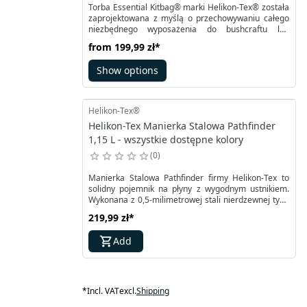
Torba Essential Kitbag® marki Helikon-Tex® została
zaprojektowana z myślą o przechowywaniu całego
niezbędnego wyposażenia do bushcraftu lub
zestawu survivalowego. Pomieści w sobie manierkę
from
199,99 zł
*
z kubkiem, składaną kuchenkę, latarkę, kompas,
linkę, zestaw do szycia i wiele innych niezbędnych
Show options
akcesoriów, zorganizowanych w osobnych
kieszeniach.
Helikon-Tex®
Helikon-Tex Manierka Stalowa Pathfinder
1,15 L - wszystkie dostępne kolory
0
Manierka Stalowa Pathfinder firmy Helikon-Tex to
solidny pojemnik na płyny z wygodnym ustnikiem.
Wykonana z 0,5-milimetrowej stali nierdzewnej typu
304, doskonale sprawdzi się podczas ekstremalnych
219,99 zł
*
wypraw.
Add
*
Incl. VAT
excl.
Shipping