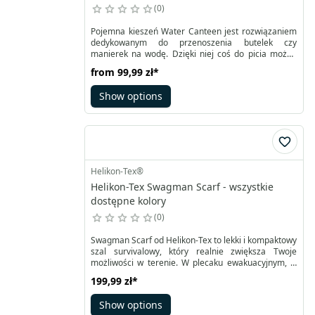
0
Pojemna kieszeń Water Canteen jest rozwiązaniem
dedykowanym do przenoszenia butelek czy
manierek na wodę. Dzięki niej coś do picia można
mieć zawsze pod ręką, na przykład przy pasie.
from
99,99 zł
*
Zmieści na przykład litrową butelkę TRITAN™
BOTTLE WIDE MOUTH wraz z kubkiem. Kieszeń jest
Show options
uszyta z materiału Cordura®️ 500D i zapinana na
klamrę Woojin.
Helikon-Tex®
Helikon-Tex Swagman Scarf - wszystkie
dostępne kolory
0
Swagman Scarf od Helikon-Tex to lekki i kompaktowy
szal survivalowy, który realnie zwiększa Twoje
możliwości w terenie. W plecaku ewakuacyjnym, w
samochodzie czy w codziennym zestawie zajmuje
199,99 zł
*
niewiele miejsca, a jednocześnie zapewnia duży
margines bezpieczeństwa. Doskonale sprawdza się
Show options
także w działaniach służb ratunkowych, gdzie liczy