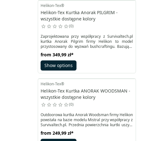
Helikon-Tex®
Helikon-Tex Kurtka Anorak PILGRIM -
wszystkie dostępne kolory
0
Zaprojektowana przy współpracy z Survivaltech.pl
kurtka Anorak Pilgrim firmy Helikon to model
przystosowany do wyzwań bushcraftingu. Bazujący
na klasycznej kangurce ma wiele ulepszeń.
from
349,99 zł
*
Obniżona szeroka przednia kieszeń jest ocieplona.
Zamek z przodu pozwala na dobrą wentylację,
Show options
podobnie jak zamki pod pachami. Tkanina
DuraCanvas jest z zewnątrz odporna na iskry.
Helikon-Tex®
Helikon-Tex Kurtka ANORAK WOODSMAN -
wszystkie dostępne kolory
0
Outdoorowa kurtka Anorak Woodsman firmy Helikon
powstała na bazie modelu Mistral przy współpracy z
Survivaltech.pl. Przednia powierzchnia kurtki uszyta
z wytrzymałego materiału DuraCanvas® odpornego
from
249,99 zł
*
również na iskry, tył z StormStretch®
zapewniającego swobodę ruchów i ochronę przed