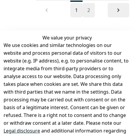
1
2
We value your privacy
We use cookies and similar technologies on our
Legal
Services
website and process personal data of visitors to our
Terms and 
Contact
website (e.g. IP address), e.g. to personalise content, to
Conditions
Register
integrate media from third-party providers or to
Legal 
analyse access to our website. Data processing only
disclosure
takes place when cookies are set. We share this data
Privacy Policy
with third parties that we name in the settings. Data
processing may be carried out with consent or on the
Declaration of 
basis of a legitimate interest. Consent can be given or
accessibility
refused. There is a right not to consent and to change
Cancellation 
or withdraw consent at a later date. Please note our
rights
Legal disclosure
and additional information regarding