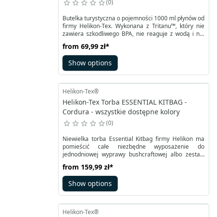
0
Butelka turystyczna o pojemności 1000 ml płynów od
firmy Helikon-Tex. Wykonana z Tritanu™, który nie
zawiera szkodliwego BPA, nie reaguje z wodą i nie
zmienia jej smaku. Jest to też bardzo wytrzymałe
from
69,99 zł
*
tworzywo, odporne na niskie i wysokie temperatury
od - 10 do 90°C. Szeroki wlew butelki turystycznej
Show options
chroni przed szybkim zamarznięciem zawartości.
Helikon-Tex®
Helikon-Tex Torba ESSENTIAL KITBAG -
Cordura - wszystkie dostępne kolory
0
Niewielka torba Essential Kitbag firmy Helikon ma
pomieścić całe niezbędne wyposażenie do
jednodniowej wyprawy bushcraftowej albo zestaw
survivalowy. Osobne kieszenie rozmieszczone
from
159,99 zł
*
wewnątrz i na zewnątrz torby umożliwiają
przenoszenie manierki z kubkiem, składanej
Show options
kuchenki, linki, kompasu czy latarki.
Helikon-Tex®