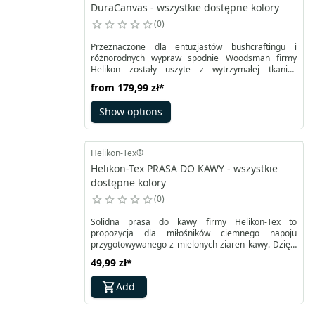
DuraCanvas - wszystkie dostępne kolory
0
Przeznaczone dla entuzjastów bushcraftingu i
różnorodnych wypraw spodnie Woodsman firmy
Helikon zostały uszyte z wytrzymałej tkaniny
DuraCanvas®. Razem z koszulą są częścią zestawu
from
179,99 zł
*
z linii Bushcraft. Zapięcie na rzep w pasie pozwala
na dopasowanie do sylwetki. Rozporek klasyczny na
Show options
suwak.
Helikon-Tex®
Helikon-Tex PRASA DO KAWY - wszystkie
dostępne kolory
0
Solidna prasa do kawy firmy Helikon-Tex to
propozycja dla miłośników ciemnego napoju
przygotowywanego z mielonych ziaren kawy. Dzięki
Coffee Press zestawionym z obozowym kubkiem
49,99 zł
*
napar będzie pozbawiony fusów. Prasa stanowi
jednocześnie wygodną w użyciu pokrywkę do kubka
Add
przydatną w procesie zaparzania, przez co
otrzymujesz kompletny zaparzacz do kawy typu
french press.