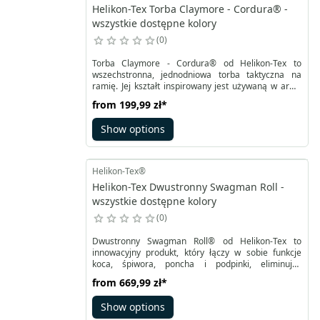
Helikon-Tex Torba Claymore - Cordura® -
wszystkie dostępne kolory
0
Torba Claymore - Cordura® od Helikon-Tex to
wszechstronna, jednodniowa torba taktyczna na
ramię. Jej kształt inspirowany jest używaną w armii
USA od lat 60. XX wieku torbą do przenoszenia miny
from
199,99 zł
*
przeciwpiechotnej M18A1, znaną jako Claymore.
Jednak nasza wersja torebki Claymore to znacznie
Show options
bardziej wszechstronny produkt, idealny nie tylko do
bushcraftu i turystyki, ale także innych aktywności
outdoorowych i miejskich.
Helikon-Tex®
Helikon-Tex Dwustronny Swagman Roll -
wszystkie dostępne kolory
0
Dwustronny Swagman Roll® od Helikon-Tex to
innowacyjny produkt, który łączy w sobie funkcje
koca, śpiwora, poncha i podpinki, eliminując
jednocześnie ich słabe punkty. Dzięki
from
669,99 zł
*
zaawansowanej izolacji Climashield Apex® o
gramaturze 67g/m2, jest lekki i zapewnia doskonałe
Show options
ciepło. Aby przekształcić Dwustronny Swagman