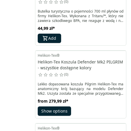
0
Butelka turystyczna o pojemności 700 ml płynów od
firmy Helikon-Tex. Wykonana z Tritanu™, który nie
zawiera szkodliwego BPA, nie reaguje z wodą i nie
zmienia jej smaku. Jest to też bardzo wytrzymałe
44,99 zł
*
tworzywo, odporne na niskie i wysokie temperatury
od - 10 do 90°C. Szeroki wlew butelki turystycznej
Add
chroni przed szybkim zamarznięciem zawartości.
Pozwala też na swobodne czerpanie wody z
dowolnego źródła, oraz na wygodne mieszanie
podczas przygotowywania posiłku.
Helikon-Tex®
Helikon-Tex Koszula Defender Mk2 PILGRIM
- wszystkie dostępne kolory
0
Lekko dopasowana koszula Pilgrim Helikon-Tex ma
anatomiczny krój bazujący na modelu Defender
Mk2. Uszyta została ze specjalnie przygotowanego,
zaawansowanego technologicznie materiału
from
279,99 zł
*
poliestrowo-nylonowego z dodatkiem DuPont™
Sorona®. To najwytrzymalsza koszula z dostępnych
Show options
w ofercie modeli, a jednocześnie zapewnia dobry
przepływ powietrza i wysoką estetykę.
Helikon-Tex®