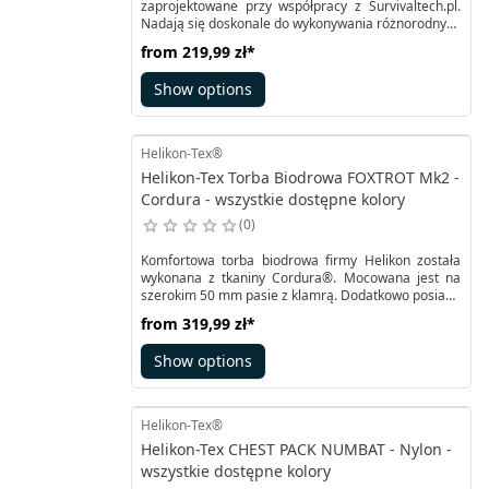
zaprojektowane przy współpracy z Survivaltech.pl.
Nadają się doskonale do wykonywania różnorodnych
prac w terenie. Starannie uszyte z wysokiej jakości
from
219,99 zł
*
wytrzymałej skóry bydlęcej. Gwarantują pewny
chwyt, niwelują ślizganie się. Ich konstrukcja
Show options
zapewnia pełny komfort nawet przy dłuższym
użytkowaniu, nie cisną w miejscach szycia.
Helikon-Tex®
Helikon-Tex Torba Biodrowa FOXTROT Mk2 -
Cordura - wszystkie dostępne kolory
0
Komfortowa torba biodrowa firmy Helikon została
wykonana z tkaniny Cordura®. Mocowana jest na
szerokim 50 mm pasie z klamrą. Dodatkowo posiada
odpinane, regulowane szelki typu H z poczwórnymi
from
319,99 zł
*
ogniwami taśmowych troków. Z zewnątrz w
poszerzonej części pasa panele MOLLE/PALS z
Show options
dodatkowymi przepustami na oporządzenie.
Helikon-Tex®
Helikon-Tex CHEST PACK NUMBAT - Nylon -
wszystkie dostępne kolory