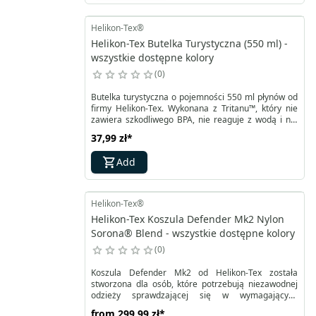
charakteryzujące SAS Smock. Kaptur o regulacji
dwupłaszczyznowej umożliwia precyzyjne
dopasowanie do warunków pogodowych, noszonej
Helikon-Tex®
czapki itp.
Helikon-Tex Butelka Turystyczna (550 ml) -
wszystkie dostępne kolory
0
Butelka turystyczna o pojemności 550 ml płynów od
firmy Helikon-Tex. Wykonana z Tritanu™, który nie
zawiera szkodliwego BPA, nie reaguje z wodą i nie
zmienia jej smaku. Jest to też bardzo wytrzymałe
37,99 zł
*
tworzywo, odporne na niskie i wysokie temperatury
od - 10 do 90°C. Szeroki wlew butelki turystycznej
Add
chroni przed szybkim zamarznięciem zawartości.
Pozwala też na swobodne czerpanie wody z
dowolnego źródła, oraz na wygodne mieszanie
podczas przygotowywania posiłku.
Helikon-Tex®
Helikon-Tex Koszula Defender Mk2 Nylon
Sorona® Blend - wszystkie dostępne kolory
0
Koszula Defender Mk2 od Helikon-Tex została
stworzona dla osób, które potrzebują niezawodnej
odzieży sprawdzającej się w wymagających
warunkach. To połączenie wytrzymałości, komfortu
from
299,99 zł
*