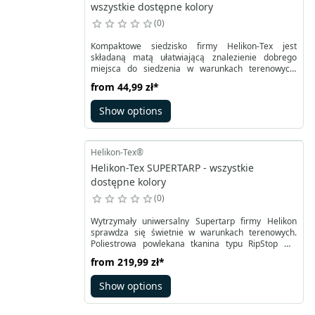
wszystkie dostępne kolory
0
Kompaktowe siedzisko firmy Helikon-Tex jest
składaną matą ułatwiającą znalezienie dobrego
miejsca do siedzenia w warunkach terenowych.
Prostokątna mata ma po rozłożeniu wymiary 350
from
44,99 zł
*
mm na 290 mm, waży zaledwie 90 gramów. Jest
wykonana z materiału Cordura® 500D i wypełniona
Show options
pianką, by zapewnić lepszą izolację i komfort
siedzenia.
Helikon-Tex®
Helikon-Tex SUPERTARP - wszystkie
dostępne kolory
0
Wytrzymały uniwersalny Supertarp firmy Helikon
sprawdza się świetnie w warunkach terenowych.
Poliestrowa powlekana tkanina typu RipStop ma
podklejane szwy, by zwiększyć wodoodporność i
from
219,99 zł
*
wytrzymałość. Dostępna w podstawowych kolorach
oraz kamuflażach. Ma optymalne wymiary 3 x 3
Show options
metry. Tarp wyposażony jest w 19 wzmocnionych
punktów pozwalających na różnorodne sposoby
montażu.