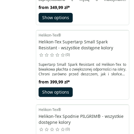
funkcjonalności i mobilności. Idealny dla osób, które
from
349,99 zł
*
noszą tylko to, co naprawdę potrzebne – w mieście,
w terenie i w podróży. Może być noszony na piersi
Show options
lub – po wypięciu szelek i schowaniu klamer –
przekształcony w nerkę.
Helikon-Tex®
Helikon-Tex Supertarp Small Spark
Resistant - wszystkie dostępne kolory
0
Supertarp Small Spark Resistant od Helikon-Tex to
biwakowa płachta o zwiększonej odporności na iskry.
Chroni zarówno przed deszczem, jak i słońcem,
umożliwiając budowę schronień w terenie. Dzięki 19
from
399,99 zł
*
punktom mocowania można ją rozstawić w różnych
konfiguracjach, dopasowanych do terenu i
Show options
indywidualnych potrzeb.
Helikon-Tex®
Helikon-Tex Spodnie PILGRIM® - wszystkie
dostępne kolory
0